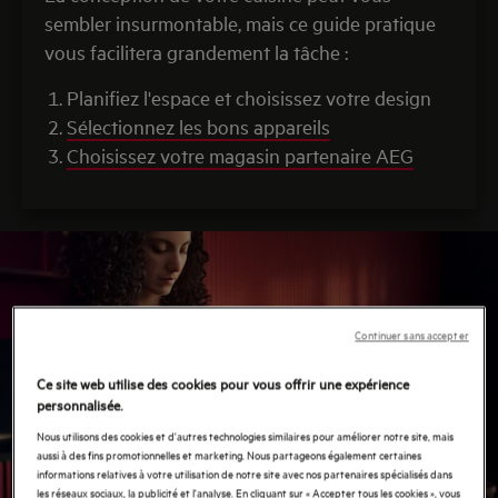
sembler insurmontable, mais ce guide pratique
vous facilitera grandement la tâche :
Planifiez l'espace et choisissez votre design
Sélectionnez les bons appareils
Choisissez votre magasin partenaire AEG
Continuer sans accepter
Ce site web utilise des cookies pour vous offrir une expérience
personnalisée.
Nous utilisons des cookies et d'autres technologies similaires pour améliorer notre site, mais
aussi à des fins promotionnelles et marketing. Nous partageons également certaines
informations relatives à votre utilisation de notre site avec nos partenaires spécialisés dans
les réseaux sociaux, la publicité et l'analyse. En cliquant sur « Accepter tous les cookies », vous