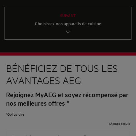
SUIVANT
Choisissez vos appareils de cuisine
BÉNÉFICIEZ DE TOUS LES
AVANTAGES AEG
Rejoignez MyAEG et soyez récompensé par
nos meilleures offres
*
*Obligatoire
Champs requis
Introduisez