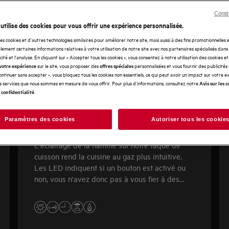
Conti
 utilise des cookies pour vous offrir une expérience personnalisée.
des cookies et d'autres technologies similaires pour améliorer notre site, mais aussi à des fins promotionnelles
ement certaines informations relatives à votre utilisation de notre site avec nos partenaires spécialisés dans
icité et l'analyse. En cliquant sur « Accepter tous les cookies », vous consentez à notre utilisation des cookies e
sur le site, vous proposer des
personnalisées et vous fournir des publicités
votre expérience
offres spéciales
Continuer sans accepter », vous bloquez tous les cookies non essentiels, ce qui peut avoir un impact sur votre 
es services que nous sommes en mesure de vous offrir. Pour plus d'informations, consultez notre
Avis sur les c
.
 confidentialité
FlameLight 8000
Paramètres des cookies
Autoriser tous les cookie
L'éclairage de la flamme sur notre taque de
cuisson rend la cuisine au gaz plus intuitive.
Les LED indiquent si un bouton est activé ou
non, vous n'avez donc pas à vous fier à des
suppositions. Ils vous indiquent même si le
support de la casserole est encore chaud.