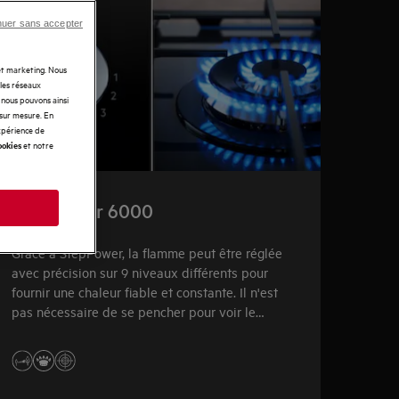
nuer sans accepter
 et marketing. Nous
 les réseaux
t nous pouvons ainsi
 sur mesure. En
expérience de
et notre
ookies
StepPower 6000
s
Grâce à StepPower, la flamme peut être réglée
avec précision sur 9 niveaux différents pour
fournir une chaleur fiable et constante. Il n'est
pas nécessaire de se pencher pour voir le
niveau de la flamme. Vous réglez ainsi
facilement la flamme parfaite pour vos plats.