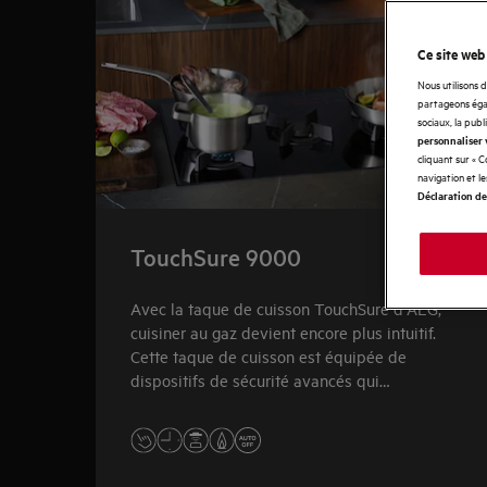
Ce site web
Nous utilisons 
partageons égal
sociaux, la publ
personnaliser 
cliquant sur « 
navigation et l
Déclaration de
TouchSure 9000
Avec la taque de cuisson TouchSure d'AEG,
cuisiner au gaz devient encore plus intuitif.
Cette taque de cuisson est équipée de
dispositifs de sécurité avancés qui
fonctionnent en tandem pour vous offrir un
niveau d'assurance et de réactivité plus élevé.