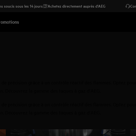
s soucis sous les 14 jours
Achetez directement auprès d'AEG
Con
romotions
 de précision grâce à un contrôle réactif des flammes. Optez pou
son. Découvrez la gamme des taques à gaz d'AEG.
 de précision grâce à un contrôle réactif des flammes. Optez pou
son. Découvrez la gamme des taques à gaz d'AEG.