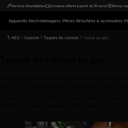
Services d'installation
Livraison offerte à partir de 50 euros
Retour san
Appareils électroménagers
Pièces détachées & accessoires
P
AEG
Cuisson
Taques de cuisson
Taque au gaz
Taques de cuisson au gaz
Les taques à gaz AEG offrent une fusion parfaite de puissance et
profitez d'une maîtrise optimale de chaque étape de votre cuis
Les taques à gaz AEG offrent une fusion parfaite de puissance et
profitez d'une maîtrise optimale de chaque étape de votre cuis
0
de
3