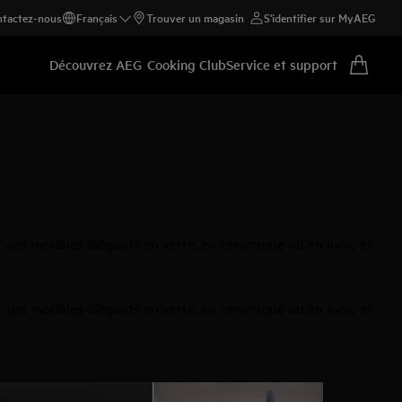
tactez-nous
Français
Trouver un magasin
S'identifier sur MyAEG
Découvrez AEG
Cooking Club
Service et support
r des modèles élégants en verre, en céramique ou en inox, et
r des modèles élégants en verre, en céramique ou en inox, et