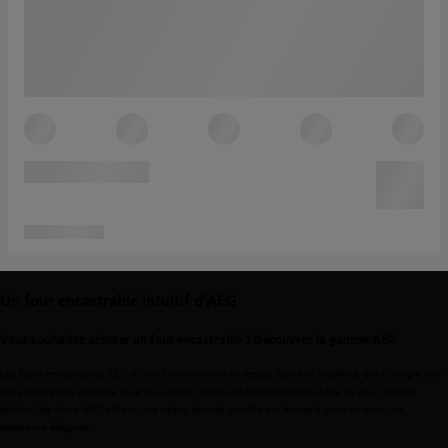
Un four encastrable intuitif d'AEG
Vous souhaitez acheter un four encastrable ? Découvrez la gamme AEG
Les fours encastrables AEG
allient fonctionnalité et design épuré et moderne, qui s’intègre bien
dans différentes cuisines. Que vous optiez pour une finition mate subtile ou pour un noir
brillant, les fours AEG offrent une valeur ajoutée visuelle qui donne à votre cuisine une
apparence élégante.