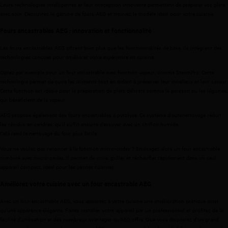
Leurs technologies intelligentes et leur conception innovante permettent de préparer vos plats
avec soin. Découvrez la gamme de fours AEG et trouvez le modèle idéal pour votre cuisine.
Fours encastrables AEG : innovation et fonctionnalité
Les fours encastrables AEG offrent bien plus que les fonctionnalités de base. Ils intègrent des
technologies conçues pour améliorer votre expérience en cuisine.
Optez par exemple pour un
four encastrable avec fonction vapeur
, comme SteamPro. Cette
technologie permet de cuire les aliments tout en aidant à préserver leur moelleux et leur saveur.
Cette fonction est idéale pour la préparation de plats délicats comme le poisson ou les légumes,
qui bénéficient de la vapeur.
AEG propose également des
fours encastrables à pyrolyse
. Ce système d’autonettoyage réduit
les résidus en cendres, qu’il suffit ensuite d’essuyer avec un chiffon humide.
Cela rend le nettoyage du four plus facile.
Vous ne voulez pas renoncer à la fonction micro-ondes ? Envisagez alors un
four encastrable
combiné avec micro-ondes
. Il permet de cuire, griller et réchauffer rapidement dans un seul
appareil compact, idéal pour les petites cuisines.
Améliorez votre cuisine avec un four encastrable AEG
Avec un four encastrable AEG, vous apportez à votre cuisine une amélioration pratique ainsi
qu’une apparence élégante. Faites installer votre appareil par un professionnel et profitez de la
facilité d’utilisation et des nombreux avantages qu’AEG offre. Que vous disposiez d’un grand