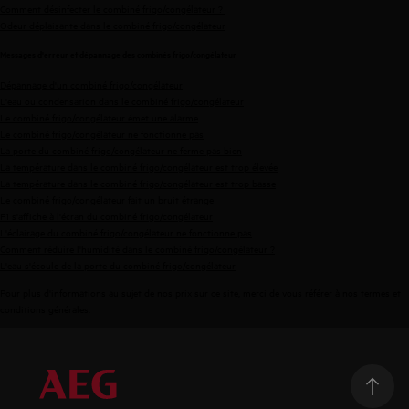
Comment désinfecter le combiné frigo/congélateur ?
Odeur déplaisante dans le combiné frigo/congélateur
Messages d'erreur et dépannage des combinés frigo/congélateur
Dépannage d'un combiné frigo/congélateur
L'eau ou condensation dans le combiné frigo/congélateur
Le combiné frigo/congélateur émet une alarme
Le combiné frigo/congélateur ne fonctionne pas
La porte du combiné frigo/congélateur ne ferme pas bien
La température dans le combiné frigo/congélateur est trop élevée
La température dans le combiné frigo/congélateur est trop basse
Le combiné frigo/congélateur fait un bruit étrange
F1 s'affiche à l'écran du combiné frigo/congélateur
L'éclairage du combiné frigo/congélateur ne fonctionne pas
Comment réduire l'humidité dans le combiné frigo/congélateur ?
L'eau s'écoule de la porte du combiné frigo/congélateur
Pour plus d'informations au sujet de nos prix sur ce site, merci de vous référer à nos
termes et
conditions générales
.