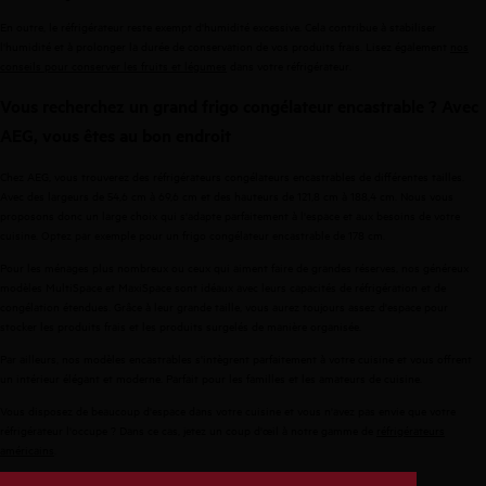
En outre, le réfrigérateur reste exempt d'humidité excessive. Cela contribue à stabiliser
l'humidité et à prolonger la durée de conservation de vos produits frais. Lisez également
nos
conseils pour conserver les fruits et légumes
dans votre réfrigérateur.
Vous recherchez un grand frigo congélateur encastrable ? Avec
AEG, vous êtes au bon endroit
Chez AEG, vous trouverez des réfrigérateurs congélateurs encastrables de différentes tailles.
Avec des largeurs de 54,6 cm à 69,6 cm et des hauteurs de 121,8 cm à 188,4 cm. Nous vous
proposons donc un large choix qui s'adapte parfaitement à l'espace et aux besoins de votre
cuisine. Optez par exemple pour un frigo congélateur encastrable de 178 cm.
Pour les ménages plus nombreux ou ceux qui aiment faire de grandes réserves, nos généreux
modèles MultiSpace et MaxiSpace sont idéaux avec leurs capacités de réfrigération et de
congélation étendues. Grâce à leur grande taille, vous aurez toujours assez d'espace pour
stocker les produits frais et les produits surgelés de manière organisée.
Par ailleurs, nos modèles encastrables s'intègrent parfaitement à votre cuisine et vous offrent
un intérieur élégant et moderne. Parfait pour les familles et les amateurs de cuisine.
Vous disposez de beaucoup d'espace dans votre cuisine et vous n'avez pas envie que votre
réfrigérateur l'occupe ? Dans ce cas, jetez un coup d'œil à notre gamme de
réfrigérateurs
américains
.