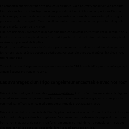
Le compartiment réfrigérant offre beaucoup d'espace. Vous pouvez y conserver vos produits
frais tels que les fruits, les légumes et les produits laitiers à la bonne température. Dans le
même temps, le compartiment congélateur garantit une durée de conservation plus longue
pour vos produits surgelés. C'est le meilleur endroit pour conserver des produits tels que la
crème glacée, le pain ou la viande.
L'un des principaux avantages d'un combiné frigo congélateur encastrable est qu'il réunit deux
fonctions en un seul appareil. Vous avez tout à portée de main et n'avez pas besoin d'appareils
séparés qui prennent de la place.
De plus, un modèle encastrable s'intègre parfaitement au style de votre cuisine. Vous pouvez
facilement l'adapter à vos besoins spécifiques. Par exemple, avec des étagères flexibles et des
tiroirs pratiques.
Tout cela fait du réfrigérateur-congélateur encastrable AEG le choix idéal pour les ménages qui
aiment l'aspect pratique et le style.
Les avantages d'un frigo congélateur encastrable avec NoFrost
Grâce à la technologie NoFrost des
frigos congélateurs
AEG, il n'est plus nécessaire de dégivrer
manuellement votre congélateur une fois par an. Avec cette technologie, vous optez pour la
commodité, l'efficacité et les meilleures conditions de stockage. Sans souci.
Grâce à la circulation constante de l'air, l'appareil évacue rapidement l'humidité. Il n'y a donc pas
de formation de glace dans le congélateur. Cela permet non seulement de gagner du temps sur
l'entretien, mais aussi de garantir un fonctionnement optimal de votre congélateur. Tous vos
aliments congelés sont ainsi conservés dans les meilleures conditions.