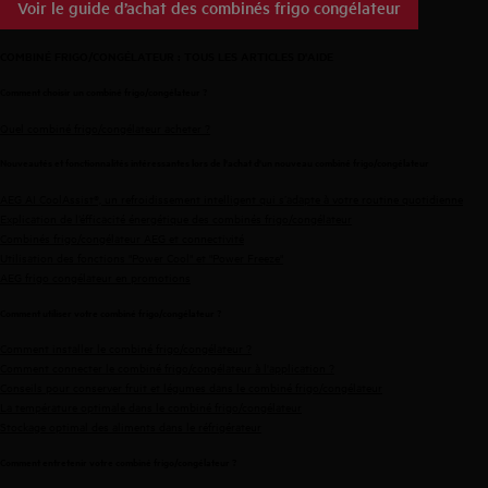
Voir le guide d’achat des combinés frigo congélateur
COMBINÉ FRIGO/CONGÉLATEUR : TOUS LES ARTICLES D'AIDE
Comment choisir un combiné frigo/congélateur ?
Quel combiné frigo/congélateur acheter ?
Nouveautés et fonctionnalités intéressantes lors de l'achat d'un nouveau combiné frigo/congélateur
AEG AI CoolAssist®, un refroidissement intelligent qui s’adapte à votre routine quotidienne
Explication de l’éfficacité énergétique des combinés frigo/congélateur
Combinés frigo/congélateur AEG et connectivité
Utilisation des fonctions "Power Cool" et "Power Freeze"
AEG frigo congélateur en promotions
Comment utiliser votre combiné frigo/congélateur ?
Comment installer le combiné frigo/congélateur ?
Comment connecter le combiné frigo/congélateur à l'application ?
Conseils pour conserver fruit et légumes dans le combiné frigo/congélateur
La température optimale dans le combiné frigo/congélateur
Stockage optimal des aliments dans le réfrigérateur
Comment entretenir votre combiné frigo/congélateur ?