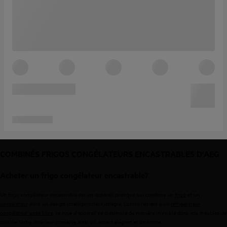
COMBINÉS FRIGOS CONGÉLATEURS ENCASTRABLES D'AEG
Acheter un frigo congélateur encastrable?
Un frigo congélateur encastrable est un appareil pratique qui combine un
frigo
et un
congélateur
dans un design intelligemment intégré. Contrairement à un
réfrigérateur
congélateur pose libre
, ce type d'appareil se dissimule de manière invisible dans vos meubles de
cuisine. Votre intérieur conserve ainsi un aspect élégant et uniforme.