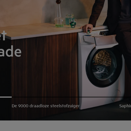
t
lade
De 9000 draadloze steelstofzuiger
Saphi