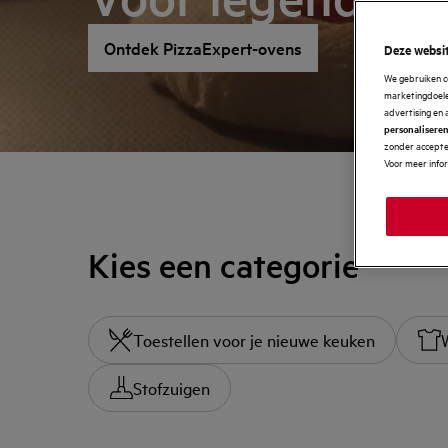
Ontdek PizzaExpert-ovens
Deze websit
We gebruiken c
marketingdoelei
advertising en 
personalisere
zonder accepter
Voor meer info
Kies een categorie
Toestellen voor je nieuwe keuken
Stofzuigen