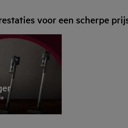
staties voor een scherpe prij
ger
ie