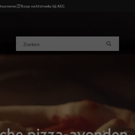
etourneren
Koop rechtstreeks bij AEG
Zoeken
sche pizza-avonden