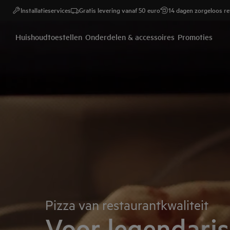
Installatieservices
Gratis levering vanaf 50 euro
14 dagen zorgeloos r
AEG - Hero Block
Huishoudtoestellen
Onderdelen & accessoires
Promoties
Pizza van restaurantkwaliteit
Voor legendari