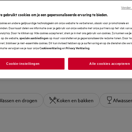
Verder
e gebruikt cookies om je een gepersonaliseerde ervaring te bieden.
ookies en andere gelijkaardige technologieën om onze website te verbeteren, alsook voor promotionele en
nden. Daarnaast delen we informatie over je gebruik van onze website met onze partners op het vlak van so
analytics. Door te klikken op ‘Alle cookies accepteren’, stem je in met ons gebruik van cookies. Zo kunnen we
je
op de website,
op maat voorstellen en je gepersonaliseerde reclame tonen. Door te 
n
speciale aanbiedingen
en’, blokkeer je niet-essentiële cookies. Dit kan invloed hebben op je surfervaring en op de diensten die we
rmatie verwijzen we je naar onze
en
.
Cookieverklaring
Privacy Verklaring
Cookie-instellingen
Alle cookies accepteren
Wassen en drogen
Koken en bakken
Afwasse