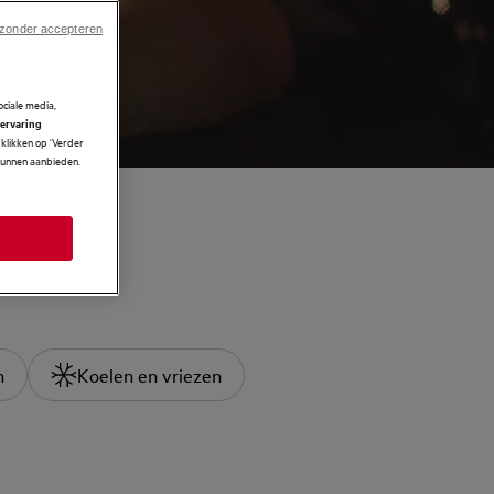
 zonder accepteren
ciale media,
 ervaring
klikken op ‘Verder
 kunnen aanbieden.
n
Koelen en vriezen