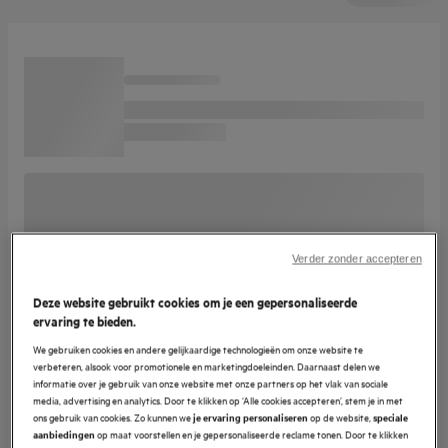
Verder zonder accepteren
Deze website gebruikt cookies om je een gepersonaliseerde
ervaring te bieden.
We gebruiken cookies en andere gelijkaardige technologieën om onze website te
verbeteren, alsook voor promotionele en marketingdoeleinden. Daarnaast delen we
informatie over je gebruik van onze website met onze partners op het vlak van sociale
media, advertising en analytics. Door te klikken op ‘Alle cookies accepteren’, stem je in met
ons gebruik van cookies. Zo kunnen we
op de website,
je ervaring personaliseren
speciale
op maat voorstellen en je gepersonaliseerde reclame tonen. Door te klikken
aanbiedingen