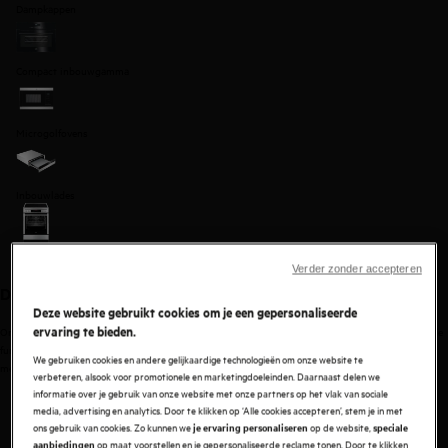
Dampkappen
Compact inbouwgamma
Microgolfovens
Inbouwlades
Fornuizen
Verder zonder accepteren
De perfecte partner voor je kookambities
Deze website gebruikt cookies om je een gepersonaliseerde
ervaring te bieden.
Ons keukengamma is met oog voor detail ontworpen en biedt je innovatieve, geautomatiseerde
functies. Zo heb je voldoende controle, precisie en technieken om van elk gerecht een culinair
We gebruiken cookies en andere gelijkaardige technologieën om onze website te
meesterwerk te maken. Zelfs bij de eerste poging.
verbeteren, alsook voor promotionele en marketingdoeleinden. Daarnaast delen we
informatie over je gebruik van onze website met onze partners op het vlak van sociale
media, advertising en analytics. Door te klikken op ‘Alle cookies accepteren’, stem je in met
ons gebruik van cookies. Zo kunnen we
op de website,
je ervaring personaliseren
speciale
op maat voorstellen en je gepersonaliseerde reclame tonen. Door te klikken
aanbiedingen