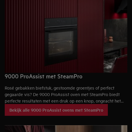
9000 ProAssist met SteamPro
Rosé gebakken biefstuk, gestoomde groentjes of perfect
gegaarde vis? De 9000 ProAssist oven met SteamPro biedt
perfecte resultaten met een druk op een knop, ongeacht het
recept. Gebruik de Steamify®-functie en de oven kiest het
Bekijk alle 9000 ProAssist ovens met SteamPro
passende stoomniveau voor je gerecht.