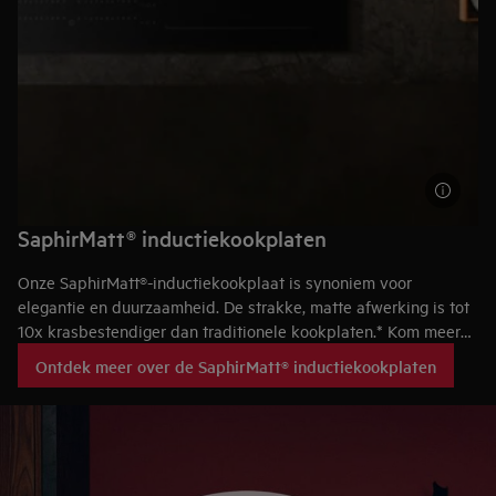
SaphirMatt® inductiekookplaten
Onze SaphirMatt®-inductiekookplaat is synoniem voor
elegantie en duurzaamheid. De strakke, matte afwerking is tot
10x krasbestendiger dan traditionele kookplaten.* Kom meer
te weten over onze SaphirMatt®-kookplaten en verken de
Ontdek meer over de SaphirMatt® inductiekookplaten
voordelen en het ontwerp ervan.