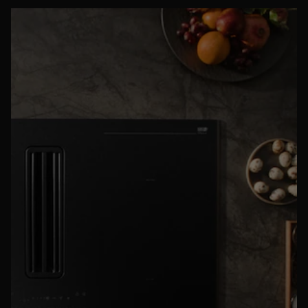
*Gebaseerd op interne tests met 25 minuten voorverwarmen
en bakken op 340 °C, gevalideerd door de Scuola Italiana
Pizzaioli.