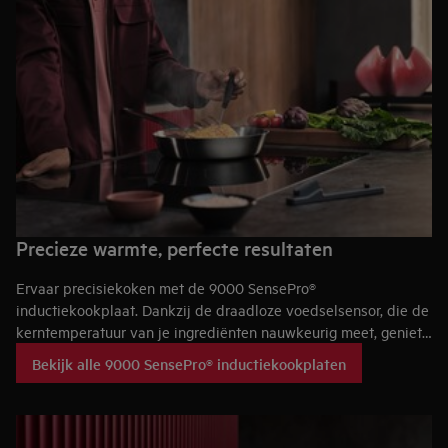
Precieze warmte, perfecte resultaten
Ervaar precisiekoken met de 9000 SensePro®
inductiekookplaat. Dankzij de draadloze voedselsensor, die de
kerntemperatuur van je ingrediënten nauwkeurig meet, geniet
je van precieze opwarming. Het levendige aanraakscherm in
Bekijk alle 9000 SensePro® inductiekookplaten
kleur zorgt voor intuïtieve bediening, terwijl de ondersteunde
kookfuncties je stap voor stap begeleiden naar culinaire
perfectie.