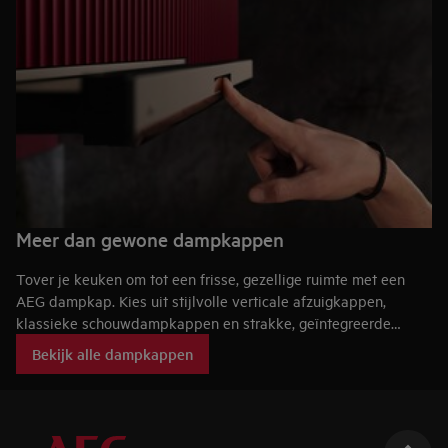
Meer dan gewone dampkappen
Tover je keuken om tot een frisse, gezellige ruimte met een
AEG dampkap. Kies uit stijlvolle verticale afzuigkappen,
klassieke schouwdampkappen en strakke, geïntegreerde
modellen. Dankzij slimme sensortechnologie worden stoom en
Bekijk alle dampkappen
geuren geruisloos verwijderd, terwijl aanpasbare verlichting
zorgt voor de perfecte sfeer.