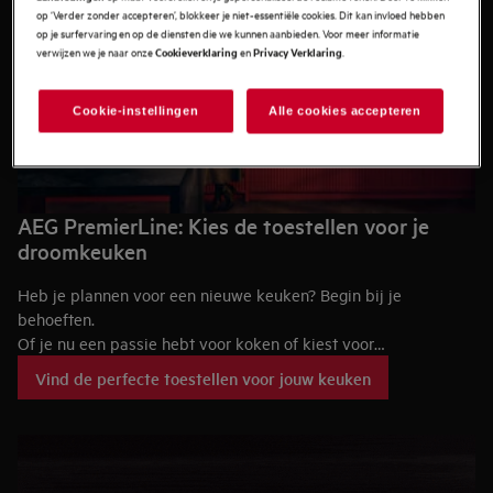
op ‘Verder zonder accepteren’, blokkeer je niet-essentiële cookies. Dit kan invloed hebben
op je surfervaring en op de diensten die we kunnen aanbieden. Voor meer informatie
verwijzen we je naar onze
en
.
Cookieverklaring
Privacy Verklaring
Cookie-instellingen
Alle cookies accepteren
AEG PremierLine: Kies de toestellen voor je
droomkeuken
Heb je plannen voor een nieuwe keuken? Begin bij je
behoeften.
Of je nu een passie hebt voor koken of kiest voor
gebruiksgemak, de juiste toestellen maken het verschil. AEG
Vind de perfecte toestellen voor jouw keuken
PremierLine keukentoestellen combineren culinaire innovatie
met puur, tijdloos Duits design.