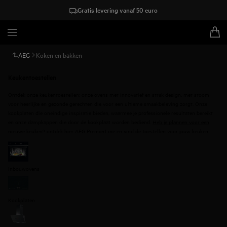
Gratis levering vanaf 50 euro
AEG
Koken en bakken
Keukentoestellen
Ontdek onze keukentoestellen: onze ovens met innovatief en strak design, met stoom
voor heerlijke en gezonde gerechten die voor een ultieme smaakbeleving zorgt. Onze
kookplaten die oneindige inspiratie bieden, waarmee je professionele resultaten bereikt
en onze dampkappen die door de kookplaat worden bediend.
Heb je plannen voor een
nieuwe keuken? ontdek hier AEG PremierLine en vind de toestellen voor jouw keuken
.
Inbouwovens
Kookplaten