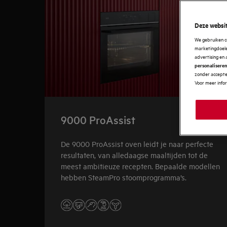
Deze websit
We gebruiken c
marketingdoelei
advertising en 
personalisere
zonder accepter
Voor meer info
9000 ProAssist
De 9000 ProAssist oven leidt je naar perfecte
resultaten, van alledaagse maaltijden tot de
meest ambitieuze recepten. Bepaalde modellen
hebben SteamPro stoomprogramma’s.