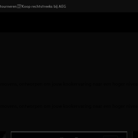
etourneren
Koop rechtstreeks bij AEG
movens, ontworpen om jouw kookervaring naar een hoger niveau 
movens, ontworpen om jouw kookervaring naar een hoger niveau 