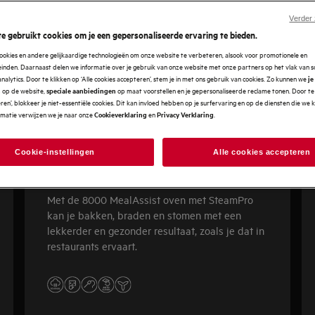
Verder
e gebruikt cookies om je een gepersonaliseerde ervaring te bieden.
ookies en andere gelijkaardige technologieën om onze website te verbeteren, alsook voor promotionele en
nden. Daarnaast delen we informatie over je gebruik van onze website met onze partners op het vlak van so
analytics. Door te klikken op ‘Alle cookies accepteren’, stem je in met ons gebruik van cookies. Zo kunnen we
je
op de website,
op maat voorstellen en je gepersonaliseerde reclame tonen. Door te 
n
speciale aanbiedingen
en’, blokkeer je niet-essentiële cookies. Dit kan invloed hebben op je surfervaring en op de diensten die we
rmatie verwijzen we je naar onze
en
.
Cookieverklaring
Privacy Verklaring
Cookie-instellingen
Alle cookies accepteren
8000 MealAssist
Met de 8000 MealAssist oven met SteamPro
kan je bakken, braden en stomen met een
lekkerder en gezonder resultaat, zoals je dat in
restaurants ervaart.