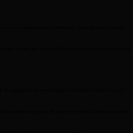
st voor een subtiele matte afwerking of een glanzend zwarte
worden. Verken het aanbod AEG ovens en vind het ideale model
ok de sappigheid en smaak helpt te behouden. Deze functie is
et koken alleen nog maar de as met een doek hoeft weg te vegen.
te bakken, grillen én snel te verwarmen in één compact toestel,