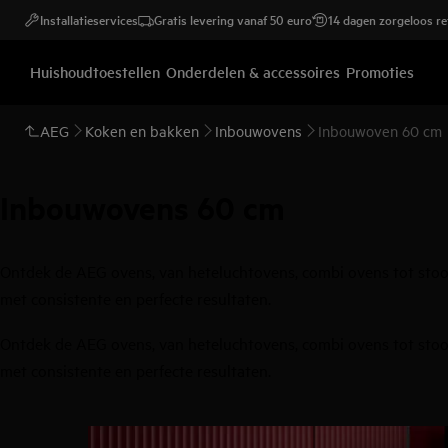
Installatieservices
Gratis levering vanaf 50 euro
14 dagen zorgeloos r
Huishoudtoestellen
Onderdelen & accessoires
Promoties
AEG
Koken en bakken
Inbouwovens
Inbouwoven 60 cm
Inbouwovens 60 cm
Ontdek de AEG ovens, van heteluchtovens, combi ovens tot stoo
met consistente en perfecte resultaten.
Ontdek de AEG ovens, van heteluchtovens, combi ovens tot stoo
met consistente en perfecte resultaten.
0
van
5