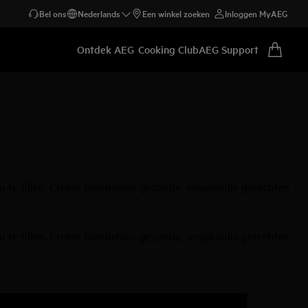
Bel ons
Nederlands
Een winkel zoeken
Inloggen MyAEG
Ontdek AEG
Cooking Club
AEG Support
te tillen. Creëer moeiteloos gezonde, smaakvolle gerechten
te tillen. Creëer moeiteloos gezonde, smaakvolle gerechten