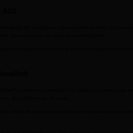
n AEG
rn design dat goed past in uiteenlopende keukens. Of je nu kie
rde die jouw keuken een elegante uitstraling geeft.
ouwovens
zorgen ervoor dat jouw gerechten nauwkeurig bereid 
onaliteit
s SteamPro, waarmee je gerechten niet alleen kunt garen, maar o
nten, die profiteren van de stoom.
steem verbrandt vuil en vet automatisch tot as, waardoor je na h
oven met microgolffunctie
. Deze oven biedt de mogelijkheid om 