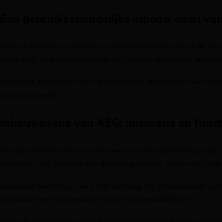
Een gebruiksvriendelijke inbouw oven va
AEG inbouwovens combineren functionaliteit met een strak, mode
uitstraling, de inbouwovens van AEG bieden een visuele meerwaa
De slimme technologie en het innovatieve ontwerp van
AEG inb
voor jouw keuken.
Inbouwovens van AEG: innovatie en functi
Kies bijvoorbeeld voor een
inbouwoven met stoomfunctie
, zoal
ideaal voor het bereiden van delicate gerechten zoals vis of groe
Daarnaast biedt
AEG ovens met pyrolyse
. Dit zelfreinigende sy
Dat maakt het schoonmaken van je oven gemakkelijker.
Wil je de microgolffunctie niet missen? Overweeg dan een
inbouw