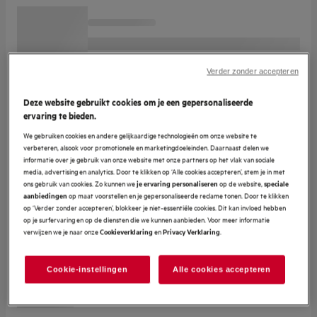
Verder zonder accepteren
Deze website gebruikt cookies om je een gepersonaliseerde
ervaring te bieden.
We gebruiken cookies en andere gelijkaardige technologieën om onze website te
verbeteren, alsook voor promotionele en marketingdoeleinden. Daarnaast delen we
informatie over je gebruik van onze website met onze partners op het vlak van sociale
media, advertising en analytics. Door te klikken op ‘Alle cookies accepteren’, stem je in met
ons gebruik van cookies. Zo kunnen we
op de website,
je ervaring personaliseren
speciale
op maat voorstellen en je gepersonaliseerde reclame tonen. Door te klikken
aanbiedingen
op ‘Verder zonder accepteren’, blokkeer je niet-essentiële cookies. Dit kan invloed hebben
op je surfervaring en op de diensten die we kunnen aanbieden. Voor meer informatie
verwijzen we je naar onze
en
.
Cookieverklaring
Privacy Verklaring
Cookie-instellingen
Alle cookies accepteren