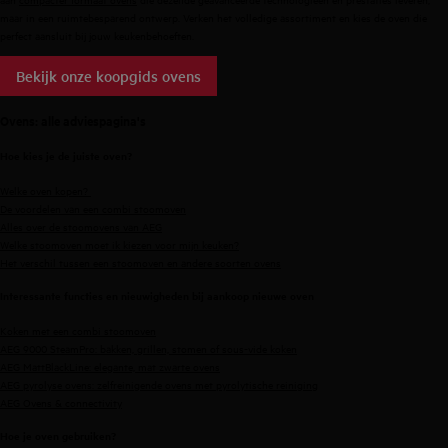
maar in een ruimtebesparend ontwerp. Verken het volledige assortiment en kies de oven die
perfect aansluit bij jouw keukenbehoeften.
Bekijk onze koopgids ovens
Ovens: alle adviespagina's
Hoe kies je de juiste oven?
Welke oven kopen?
De voordelen van een combi stoomoven
Alles over de stoomovens van AEG
Welke stoomoven moet ik kiezen voor mijn keuken?
Het verschil tussen een stoomoven en andere soorten ovens
Interessante functies en nieuwigheden bij aankoop nieuwe oven
Koken met een combi stoomoven
AEG 9000 SteamPro: bakken, grillen, stomen of sous-vide koken
AEG MattBlackLine: elegante, mat zwarte ovens
AEG pyrolyse ovens: zelfreinigende ovens met pyrolytische reiniging
AEG Ovens & connectivity
Hoe je oven gebruiken?