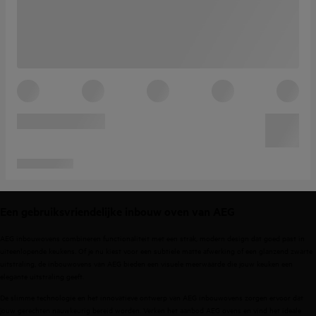
Een gebruiksvriendelijke inbouw oven van AEG
AEG inbouwovens combineren functionaliteit met een strak, modern design dat goed past in
uiteenlopende keukens. Of je nu kiest voor een subtiele matte afwerking of een glanzend zwarte
uitstraling, de inbouwovens van AEG bieden een visuele meerwaarde die jouw keuken een
elegante uitstraling geeft.
De slimme technologie en het innovatieve ontwerp van
AEG inbouwovens
zorgen ervoor dat
jouw gerechten nauwkeurig bereid worden. Verken het aanbod AEG ovens en vind het ideale