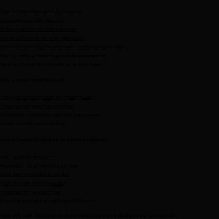
Tips bij het eerste gebruik van oven
Hoe oven koppelen aan app?
Uitleg symbolen en functies oven
Hoe pizzafunctie van oven gebruiken?
Hoe sous-vide functie van combi stoomoven gebruiken?
Hoe steamify gebruiken op combi stoomoven?
Verschil tussen stoomovens en andere ovens
Hoe je oven onderhouden?
Hoe oven schoonmaken en onderhouden?
Hoe oven reinigen met pyrolyse?
Hoe combi stoomoven reinigen met stoom?
Combi stoomoven ontkalken
Ovens foutmeldingen en problemen oplossen
Oven problemen oplossen
Foutcode safe of hangslot op oven
Oven kan niet bediend worden
Vocht in oven en/of ovendeur
Ovenverlichting werkt niet
Ovenklok knippert of geeft tijd 00:00 weer
Meer info over de prijzen op deze website vind je in de
algemene voorwaarden
.