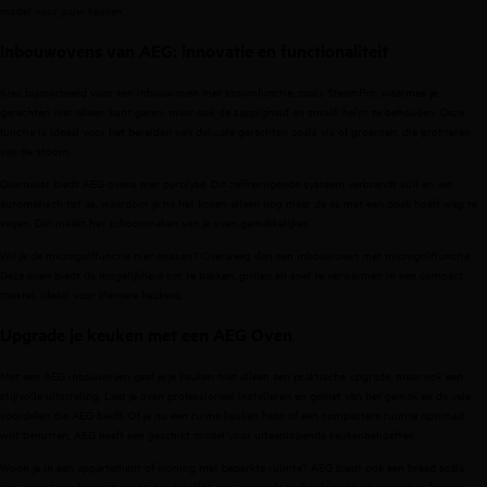
model voor jouw keuken.
Inbouwovens van AEG: innovatie en functionaliteit
Kies bijvoorbeeld voor een
inbouwoven met stoomfunctie
, zoals SteamPro, waarmee je
gerechten niet alleen kunt garen, maar ook de sappigheid en smaak helpt te behouden. Deze
functie is ideaal voor het bereiden van delicate gerechten zoals vis of groenten, die profiteren
van de stoom.
Daarnaast biedt
AEG ovens met pyrolyse
. Dit zelfreinigende systeem verbrandt vuil en vet
automatisch tot as, waardoor je na het koken alleen nog maar de as met een doek hoeft weg te
vegen. Dat maakt het schoonmaken van je oven gemakkelijker.
Wil je de microgolffunctie niet missen? Overweeg dan een
inbouwoven met microgolffunctie
.
Deze oven biedt de mogelijkheid om te bakken, grillen én snel te verwarmen in één compact
toestel, ideaal voor kleinere keukens.
Upgrade je keuken met een AEG Oven
Met een AEG inbouwoven geef je je keuken niet alleen een praktische upgrade, maar ook een
stijlvolle uitstraling. Laat je oven professioneel installeren en geniet van het gemak en de vele
voordelen die AEG biedt. Of je nu een ruime keuken hebt of een compactere ruimte optimaal
wilt benutten, AEG heeft een geschikt model voor uiteenlopende keukenbehoeften.
Woon je in een appartement of woning met beperkte ruimte? AEG biedt ook een breed scala
aan
compacter formaat ovens
die dezelfde geavanceerde technologieën en prestaties leveren,