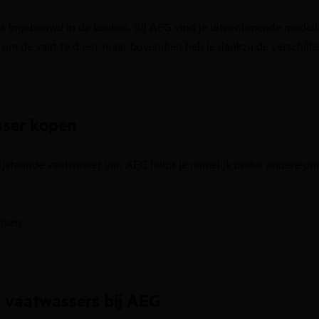
is ingebouwd in de keuken. Bij AEG vind je uiteenlopende modellen
er om de vaat te doen, maar bovendien heb je dankzij de verschil
sser kopen
jstaande vaatwasser van AEG helpt je namelijk onder andere om d
atsen
e vaatwassers bij AEG