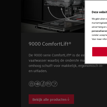
Deze websit
We gebruiken c
marketingdoelei
advertising en 
personalisere
zonder accepter
Voor meer info
9000 ComfortLift®
De 9000 serie ComfortLift® is de eerste
vaatwasser waarbij de onderste mand zachtjes
omhoog schuift voor makkelijk, ergonomisch in-
en uitladen.
Bekijk alle producten