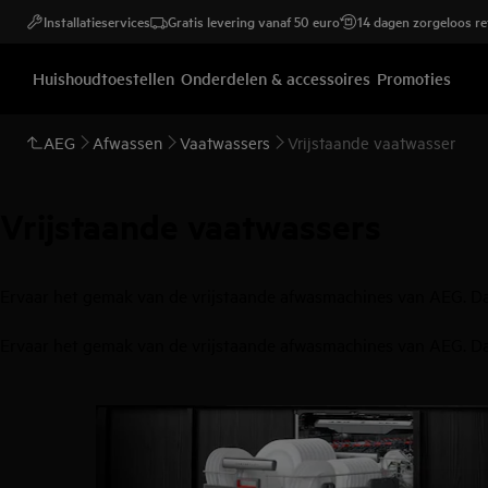
Installatieservices
Gratis levering vanaf 50 euro
14 dagen zorgeloos r
Huishoudtoestellen
Onderdelen & accessoires
Promoties
AEG
Afwassen
Vaatwassers
Vrijstaande vaatwasser
Vrijstaande vaatwassers
Ervaar het gemak van de vrijstaande afwasmachines van AEG. Dank
Ervaar het gemak van de vrijstaande afwasmachines van AEG. Dank
0
van
4