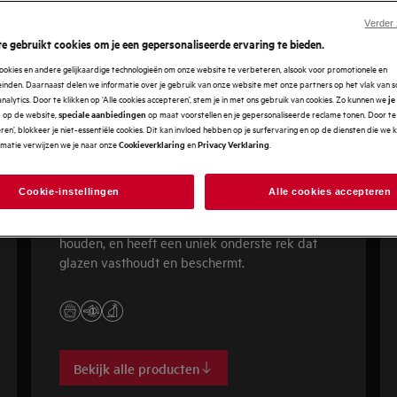
Verder
e gebruikt cookies om je een gepersonaliseerde ervaring te bieden.
ookies en andere gelijkaardige technologieën om onze website te verbeteren, alsook voor promotionele en
nden. Daarnaast delen we informatie over je gebruik van onze website met onze partners op het vlak van so
analytics. Door te klikken op ‘Alle cookies accepteren’, stem je in met ons gebruik van cookies. Zo kunnen we
je
op de website,
op maat voorstellen en je gepersonaliseerde reclame tonen. Door te 
n
speciale aanbiedingen
en’, blokkeer je niet-essentiële cookies. Dit kan invloed hebben op je surfervaring en op de diensten die we
rmatie verwijzen we je naar onze
en
.
Cookieverklaring
Privacy Verklaring
7000 GlassCare
Cookie-instellingen
Alle cookies accepteren
De 7000 serie GlassCare maakt gebruik van
SoftSpikes om glazen veilig op hun plaats te
houden, en heeft een uniek onderste rek dat
glazen vasthoudt en beschermt.
Bekijk alle producten