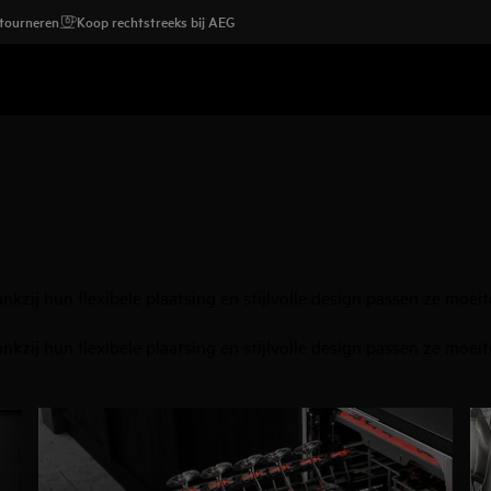
etourneren
Koop rechtstreeks bij AEG
zij hun flexibele plaatsing en stijlvolle design passen ze moeit
zij hun flexibele plaatsing en stijlvolle design passen ze moeit