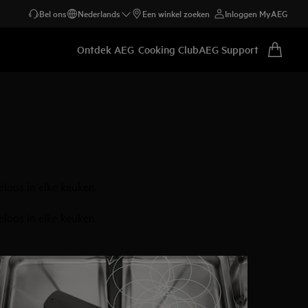
Bel ons
Nederlands
Een winkel zoeken
Inloggen MyAEG
Ontdek AEG
Cooking Club
AEG Support
eloos in elke keuken.
eloos in elke keuken.