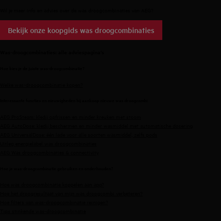
Wil je meer info en advies over de was droogcombinaties van AEG?
Bekijk onze koopgids was droogcombinaties
Was-droogcombinaties: alle adviespagina's
Hoe kies je de juiste was-droogcombinatie?
Welke was-droogcombinatie kopen?
Interessante functies en nieuwigheden bij aankoop nieuwe was droogcombi
AEG ProSteam: kledij opfrissen en minder kreuken met stoom
AEG AutoDose: kledij beschermen en minder wasmiddel met automatische dosering
AEG UniversalDose: één lade voor alle soorten wasmiddel, zelfs pods
Uitleg energielabel was droogcombinaties
AEG Was droogcombinaties & connectivity
Hoe je was-droogcombinatie gebruiken en onderhouden?
Hoe was droogcombinatie koppelen aan app?
Hoe het droogresultaat van mijn was droogcombi verbeteren?
Hoe filters van was-droogcombinatie reinigen?
Tips stinkende was-droogcombinatie