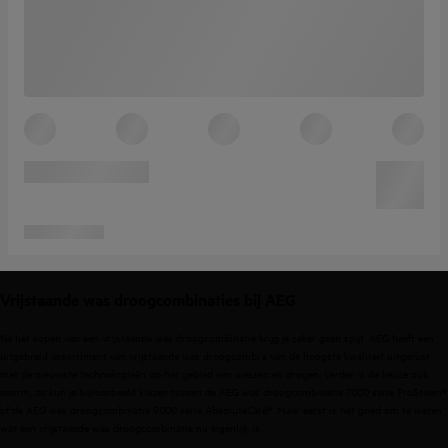
Vrijstaande was droogcombinaties bij AEG
Na het kopen van een vrijstaande was droogcombinatie krijg je zeker geen spijt. AEG heeft een
uitgebreid assortiment van vrijstaande was droogcombi’s van de hoogste kwaliteit uitgerust
met de nieuwste technologieën op het gebied van wassen en drogen. Verder is de keuze ook
enorm, zo kun je bijvoorbeeld kiezen tussen de AEG was droogcombinatie 7000 serie ProSteam®
of de AEG was droogcombinatie 9000 serie AbsoluteCare®. Maar eerst is het goed om te weten
wat een vrijstaande was droogcombinatie nu eigenlijk is.