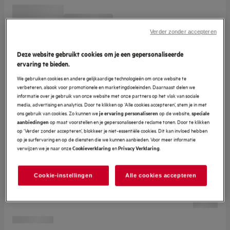
Verder zonder accepteren
Deze website gebruikt cookies om je een gepersonaliseerde
ervaring te bieden.
We gebruiken cookies en andere gelijkaardige technologieën om onze website te
verbeteren, alsook voor promotionele en marketingdoeleinden. Daarnaast delen we
informatie over je gebruik van onze website met onze partners op het vlak van sociale
media, advertising en analytics. Door te klikken op ‘Alle cookies accepteren’, stem je in met
ons gebruik van cookies. Zo kunnen we
op de website,
je ervaring personaliseren
speciale
op maat voorstellen en je gepersonaliseerde reclame tonen. Door te klikken
aanbiedingen
op ‘Verder zonder accepteren’, blokkeer je niet-essentiële cookies. Dit kan invloed hebben
op je surfervaring en op de diensten die we kunnen aanbieden. Voor meer informatie
verwijzen we je naar onze
en
.
Cookieverklaring
Privacy Verklaring
Cookie-instellingen
Alle cookies accepteren