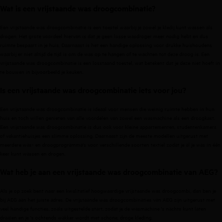
Wat is een vrijstaande was droogcombinatie?
Een vrijstaande was droogcombinatie is een toestel waarbij je zowel je kledij kunt wassen als
drogen. Het grote voordeel hiervan is dat je geen losse wasdroger meer nodig hebt en dus
ruimte bespaart in je huis. Daarnaast is het een handige oplossing voor drukke huishoudens
waarbij er niet altijd de tijd is om de was op te hangen of te wachten tot deze droog is. Een
vrijstaande was droogcombinatie is een losstaand toestel, wat betekent dat je deze niet hoeft in
te bouwen in bijvoorbeeld je keuken.
Is een vrijstaande was droogcombinatie iets voor jou?
Een vrijstaande was droogcombinatie is ideaal voor mensen die weinig ruimte hebben in hun
huis en toch willen genieten van alle voordelen van zowel een wasmachine als een droogkast.
Een vrijstaande was droogcombinatie is dus ook voor kleine appartementen, studentenkamers
of vakantiehuisjes een slimme oplossing. Daarnaast zijn de meeste modellen uitgerust met
meerdere was- en droogprogramma's voor verschillende soorten textiel zodat je al je was in één
keer kunt wassen en drogen.
Wat heb je aan een vrijstaande was droogcombinatie van AEG?
Als je op zoek bent naar een kwalitatief hoogwaardige vrijstaande was droogcombi, dan ben je
bij AEG aan het juiste adres. De vrijstaande was droogcombinaties van AEG zijn uitgerust met
veel handige functies, zoals uitgestelde start, zodat je de wasmachine 's nachts kunt laten
draaien en je 's ochtends wakker wordt met schone, droge kleding.