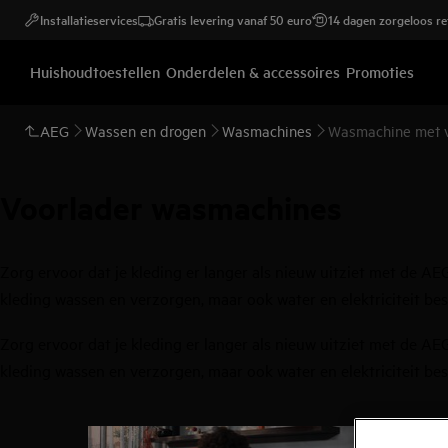
Installatieservices
Gratis levering vanaf 50 euro
14 dagen zorgeloos r
Huishoudtoestellen
Onderdelen & accessoires
Promoties
AEG
Wassen en drogen
Wasmachines
Wasmachine met v
Voorlader wasmachines
Zorg ervoor dat je kleding er langer als nieuw uitziet met de 
kleding wassen en verzorgen, maar ook water en elektriciteit be
Zorg ervoor dat je kleding er langer als nieuw uitziet met de 
kleding wassen en verzorgen, maar ook water en elektriciteit be
0
van
4