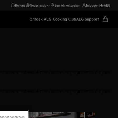
Bel ons
Nederlands
Een winkel zoeken
Inloggen MyAEG
Ontdek AEG
Cooking Club
AEG Support
ed assortiment aan slimme functies en programma’s die jouw
ed assortiment aan slimme functies en programma’s die jouw
 zonder accepteren