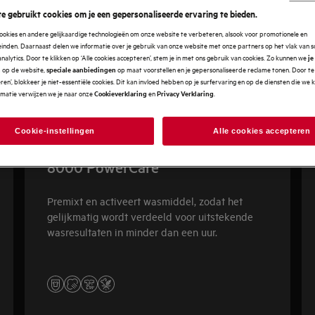
e gebruikt cookies om je een gepersonaliseerde ervaring te bieden.
ookies en andere gelijkaardige technologieën om onze website te verbeteren, alsook voor promotionele en
nden. Daarnaast delen we informatie over je gebruik van onze website met onze partners op het vlak van so
analytics. Door te klikken op ‘Alle cookies accepteren’, stem je in met ons gebruik van cookies. Zo kunnen we
je
op de website,
op maat voorstellen en je gepersonaliseerde reclame tonen. Door te 
n
speciale aanbiedingen
en’, blokkeer je niet-essentiële cookies. Dit kan invloed hebben op je surfervaring en op de diensten die we
rmatie verwijzen we je naar onze
en
.
Cookieverklaring
Privacy Verklaring
Cookie-instellingen
Alle cookies accepteren
8000 PowerCare
Premixt en activeert wasmiddel, zodat het
gelijkmatig wordt verdeeld voor uitstekende
wasresultaten in minder dan een uur.