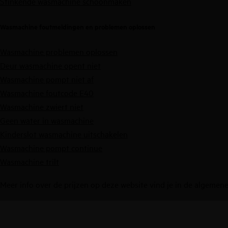
Stinkende wasmachine schoonmaken
Wasmachine foutmeldingen en problemen oplossen
Wasmachine problemen oplossen
Deur wasmachine opent niet
Wasmachine pompt niet af
Wasmachine foutcode E40
Wasmachine zwiert niet
Geen water in wasmachine
Kinderslot wasmachine uitschakelen
Wasmachine pompt continue
Wasmachine trilt
Meer info over de prijzen op deze website vind je in de
algemene