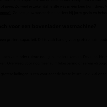
 of meer. Zo
weet
je zeker dat je alle was in één keer kunt doen
. 
amma’s
. Zo past jouw wasmachine
perfect bij jouw
gezin
en beho
toch voor een bovenlader wasmachine?
een grotere capaciteit. Dit is vaak handig voor grotere huisho
en ze minder ruimte nodig in smallere kamers. Deze machines zi
bukken. Overweeg voor nog meer ruimtebesparing onze
was
-
droogc
 grotere ladingen is een voorlader de beste keuze.
Bekijk al onze