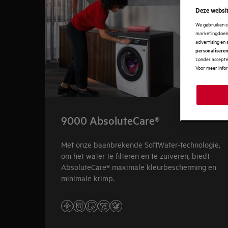
Deze websit
We gebruiken c
marketingdoelei
advertising en 
personalisere
zonder accepter
Voor meer info
9000 AbsoluteCare®
Met onze baanbrekende SoftWater-technologie,
om het water te filteren en te zuiveren, biedt
AbsoluteCare® maximale kleurbescherming en
minimale krimp.