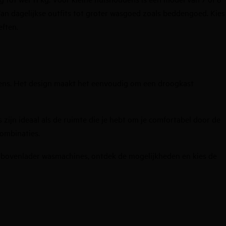
V
an dagelijkse outfits tot groter wasgoed zoals beddengoed.
Kies
eften.
udens. Het design maakt het eenvoudig om een droogkast
jn ideaal als de ruimte die je hebt om je comfortabel door de
ombinaties
.
bovenlader
wasmachine
s
, ontdek de mogelijkheden en kies de