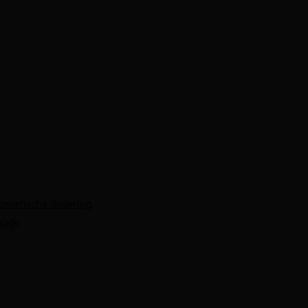
omatische dosering
pods