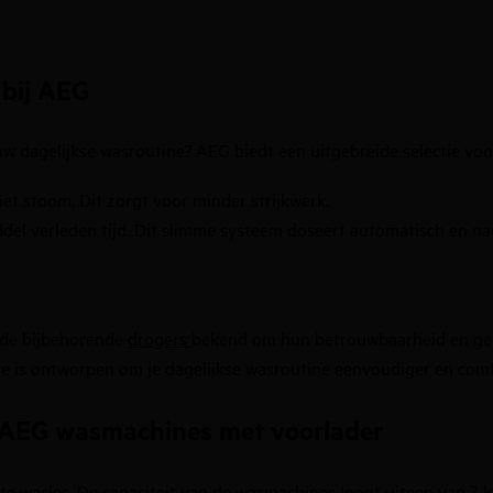
 bij AEG
ouw dagelijkse
wasroutine
? AEG biedt een uitgebreide selectie v
met stoom. Dit zorgt voor minder strijkwerk.
del verleden tijd. Dit slimme systeem doseert automatisch en nau
s de bijbehorende
drogers
bekend om hun betrouwbaarheid en geb
 is ontworpen om je dagelijkse wasroutine eenvoudiger en comf
n AEG wasmachines met voorlader
ote wasjes. De capaciteit van de wasmachines loopt uiteen van
7 k