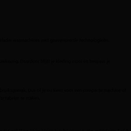
oorlader wasmachines met geavanceerde technologieën
:
wkeurig. Daardoor blijft je kleding mooi én bespaar je
ruiksgemak. Dus of je nu kiest voor een compacte machine of
ortabeler te maken.
g tot wel 11 kg. Voor kleine huishoudens is een model van 7 of 8