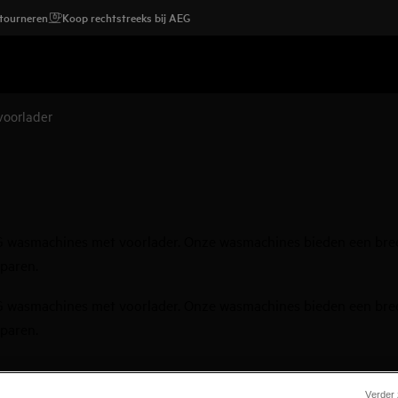
etourneren
Koop rechtstreeks bij AEG
oorlader
AEG wasmachines met voorlader. Onze wasmachines bieden een bre
sparen.
AEG wasmachines met voorlader. Onze wasmachines bieden een bre
sparen.
Verder