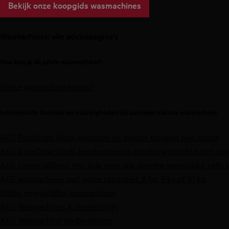
Bekijk onze koopgids wasmachines
Wasmachines: alle adviespagina's
Hoe kies je de juiste wasmachine?
Welke wasmachine kopen?
Interessante functies en nieuwigheden bij aankoop nieuwe wasmachine
AEG ProSteam: kledij opfrissen en minder kreuken met stoom
AEG AutoDose: kledij beschermen en minder wasmiddel met aut
AEG UniversalDose: één lade voor alle soorten wasmiddel, zelfs 
AEG wasmachines met grote capaciteit:
8 kg
,
9 kg
of
10 kg
Uitleg energielabel wasmachines
AEG Wasmachines & connectivity
AEG Wasmachine aanbiedingen