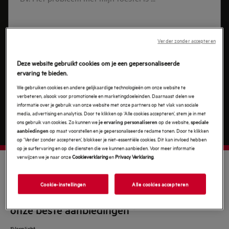
toestel
is
...
Verder zonder accepteren
Deze website gebruikt cookies om je een gepersonaliseerde
ervaring te bieden.
We gebruiken cookies en andere gelijkaardige technologieën om onze website te
verbeteren, alsook voor promotionele en marketingdoeleinden. Daarnaast delen we
informatie over je gebruik van onze website met onze partners op het vlak van sociale
media, advertising en analytics. Door te klikken op ‘Alle cookies accepteren’, stem je in met
Volgende
ons gebruik van cookies. Zo kunnen we
op de website,
je ervaring personaliseren
speciale
op maat voorstellen en je gepersonaliseerde reclame tonen. Door te klikken
aanbiedingen
op ‘Verder zonder accepteren’, blokkeer je niet-essentiële cookies. Dit kan invloed hebben
op je surfervaring en op de diensten die we kunnen aanbieden. Voor meer informatie
verwijzen we je naar onze
Cookieverklaring
en
Privacy Verklaring
.
HAAL HET BESTE UIT AEG
Cookie-instellingen
Alle cookies accepteren
Word lid van MyAEG en word beloond met
onze beste aanbiedingen
*
*Verplicht