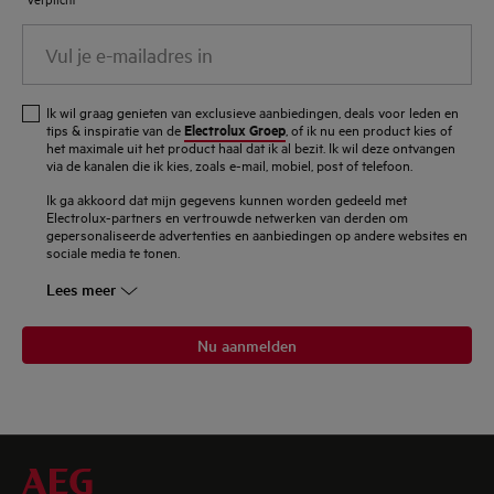
Vul
je
e-
Ik wil graag genieten van exclusieve aanbiedingen, deals voor leden en
mailadres
Electrolux Groep
tips & inspiratie van de
, of ik nu een product kies of
het maximale uit het product haal dat ik al bezit. Ik wil deze ontvangen
in
via de kanalen die ik kies, zoals e-mail, mobiel, post of telefoon.
Ik ga akkoord dat mijn gegevens kunnen worden gedeeld met
Electrolux-partners en vertrouwde netwerken van derden om
gepersonaliseerde advertenties en aanbiedingen op andere websites en
sociale media te tonen.
Lees meer
Nu aanmelden