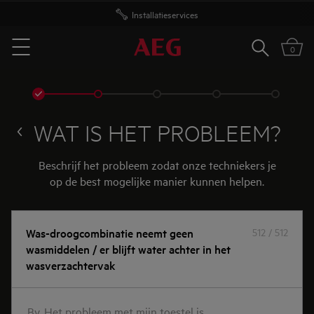
Installatieservices
Zoeken
0
Menu
WAT IS HET PROBLEEM?
Beschrijf het probleem zodat onze techniekers je
op de best mogelijke manier kunnen helpen.
Bv.
Was-droogcombinatie neemt geen
512 / 512
wasmiddelen / er blijft water achter in het
Het
wasverzachtervak
probleem
met
mijn