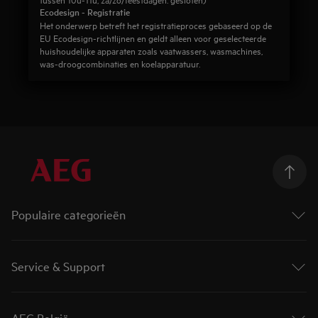
Ecodesign - Registratie
Het onderwerp betreft het registratieproces gebaseerd op de
EU Ecodesign-richtlijnen en geldt alleen voor geselecteerde
huishoudelijke apparaten zoals vaatwassers, wasmachines,
was-droogcombinaties en koelapparatuur.
Populaire categorieën
Wasmachines
Droogkasten
Service & Support
Was-droogcombinaties
Ovens
Contact en info
Kookplaten
Product registreren
AEG België