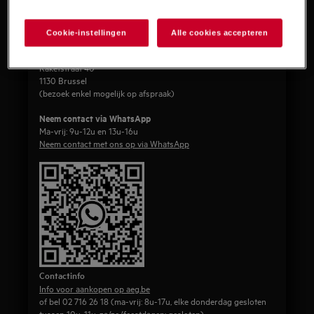
AEG
Electrolux Belgium nv
02/716.24.44
Cookie-instellingen
Alle cookies accepteren
Ondernemingsnummer : 0403.214.647
Adres
Raketstraat 40
1130 Brussel
(bezoek enkel mogelijk op afspraak)
Neem contact via WhatsApp
Ma-vrij: 9u-12u en 13u-16u
Neem contact met ons op via WhatsApp
Contactinfo
Info voor aankopen op aeg.be
of bel 02 716 26 18 (ma-vrij: 8u-17u, elke donderdag gesloten
tussen 10u-11u, za/zo/feestdagen: gesloten)