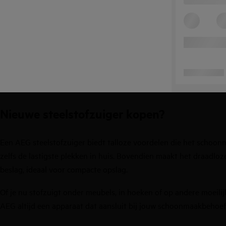
Nieuwe steelstofzuiger kopen?
Een AEG steelstofzuiger biedt talloze voordelen die het schoo
zelfs de lastigste plekken in huis. Bovendien maakt het draadloz
beslag, ideaal voor compacte opslag.
Of je nu stofzuigt onder meubels, in hoeken of op andere moeilij
AEG altijd een apparaat dat aansluit bij jouw schoonmaakbehoeft