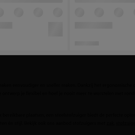
nmaken eenvoudiger en sneller maken. Dankzij het ergonomische 
e ontwerp je flexibel en hoef je nooit meer te worstelen met ron
k bereikbare plaatsen, een steelstofzuiger biedt de perfecte oplo
en én stijl. Bekijk ook ons aanbod
stofzuigers met
zak
,
stofzuig