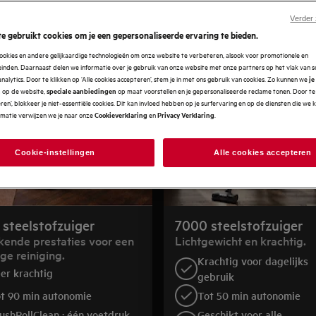
Verder
e gebruikt cookies om je een gepersonaliseerde ervaring te bieden.
ookies en andere gelijkaardige technologieën om onze website te verbeteren, alsook voor promotionele en
nden. Daarnaast delen we informatie over je gebruik van onze website met onze partners op het vlak van so
analytics. Door te klikken op ‘Alle cookies accepteren’, stem je in met ons gebruik van cookies. Zo kunnen we
je
op de website,
op maat voorstellen en je gepersonaliseerde reclame tonen. Door te 
n
speciale aanbiedingen
en’, blokkeer je niet-essentiële cookies. Dit kan invloed hebben op je surfervaring en op de diensten die we
rmatie verwijzen we je naar onze
en
.
Cookieverklaring
Privacy Verklaring
Cookie-instellingen
Alle cookies accepteren
steelstofzuiger
7000 steelstofzuiger
kende prestaties voor een
Lichtgewicht en krachtig.
ge reiniging.
Krachtig voor dagelijks
er krachtig
gebruik
t 90 min autonomie
Tot 50 min autonomie
ushRollClean : één voetdruk,
Geschikt voor alle