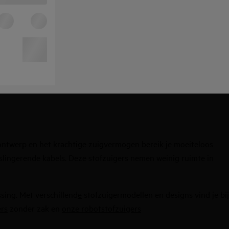
ontwerp en het krachtige zuigvermogen bereik je moeiteloos
dslingerende kabels. Deze stofzuigers nemen weinig ruimte in
ssing. Met
verschillend
e
stofzuigermodellen
en designs vind je bij
ers
zonder zak
en
onze
robotstofzuigers