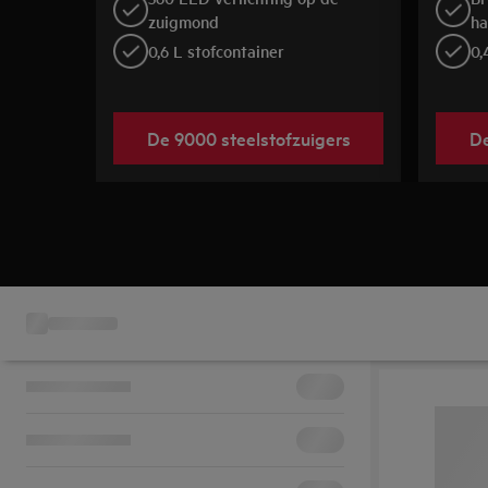
zuigmond
ha
0,6 L stofcontainer
0,
De 9000 steelstofzuigers
De