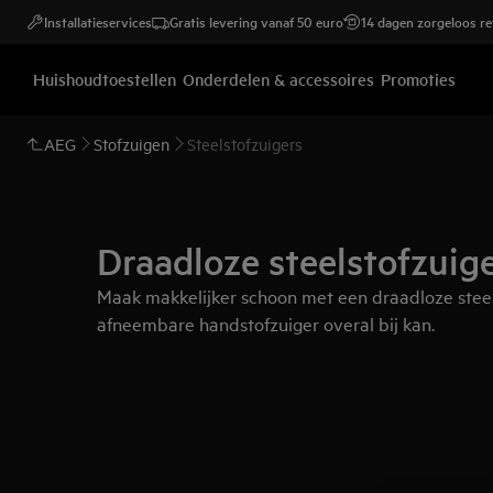
Installatieservices
Gratis levering vanaf 50 euro
14 dagen zorgeloos r
Huishoudtoestellen
Onderdelen & accessoires
Promoties
AEG
Stofzuigen
Steelstofzuigers
Draadloze steelstofzuig
Maak makkelijker schoon met een draadloze steel
afneembare handstofzuiger overal bij kan.