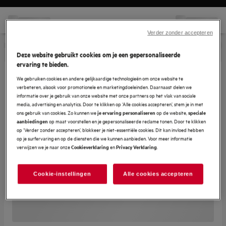
Verder zonder accepteren
Deze website gebruikt cookies om je een gepersonaliseerde
ervaring te bieden.
We gebruiken cookies en andere gelijkaardige technologieën om onze website te
verbeteren, alsook voor promotionele en marketingdoeleinden. Daarnaast delen we
informatie over je gebruik van onze website met onze partners op het vlak van sociale
media, advertising en analytics. Door te klikken op ‘Alle cookies accepteren’, stem je in met
ons gebruik van cookies. Zo kunnen we
op de website,
je ervaring personaliseren
speciale
op maat voorstellen en je gepersonaliseerde reclame tonen. Door te klikken
aanbiedingen
op ‘Verder zonder accepteren’, blokkeer je niet-essentiële cookies. Dit kan invloed hebben
op je surfervaring en op de diensten die we kunnen aanbieden. Voor meer informatie
verwijzen we je naar onze
en
.
Cookieverklaring
Privacy Verklaring
Cookie-instellingen
Alle cookies accepteren