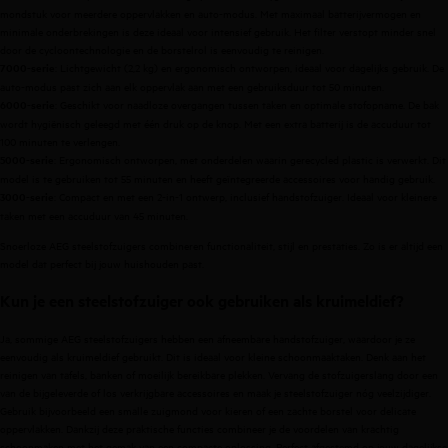
mondstuk voor meerdere oppervlakken en auto-modus. Met maximaal batterijvermogen en
minimale onderbrekingen is deze ideaal voor intensief gebruik. Het filter verstopt minder snel
door de cycloontechnologie en de borstelrol is eenvoudig te reinigen.
: Lichtgewicht (2,2 kg) en ergonomisch ontworpen, ideaal voor dagelijks gebruik. De
7000-serie
auto-modus past zich aan elk oppervlak aan met een gebruiksduur tot 50 minuten.
: Geschikt voor naadloze overgangen tussen taken en optimale stofopname. De bak
6000-serie
wordt hygiënisch geleegd met één druk op de knop. Met een extra batterij is de accuduur tot
100 minuten te verlengen.
: Ergonomisch ontworpen, met onderdelen waarin gerecycled plastic is verwerkt.
Dit
5000-serie
model is te gebruiken tot 55 minuten en heeft geïntegreerde accessoires voor handig gebruik.
: Compact en met een 2-in-1 ontwerp, inclusief handstofzuiger. Ideaal voor kleinere
3000-serie
taken met een accuduur van 45 minuten.
Snoerloze AEG steelstofzuigers combineren functionaliteit, stijl en prestaties. Zo is er altijd een
model dat perfect bij jouw huishouden past.
Kun je een steelstofzuiger ook gebruiken als kruimeldief?
Ja, sommige AEG steelstofzuigers hebben een afneembare handstofzuiger, waardoor je ze
eenvoudig als kruimeldief gebruikt. Dit is ideaal voor kleine schoonmaaktaken. Denk aan het
reinigen van tafels, banken of moeilijk bereikbare plekken. Vervang de stofzuigerslang door een
van de bijgeleverde of
los verkrijgbare accessoires
en maak je steelstofzuiger nóg veelzijdiger.
Gebruik bijvoorbeeld een smalle zuigmond voor kieren of een zachte borstel voor delicate
oppervlakken. Dankzij deze praktische functies combineer je de voordelen van krachtig
schoonmaken met het gemak van een compacte oplossing. Perfect afgestemd op jouw dagelijkse