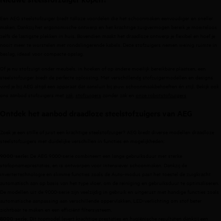
Een AEG steelstofzuiger biedt talloze voordelen die het schoonmaken eenvoudiger en sneller
maken. Dankzij het ergonomische ontwerp en het krachtige zuigvermogen bereik je moeiteloos
zelfs de lastigste plekken in huis. Bovendien maakt het draadloze ontwerp je flexibel en hoef je
nooit meer te worstelen met rondslingerende kabels. Deze stofzuigers nemen weinig ruimte in
beslag, ideaal voor compacte opslag.
Of je nu stofzuigt onder meubels, in hoeken of op andere moeilijk bereikbare plaatsen, een
steelstofzuiger biedt de perfecte oplossing. Met
verschillend
e
stofzuigermodellen
en designs
vind je bij AEG altijd een apparaat dat aansluit bij jouw schoonmaakbehoeften én stijl. Bekijk ook
ons aanbod
stofzuigers met
zak
,
stofzuigers
zonder zak
en
onze
robotstofzuigers
Ontdek het aanbod draadloze steelstofzuigers van AEG
Zoek je een stille of juist een krachtige steelstofzuiger? AEG biedt diverse modellen draadloze
steelstofzuigers met duidelijke verschillen in functies en mogelijkheden:
De AEG 9000-serie combineert een lange gebruiksduur met sterke
9000-serie
:
stofopnameprestaties, en is ontworpen voor intensiever schoonmaken. Dankzij de
invertertechnologie en slimme functies zoals de Auto-modus past het toestel de zuigkracht
automatisch aan op basis van het type vloer, om de reiniging en gebruiksduur te optimaliseren.
De modellen uit de 9000-serie zijn veelzijdig in gebruik en uitgerust met handige functies zoals
automatische aanpassing aan verschillende oppervlakken, LED-verlichting om stof beter
zichtbaar te maken en een efficiënt filtersysteem.
: Dit topmodel levert krachtige prestaties en hygiënische resultaten dankzij een
8000-serie