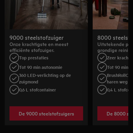
9000 steelstofzuiger
8000 steelsto
Onze krachtigste en meest
Uitstekende pre
efficiënte stofzuiger.
grondige reinigi
Top prestaties
Zeer krachti
Tot 90 min autonomie
Tot 90 min a
360 LED-verlichting op de
BrushRollClea
zuigmond
haren weg
0,6 L stofcontainer
0,4 L stofcon
De 9000 steelstofzuigers
De 8000 ste