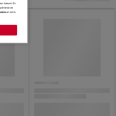
 sur mesure. En
expérience de
et notre
ookies
s