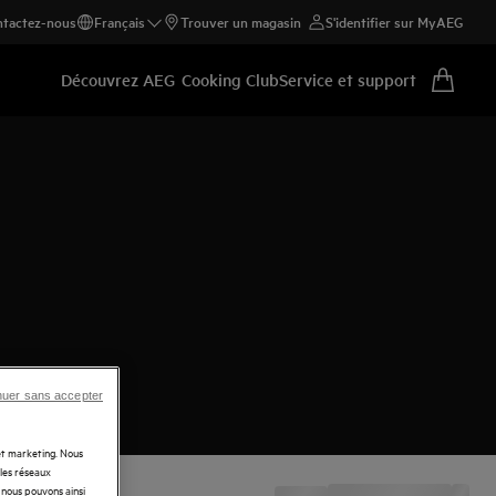
tactez-nous
Français
Trouver un magasin
S'identifier sur MyAEG
Découvrez AEG
Cooking Club
Service et support
nuer sans accepter
 et marketing. Nous
 les réseaux
t nous pouvons ainsi