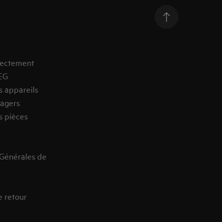
rectement
EG
s appareils
agers
s pièces
 Générales de
e retour