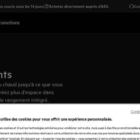
s soucis sous les 14 jours
Achetez directement auprès d'AEG
Con
romotions
nts
u chaud jusqu'à ce que vous
 créez plus d'espace dans
r de rangement intégré.
Conti
 utilise des cookies pour vous offrir une expérience personnalisée.
des cookies et d'autres technologies similaires pour améliorer notre site, mais aussi à des fins promotionnelles
ement certaines informations relatives à votre utilisation de notre site avec nos partenaires spécialisés dans
icité et l'analyse. En cliquant sur « Accepter tous les cookies », vous consentez à notre utilisation des cookies e