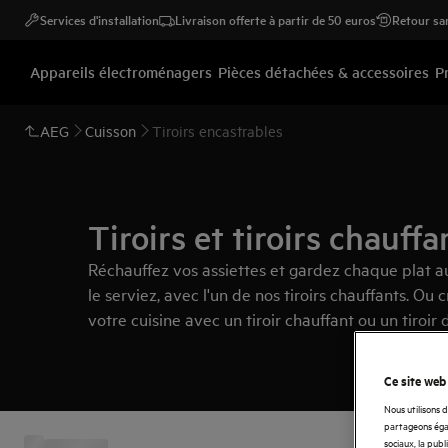
Services d'installation
Livraison offerte à partir de 50 euros
Retour san
Appareils électroménagers
Pièces détachées & accessoires
P
AEG
Cuisson
Tiroirs encastrables
Tiroirs et tiroirs chauffa
Réchauffez vos assiettes et gardez chaque plat a
le serviez, avec l'un de nos tiroirs chauffants. Ou
votre cuisine avec un tiroir chauffant ou un tiroi
Ce site web
Nous utilisons 
partageons égal
sociaux, la publ