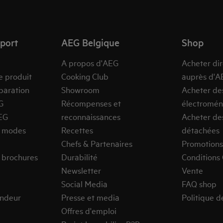
pport
AEG Belgique
Shop
A propos d'AEG
Acheter di
e produit
Cooking Club
auprès d'A
paration
Showroom
Acheter de
G
Récompenses et
électromén
EG
reconnaissances
Acheter de
s modes
Recettes
détachées
Chefs & Partenaires
Promotions
 brochures
Durabilité
Conditions
Newsletter
Vente
Social Media
FAQ shop
endeur
Presse et media
Politique d
Offres d'emploi