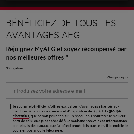
BÉNÉFICIEZ DE TOUS LES
AVANTAGES AEG
Rejoignez MyAEG et soyez récompensé par
nos meilleures offres
*
*Obligatoire
Champs requis
Introduisez
votre
adresse
Je souhaite bénéficier d'offres exclusives, d'avantages réservés aux
e-
groupe
membres, ainsi que de conseils et d'inspiration de la part du
Electrolux
, que ce soit pour choisir un produit ou pour tirer le meilleur
mail
parti de celui que je possède déjà. Je souhaite recevoir ces informations
par le biais des canaux que j'ai sélectionnés, tels que l'e-mail, le mobile, le
courrier postal ou le téléphone.