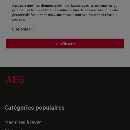
J'accepte que mes données soient partagées avec les partenaires du
groupe Electrolux et tiers de confiance afin de recevoir des publicités
personnalisées lors de ma visite et sur d'autres sites web et réseaux
sociaux.
Lire plus
Je m’inscris
Catégories populaires
Machines à laver