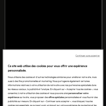
Continuer sans accepter
Ce site web utilise des cookies pour vous offrir une expérience
personnalisée.
Nous utilisons des cookies et d'autres technologies similaires pour améliorer notre site, mais
aussi à des fins promotionnelles et marketing. Nous partageons également certaines
informations relatives à votre utilisation de notre site avec nos partenaires spécialisés dans
les réseaux sociaux, la publicité et l'analyse. En cliquant sur « Accepter tous les cookies », vous
consentez à notre utilisation des cookies et nous pouvons ainsi
personnaliser votre
sur le site, vous proposer des
personnalisées et vous fournir des
expérience
offres spéciales
publicités sur mesure. En cliquant sur « Continuer sans accepter », vous bloquez tous les
cookies non essentiels, ce qui peut avoir un impact sur votre expérience de navigation et les