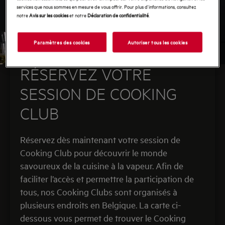
services que nous sommes en mesure de vous offrir. Pour plus d'informations, consultez
notre
Avis sur les cookies
et notre
Déclaration de confidentialité
.
Paramètres des cookies
Autoriser tous les cookies
RÉSERVEZ VOTRE
SESSION DE COOKING
CLUB
Réservez dès maintenant votre session de
Cooking Club pour découvrir le monde
savoureux de la cuisine à la vapeur. Afin de
faciliter l’accès et permettre la participation de
tous, nos Cooking Clubs sont organisés à
plusieurs endroits en Belgique. La carte ci-
dessous vous permet de trouver le Cooking