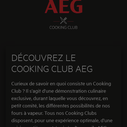
de vos talents culinaires et de votre four à vapeur,
c’est avec grand plaisir que nous vous accueillons
aux Cooking Clubs AEG. Ces démonstrations
culinaires de 3 heures, vous permettront
d’apprendre - aux côtés de chefs professionnels –
diverses techniques de cuisson à la vapeur qui
vous feront découvrir un monde culinaire rempli de
saveurs.
DÉCOUVREZ LE
COOKING CLUB AEG
Découvrez Cooking Club d'AEG
-
Les Lieux
-
Recettes
-
FAQ
Curieux de savoir en quoi consiste un Cooking
Club ? Il s'agit d'une démonstration culinaire
exclusive, durant laquelle vous découvrez, en
petit comité, les différentes possibilités de nos
fours à vapeur. Tous nos Cooking Clubs
disposent, pour une expérience optimale, d’une