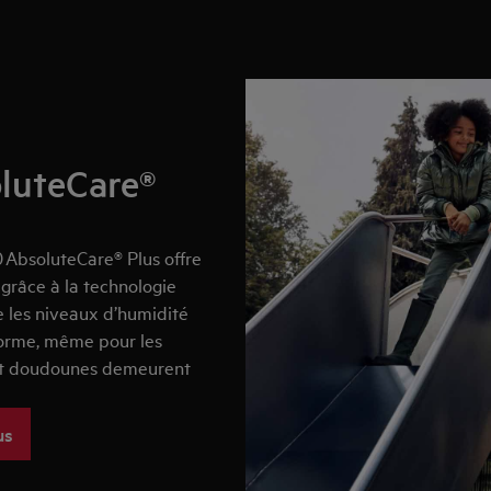
luteCare®
0
AbsoluteCare
®
Plus offre
 grâce à la technologie
te les niveaux d’humidité
forme, même pour les
 et doudounes demeurent
us