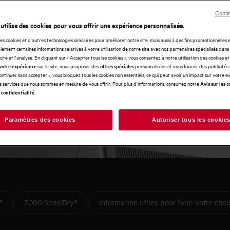
 de fonctionnalités modernes,
Conti
ler compliqué. C'est pourquoi
 utilise des cookies pour vous offrir une expérience personnalisée.
seils pour trouver le séchoir
des cookies et d'autres technologies similaires pour améliorer notre site, mais aussi à des fins promotionnelles
t, nous vous aidons à trouver le
ement certaines informations relatives à votre utilisation de notre site avec nos partenaires spécialisés dans
icité et l'analyse. En cliquant sur « Accepter tous les cookies », vous consentez à notre utilisation des cookies e
 avec toutes les caractéristiques
sur le site, vous proposer des
personnalisées et vous fournir des publicités
votre expérience
offres spéciales
découvrir de nouvelles
Continuer sans accepter », vous bloquez tous les cookies non essentiels, ce qui peut avoir un impact sur votre 
es services que nous sommes en mesure de vous offrir. Pour plus d'informations, consultez notre
Avis sur les c
.
 confidentialité
Paramètres des cookies
Autoriser tous les cookie
®
7000 SensiDry®
Information utiles pour faire votre choi