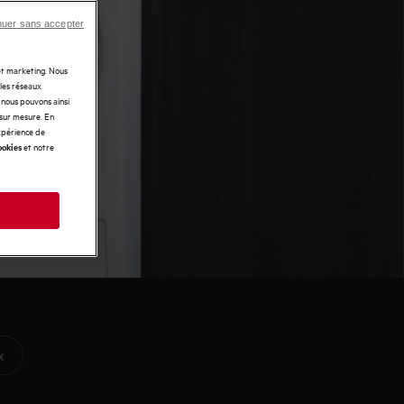
nuer sans accepter
 et marketing. Nous
 les réseaux
t nous pouvons ainsi
 sur mesure. En
expérience de
et notre
ookies
s
x