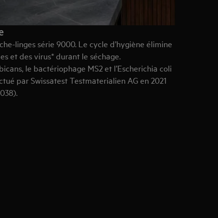
e
èche-linges série 9000. Le cycle d’hygiène élimine
ies et des virus* durant le séchage.
bicans, le bactériophage MS2 et l’Escherichia coli
ectué par Swissatest Testmaterialien AG en 2021
038).