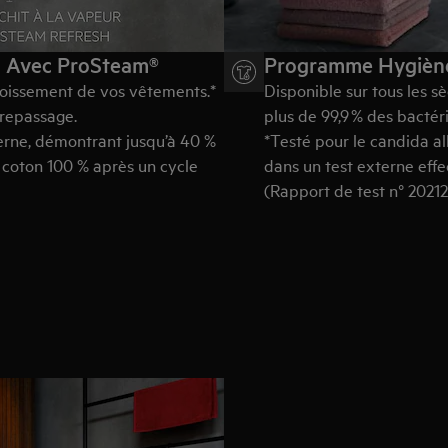
e. Avec ProSteam®
Programme Hygièn
froissement de vos
vêtements.*
Disponible sur tous les s
 repassage.
plus de 99,9 % des bactér
terne, démontrant jusqu’à 40 %
*Testé pour le candida al
n coton 100 % après un cycle
dans un test externe eff
(Rapport de test n° 20212