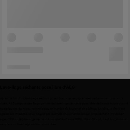
Lave-linge séchants pose libre d'AEG
Après l'achat d'un lave-linge séchant pose libre, vous ne regretterez certainement pas votre
choix. AEG propose une large gamme de lave-linge séchants pose libre de la plus haute qualité
équipées des dernières technologies en matière de lavage et de séchage. De plus, le choix est
également immense, vous pouvez par exemple choisir entre le lave-linge séchant ProSteam®
série 7000 ou le lave-linge séchant AbsoluteCare® série 9000. Mais d'abord, il est bon à savoir
ce qu'est un lave-linge séchant pose libre.