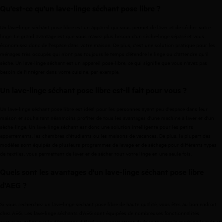
Qu'est-ce qu'un lave-linge séchant pose libre ?
Un lave-linge séchant pose libre est un appareil qui vous permet de laver et de sécher votre
linge. Le grand avantage est que vous n'avez plus besoin d'un sèche-linge séparé et vous
économisez donc de l'espace dans votre maison. De plus, c'est une solution pratique pour les
ménages très occupés qui n’ont pas toujours le temps d’étendre le linge ou d'attendre qu'il
sèche. Un lave-linge séchant est un appareil pose-libre, ce qui signifie que vous n'avez pas
besoin de l'intégrer dans votre cuisine, par exemple.
Un lave-linge séchant pose libre est-il fait pour vous ?
Un lave-linge séchant pose libre est idéal pour les personnes ayant peu d'espace dans leur
maison et souhaitant néanmoins profiter de tous les avantages d'une machine à laver et d'un
sèche-linge. Un lave-linge séchant est donc une solution intelligente pour les petits
appartements, les chambres d'étudiants ou les maisons de vacances. De plus, la plupart des
modèles sont équipés de plusieurs programmes de lavage et de séchage pour différents types
de textiles, vous permettant de laver et de sécher tout votre linge en une seule fois.
Quels sont les avantages d'un lave-linge séchant pose libre
d’AEG ?
Si vous recherchez un lave-linge séchant pose libre de haute qualité, vous êtes au bon endroit
chez AEG. Les lave-linge séchants d’AEG sont équipées de nombreuses fonctionnalités
pratiques, telles que le démarrage différé, vous permettant de faire tourner la machine la nuit et