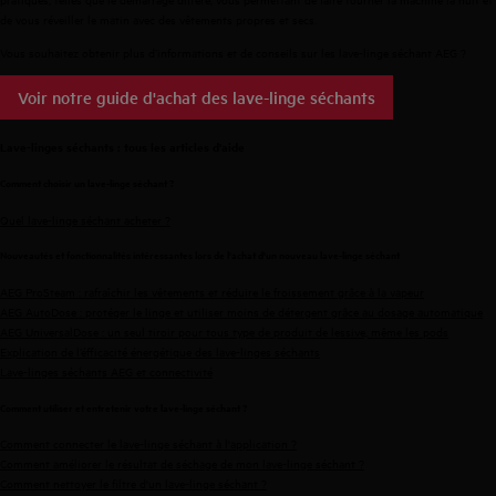
de vous réveiller le matin avec des vêtements propres et secs.
Vous souhaitez obtenir plus d’informations et de conseils sur les lave-linge séchant AEG ?
Voir notre guide d'achat des lave-linge séchants
Lave-linges séchants : tous les articles d'aide
Comment choisir un lave-linge séchant ?
Quel lave-linge séchant acheter ?
Nouveautés et fonctionnalités intéressantes lors de l'achat d'un nouveau lave-linge séchant
AEG ProSteam : rafraîchir les vêtements et réduire le froissement grâce à la vapeur
AEG AutoDose : protéger le linge et utiliser moins de détergent grâce au dosage automatique
AEG UniversalDose : un seul tiroir pour tous type de produit de lessive, même les pods
Explication de l’éfficacité énergétique des lave-linges séchants
Lave-linges séchants AEG et connectivité
Comment utiliser et entretenir votre lave-linge séchant ?
Comment connecter le lave-linge séchant à l'application ?
Comment améliorer le résultat de séchage de mon lave-linge séchant ?
Comment nettoyer le filtre d'un lave-linge séchant ?