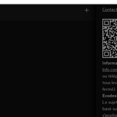
Lu-ven:
Contac
Informa
Info co
ou télé
tous les
fermé)
Ecodesi
Le suje
basé su
s’appli