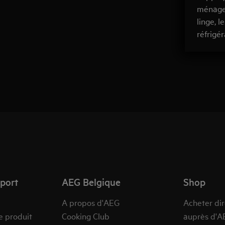
ménager
linge, 
réfrigér
pport
AEG Belgique
Shop
A propos d'AEG
Acheter di
e produit
Cooking Club
auprès d'A