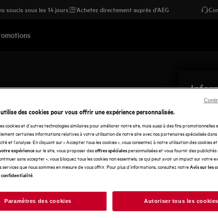
s soucis sous les 14 jours
Achetez directement auprès d'AEG
Con
romotions
Inform
ut prendre quelques jours avant que vous
AEG
Conti
 utilise des cookies pour vous offrir une expérience personnalisée.
 chat pour une assistance plus rapide.
Electro
02/716.
des cookies et d'autres technologies similaires pour améliorer notre site, mais aussi à des fins promotionnelles
act
Questions professionnelles
ement certaines informations relatives à votre utilisation de notre site avec nos partenaires spécialisés dans
N° d'en
icité et l'analyse. En cliquant sur « Accepter tous les cookies », vous consentez à notre utilisation des cookies e
Adress
sur le site, vous proposer des
personnalisées et vous fournir des publicités
votre expérience
offres spéciales
Continuer sans accepter », vous bloquez tous les cookies non essentiels, ce qui peut avoir un impact sur votre 
Rue de 
es services que nous sommes en mesure de vous offrir. Pour plus d'informations, consultez notre
Avis sur les c
1130 Br
.
 confidentialité
(visite
Paramètres des cookies
Autoriser tous les cookie
Contac