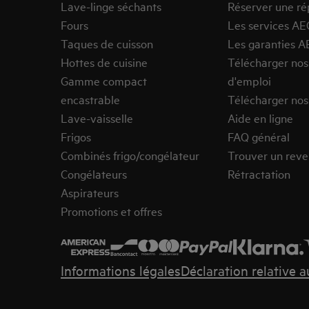
Lave-linge séchants
Réserver une ré
Fours
Les services AE
Taques de cuisson
Les garanties A
Hottes de cuisine
Télécharger no
Gamme compact
d'emploi
encastrable
Télécharger nos
Lave-vaisselle
Aide en ligne
Frigos
FAQ général
Combinés frigo/congélateur
Trouver un rev
Congélateurs
Rétractation
Aspirateurs
Promotions et offres
Informations légales
Déclaration relative 