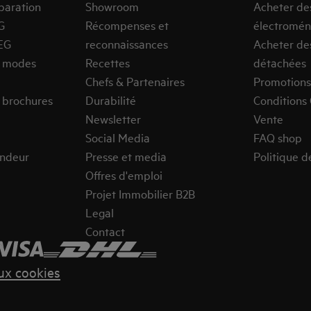
paration
Showroom
Acheter de
G
Récompenses et
électromén
EG
reconnaissances
Acheter de
s modes
Recettes
détachées
Chefs & Partenaires
Promotions
 brochures
Durabilité
Conditions
Newsletter
Vente
Social Media
FAQ shop
endeur
Presse et media
Politique d
Offres d'emploi
Projet Immobilier B2B
Legal
Contact
aux cookies