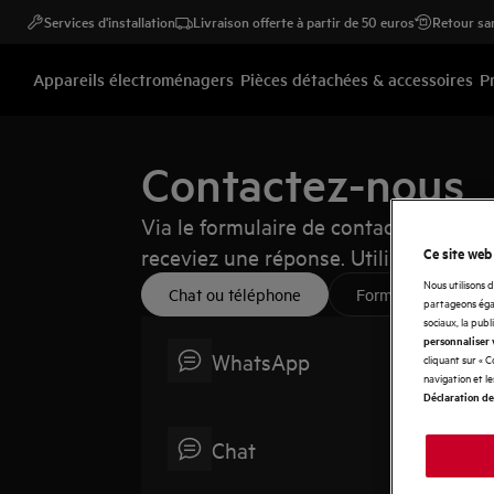
Services d'installation
Livraison offerte à partir de 50 euros
Retour san
Appareils électroménagers
Pièces détachées & accessoires
P
Contactez-nous
Via le formulaire de contact cela pe
Ce site web
receviez une réponse. Utilisez le live
Nous utilisons 
Chat ou téléphone
Formulaire de cont
partageons égal
sociaux, la publ
personnaliser 
WhatsApp
cliquant sur « 
navigation et l
Déclaration de
Chat