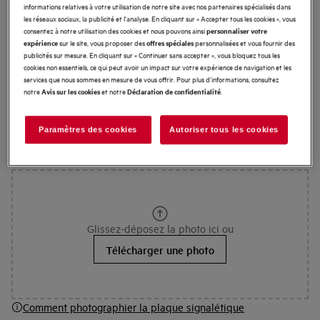
Dénichez le mode d'emploi de votre appareil AEG. Dans
informations relatives à votre utilisation de notre site avec nos partenaires spécialisés dans
les réseaux sociaux, la publicité et l'analyse. En cliquant sur « Accepter tous les cookies », vous
notre
boutique en ligne
, vous pouvez également
consentez à notre utilisation des cookies et nous pouvons ainsi
personnaliser votre
rechercher des pièces et accessoires pour votre appareil.
sur le site, vous proposer des
personnalisées et vous fournir des
expérience
offres spéciales
Cliquez ici
publicités sur mesure. En cliquant sur « Continuer sans accepter », vous bloquez tous les
pour le livre de recettes pour les programmes
cookies non essentiels, ce qui peut avoir un impact sur votre expérience de navigation et les
automatiques de votre four.
services que nous sommes en mesure de vous offrir. Pour plus d'informations, consultez
notre
et notre
.
Avis sur les cookies
Déclaration de confidentialité
Paramètres des cookies
Autoriser tous les cookies
Comment prendre une photo de la plaque signalétique ?
Glissez-déposez la photo ici ou
Télécharger une photo
Comment photographier la plaque signalétique