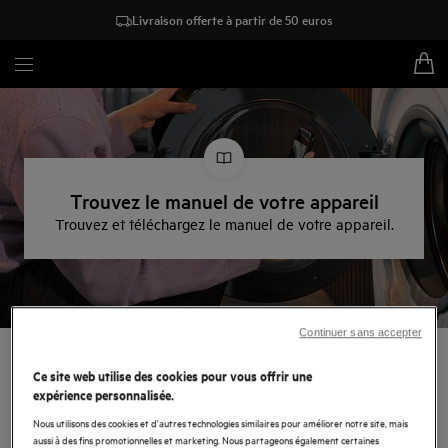
Livraison offerte à partir de 50 euros
Trouvez le manuel de votre appareil
Trouvez et téléchargez le manuel de votre appareil.
Continuer sans accepter
Trouvez le manuel de votre
Ce site web utilise des cookies pour vous offrir une
appareil AEG
expérience personnalisée.
Nous utilisons des cookies et d'autres technologies similaires pour améliorer notre site, mais
aussi à des fins promotionnelles et marketing. Nous partageons également certaines