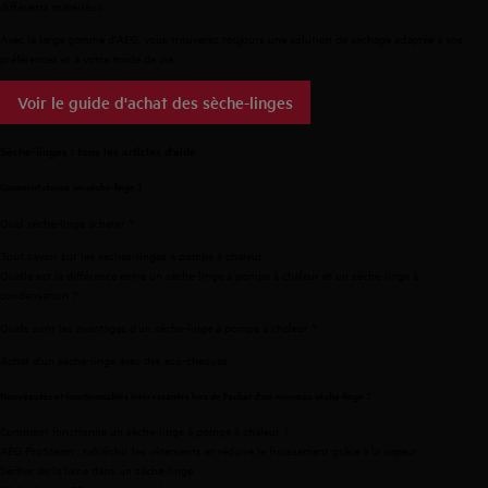
différents matériaux.
Avec la large gamme d'AEG, vous trouverez toujours une solution de séchage adaptée à vos
préférences et à votre mode de vie.
Voir le guide d'achat des sèche-linges
Sèche-linges : tous les articles d'aide
Comment choisir un sèche-linge ?
Quel sèche-linge acheter ?
Tout savoir sur les sèches-linges à pompe à chaleur
Quelle est la différence entre un sèche-linge à pompe à chaleur et un sèche-linge à
condensation ?
Quels sont les avantages d'un sèche-linge à pompe à chaleur ?
Achat d'un sèche-linge avec des éco-cheques
Nouveautés et fonctionnalités intéressantes lors de l'achat d'un nouveau sèche-linge ?
Comment fonctionne un sèche-linge à pompe à chaleur ?
AEG ProSteam : rafraîchir les vêtements et réduire le froissement grâce à la vapeur
Sécher de la laine dans un sèche-linge