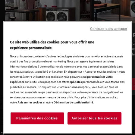
Continuer sans accepter
AbsoluteCare® Pro 9000X
AbsoluteCare® 
Ce site web utilise des cookies pour vous offrir une
AbsoluteCare® Pro assure un séchage optimal
Scanne à l’intérieur d
expérience personnalisée.
tout en économisant du temps et de l'énergie.
taux d’humidité. Même
Avec SmartDry, optez pour un séchage rapide
duvets sont séchés de
Nous utilisons des cookies et d'autres technologies similaires pour améliorer notre site, mais
ou une faible consommation d'énergie.
restent moelleux.
aussi à des fins promotionnelles et marketing. Nous partageons également certaines
informations relatives à votre utilisation de notre site avec nos partenaires spécialisés dans
les réseaux sociaux, la publicité et l'analyse. En cliquant sur « Accepter tous les cookies », vous
consentez à notre utilisation des cookies et nous pouvons ainsi
personnaliser votre
sur le site, vous proposer des
personnalisées et vous fournir des
expérience
offres spéciales
Voir les appareils
Voir les appare
publicités sur mesure. En cliquant sur « Continuer sans accepter », vous bloquez tous les
cookies non essentiels, ce qui peut avoir un impact sur votre expérience de navigation et les
services que nous sommes en mesure de vous offrir. Pour plus d'informations, consultez
notre
et notre
.
Avis sur les cookies
Déclaration de confidentialité
0
undefined
Paramètres des cookies
Autoriser tous les cookies