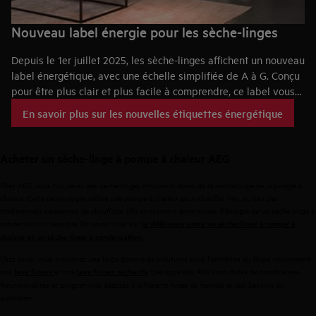
Nouveau label énergie pour les sèche-linges
Depuis le 1er juillet 2025, les sèche-linges affichent un nouveau
label énergétique, avec une échelle simplifiée de A à G. Conçu
pour être plus clair et plus facile à comprendre, ce label vous
permet de consulter rapidement les informations relatives à
En savoir plus sur les nouvelles étiquettes énergétique
l'appareil et de comparer les différents modèles.
Acheter
un
sèche-linge
à
pompe
à
chaleur
AEG
Chez AEG, vous trouverez des sèche-linges innovants dotés de la technologie de la pompe à
chaleur. Cette technologie utilise une pompe à chaleur pour chauffer l'air, au lieu des
traditionnels serpentins de chauffage. Elle consomme donc moins d'énergie qu'un sèche-linge à
condensation classique. En savoir plus sur
la
différence
entre
un
sèche-linge
à
pompe
à
chaleur
et
un
sèche-linge
à
condensation
.
Chez nous, vous trouverez une large gamme de solutions pour l'entretien du linge, notamment
nos
et nos
.
Les appareils AEG sont dotés de nombreuses
lave-
linge
s
lave-
linge
s
séchants
fonctionnalités et programmes adaptés à différents types de textiles et aux besoins du
quotidien.