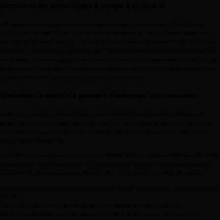
Découvrez les sèche-linges à pompe à chaleur A
AEG propose une large gamme de sèche-linge à pompe à chaleur classés A. Grâce à leurs
technologies avancées et à leur conception intelligente, ces appareils s'adaptent parfaitement
aux besoins des foyers modernes. Que vous souhaitiez sécher des vêtements délicats, du linge
de maison ou des textiles du quotidien, vous trouverez facilement le modèle qui correspond à
vos attentes. Les sèche-linges à pompe à chaleur classés A offrent également un large choix de
programmes et de réglages, vous permettant d'adapter chaque cycle au type de textile pour un
séchage optimal tout en préservant la qualité de vos vêtements.
Choisissez le sèchoir à pompe à chaleur qui vous convient
Le choix d'un séchoir à pompe à chaleur approprié dépend de vos besoins spécifiques. Un
aspect important est la capacité de remplissage.
Pour les ménages de petite à moyenne taille,
un modèle de 8 kg peut suffire, tandis que les familles plus nombreuses ont intérêt à opter
pour un sèche-linge de 9 kg.
Avec AEG, vous avez également le choix entre différentes séries, telles que 7000 SensiDry, 8000
AbsoluteCare et 9000 AbsoluteCare Plus. Chaque série est dotée de technologies uniques qui
permettent de prendre soin de vos vêtements de la meilleure façon possible. Par exemple :
Des programmes d'essorage spéciaux adaptés à différentes types de tissus, y compris les tissus
délicats.
Des modèles disponibles avec différentes classes énergétiques selon la gamme
Des fonctionnalités telles que des capteurs d'humidité et des programmes conçus pour