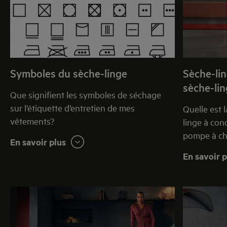
que les fonctions disponibles ? Vous trouverez ci-
après quelques conseils pour un séchage parfait
de votre linge. Ainsi, les vêtements que vous portez
souvent garderont l'éclat et la sensation du neuf,
jour après jour.
Symboles du sèche-linge
Sèche-lin
sèche-li
Que signifient les symboles de séchage
sur l’étiquette d’entretien de mes
Quelle est 
vêtements?
linge à con
pompe à ch
En savoir plus
En savoir p