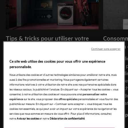
Tips & tricks pour utiliser votre
Consomma
sèche-linge AEG
pompe à 
Continuer sans accepter
Vous venez d'acheter un nouveau sèche-
Un sèche-l
Ce site web utilise des cookies pour vous offrir une expérience
linge ou vous envisagez d'en acquérir un
beaucoup p
personnalisée.
bientôt ? Découvrez ici tout ce que vous
les sèche-li
Nous utilisons des cookies et d'autres technologies similaires pour améliorer notre site, mais
aussi à des fins promotionnelles et marketing. Nous partageons également certaines
devez savoir sur votre appareil (actuel ou
sèche-ling
informations relatives à votre utilisation de notre site avec nos partenaires spécialisés dans
futur) – de l'installation facile à la sélection
excellent ch
les réseaux sociaux, la publicité et l'analyse. En cliquant sur « Accepter tous les cookies », vous
consentez à notre utilisation des cookies et nous pouvons ainsi
personnaliser votre
du bon programme, en passant par
soucieux de
sur le site, vous proposer des
personnalisées et vous fournir des
expérience
offres spéciales
l'entretien intelligent pour des
consommati
publicités sur mesure. En cliquant sur « Continuer sans accepter », vous bloquez tous les
cookies non essentiels, ce qui peut avoir un impact sur votre expérience de navigation et les
performances optimales.
services que nous sommes en mesure de vous offrir. Pour plus d'informations, consultez
En savoir p
notre
Avis sur les cookies
et notre
Déclaration de confidentialité
.
En savoir plus