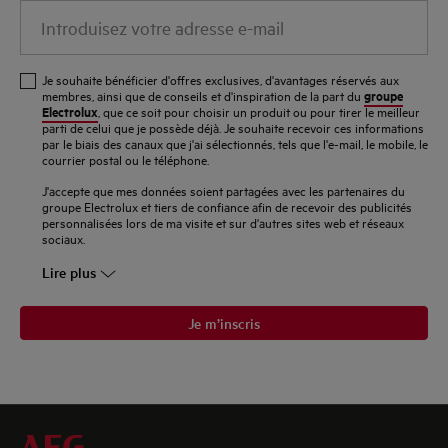
Introduisez
votre
adresse
Je souhaite bénéficier d'offres exclusives, d'avantages réservés aux
e-
groupe
membres, ainsi que de conseils et d'inspiration de la part du
Electrolux
, que ce soit pour choisir un produit ou pour tirer le meilleur
mail
parti de celui que je possède déjà. Je souhaite recevoir ces informations
par le biais des canaux que j'ai sélectionnés, tels que l'e-mail, le mobile, le
courrier postal ou le téléphone.
J'accepte que mes données soient partagées avec les partenaires du
groupe Electrolux et tiers de confiance afin de recevoir des publicités
personnalisées lors de ma visite et sur d'autres sites web et réseaux
sociaux.
Lire plus
Je m’inscris