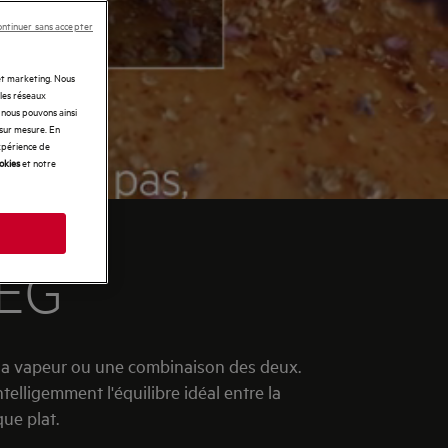
ntinuer sans accepter
 et marketing. Nous
 les réseaux
t nous pouvons ainsi
 sur mesure. En
expérience de
ookies
et notre
EG
de la vapeur ou une combinaison des deux.
telligemment l'équilibre idéal entre la
que plat.