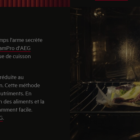
mps l'arme secrète
eamPro d'AEG
ue de cuisson
 réduite au
on. Cette méthode
nutriments. En
n des aliments et la
mment facile.
EG
.