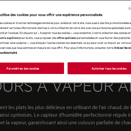
Co
utilise des cookies pour vous offrir une expérience personnalisée.
des cookies et d'autres technologies similaires pour améliorer notre site, mais aussi à des fins promotionnelles
ement certaines informations relatives à votre utilisation de notre site avec nos partenaires spécialisés dans
icité et l'analyse. En cliquant sur « Accepter tous les cookies », vous consentez à notre utilisation des cookies e
sur le site, vous proposer des
personnalisées et vous fournir des publicités
votre expérience
offres spéciales
Continuer sans accepter », vous bloquez tous les cookies non essentiels, ce qui peut avoir un impact sur votre 
es services que nous sommes en mesure de vous offrir. Pour plus d'informations, consultez notre
Avis sur les c
confidentialité
.
Paramètres des cookies
Autoriser tous les cookies
OURS À VAPEUR A
 les plats les plus délicieux en utilisant de l'air chaud, 
 ainsi optimisés. Le capteur d'humidité perfectionné régule in
et la vapeur, garantissant ainsi une cuisson parfaite de cha