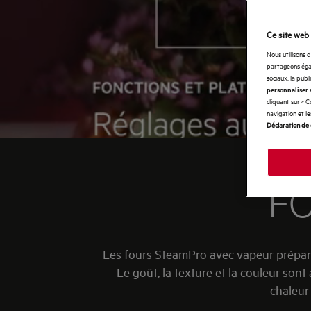
Ce site web 
Nous utilisons 
partageons égal
sociaux, la publ
personnaliser 
cliquant sur « 
navigation et l
Déclaration de 
F
Les fours SteamPro avec vapeur préparent
Le goût, la texture et la couleur sont
chaleur 