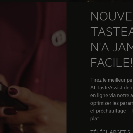
NOUVEA
TASTEA
N'A JA
FACILE!
Tirez le meilleur pa
AI TasteAssist de 
en ligne via notre 
optimiser les para
et préchauffage – 
plat.
TÉLÉCHARGEZ SU