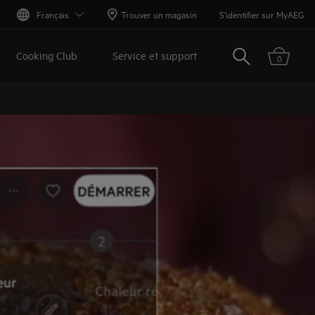
G
Français
Trouver un magasin
S'identifier sur MyAEG
Rechercher
Cooking Club
Service et support
0