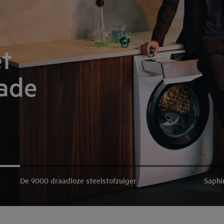
t
lade
De 9000 draadloze steelstofzuiger
Saphi