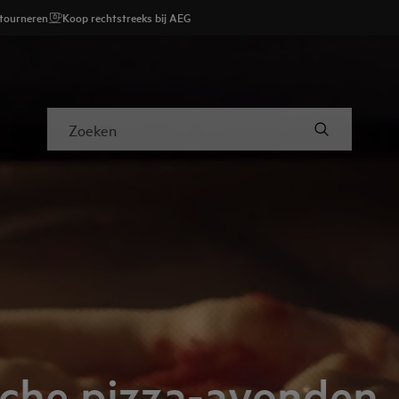
etourneren
Koop rechtstreeks bij AEG
Zoeken
sche pizza-avonden