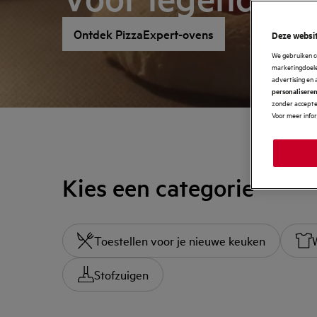
Ontdek PizzaExpert-ovens
Deze websit
We gebruiken c
marketingdoelei
advertising en 
personalisere
zonder accepter
Voor meer info
Kies een categorie
Toestellen voor je nieuwe keuken
Stofzuigen