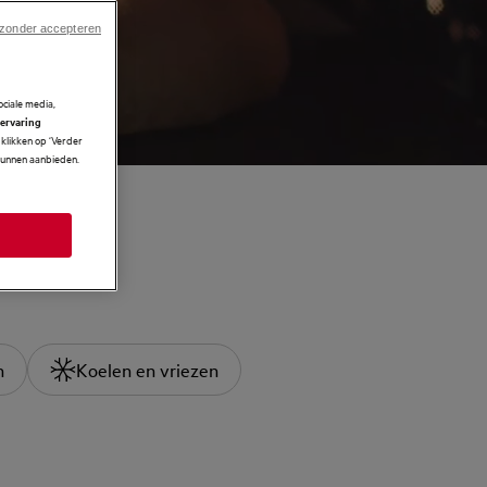
 zonder accepteren
ciale media,
 ervaring
klikken op ‘Verder
 kunnen aanbieden.
n
Koelen en vriezen