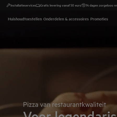
Installatieservices
Gratis levering vanaf 50 euro
14 dagen zorgeloos r
AEG - Hero Block
Huishoudtoestellen
Onderdelen & accessoires
Promoties
Pizza van restaurantkwaliteit
Voor legendari