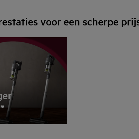
staties voor een scherpe prij
ger
ie