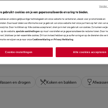
Verder
e gebruikt cookies om je een gepersonaliseerde ervaring te bieden.
ookies en andere gelijkaardige technologieën om onze website te verbeteren, alsook voor promotionele en
nden. Daarnaast delen we informatie over je gebruik van onze website met onze partners op het vlak van so
analytics. Door te klikken op ‘Alle cookies accepteren’, stem je in met ons gebruik van cookies. Zo kunnen we
je
op de website,
op maat voorstellen en je gepersonaliseerde reclame tonen. Door te 
n
speciale aanbiedingen
en’, blokkeer je niet-essentiële cookies. Dit kan invloed hebben op je surfervaring en op de diensten die we
rmatie verwijzen we je naar onze
en
.
Cookieverklaring
Privacy Verklaring
Cookie-instellingen
Alle cookies accepteren
Wassen en drogen
Koken en bakken
Afwasse