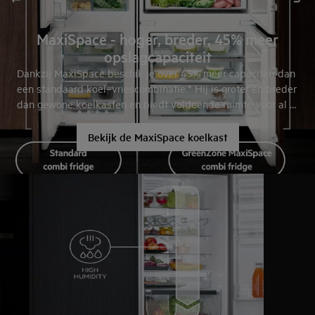
MaxiSpace - hoger, breder, 45% meer
opslagcapaciteit
Dankzij MaxiSpace beschik je over 45% meer capaciteit dan
een standaard koel–vriescombinatie.* Hij is groter en breder
dan gewone koelkasten en biedt voldoende ruimte voor al je
etenswaren.
Bekijk de MaxiSpace koelkast
*Vergeleken met een standaard koel-vriescombinatie.