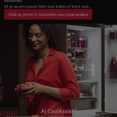
behoeften.
Of je nu een passie hebt voor koken of kiest voor
gebruiksgemak, de juiste toestellen maken het verschil. AEG
Vind de perfecte toestellen voor jouw keuken
PremierLine keukentoestellen combineren culinaire innovatie
met puur, tijdloos Duits design.
AI CoolAssist®
AI CoolAssist® past de instellingen van de koelkast intuïtief