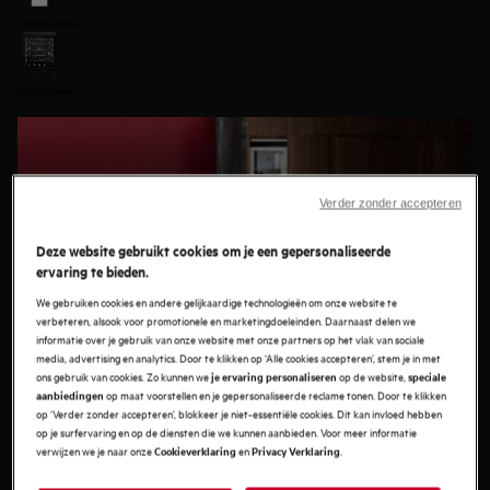
Diepvriezers
Wijnkasten
Verder zonder accepteren
Deze website gebruikt cookies om je een gepersonaliseerde
ervaring te bieden.
We gebruiken cookies en andere gelijkaardige technologieën om onze website te
verbeteren, alsook voor promotionele en marketingdoeleinden. Daarnaast delen we
informatie over je gebruik van onze website met onze partners op het vlak van sociale
media, advertising en analytics. Door te klikken op ‘Alle cookies accepteren’, stem je in met
ons gebruik van cookies. Zo kunnen we
op de website,
je ervaring personaliseren
speciale
op maat voorstellen en je gepersonaliseerde reclame tonen. Door te klikken
aanbiedingen
op ‘Verder zonder accepteren’, blokkeer je niet-essentiële cookies. Dit kan invloed hebben
Promotie op koelkasten
op je surfervaring en op de diensten die we kunnen aanbieden. Voor meer informatie
verwijzen we je naar onze
en
.
Cookieverklaring
Privacy Verklaring
Krijg tot € 150 cashback bij aankoop van een deelnemende