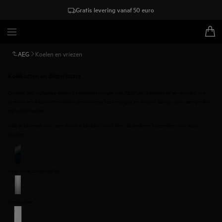
Gratis levering vanaf 50 euro
AEG
Koelen en vriezen
Koelkasten en diepvriezers
Ontdek het volledige aanbod koeloplossingen van AEG: van koelkasten en vriezers tot
combi’s en inbouwtoestellen. Innovatieve technologie en stijlvol design voor een perfect
gekoelde keuken.
Heb je plannen voor een nieuwe keuken? Vind hier de perfecte toestellen voor jouw
keuken
Koel-vriescombinaties
Koelkasten