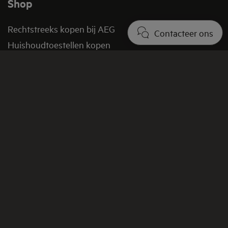
Shop
Rechtstreeks kopen bij AEG
Contacteer ons
Huishoudtoestellen kopen
Onderdelen kopen
Promoties en aanbiedingen
Verkoopsvoorwaarden
FAQ shop
Retourbeleid​