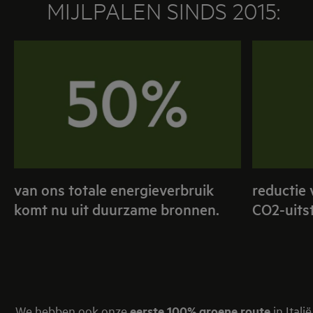
MIJLPALEN SINDS 2015:
van ons totale energieverbruik
reductie 
komt nu uit duurzame bronnen.
CO2-uits
We hebben ook onze
eerste 100% groene route
in Italië