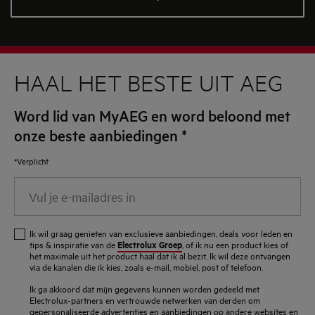
HAAL HET BESTE UIT AEG
Word lid van MyAEG en word beloond met
onze beste aanbiedingen
*
*Verplicht
Vul
je
e-
Ik wil graag genieten van exclusieve aanbiedingen, deals voor leden en
mailadres
Electrolux Groep
tips & inspiratie van de
, of ik nu een product kies of
het maximale uit het product haal dat ik al bezit. Ik wil deze ontvangen
in
via de kanalen die ik kies, zoals e-mail, mobiel, post of telefoon.
Ik ga akkoord dat mijn gegevens kunnen worden gedeeld met
Electrolux-partners en vertrouwde netwerken van derden om
gepersonaliseerde advertenties en aanbiedingen op andere websites en