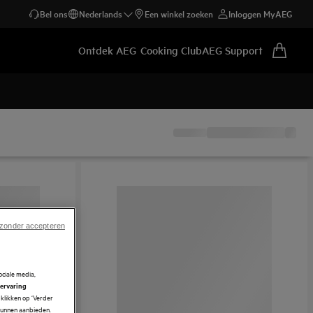
Bel ons
Nederlands
Een winkel zoeken
Inloggen MyAEG
Ontdek AEG
Cooking Club
AEG Support
 zonder accepteren
ciale media,
 ervaring
klikken op ‘Verder
 kunnen aanbieden.