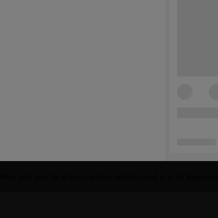
Meer info over de prijzen op deze website vind je in de
algemene