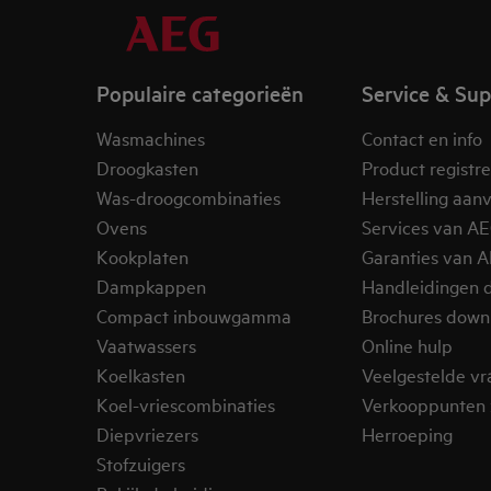
Populaire categorieën
Service & Su
Wasmachines
Contact en info
Droogkasten
Product registr
Was-droogcombinaties
Herstelling aan
Ovens
Services van A
Kookplaten
Garanties van 
Dampkappen
Handleidingen 
Compact inbouwgamma
Brochures down
Vaatwassers
Online hulp
Koelkasten
Veelgestelde v
Koel-vriescombinaties
Verkooppunten 
Diepvriezers
Herroeping
Stofzuigers