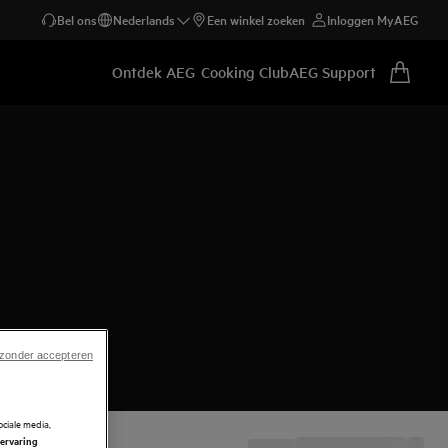
Bel ons
Nederlands
Een winkel zoeken
Inloggen MyAEG
Ontdek AEG
Cooking Club
AEG Support
 zonder accepteren
ciale media,
 ervaring