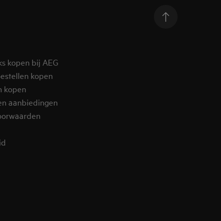
ks kopen bij AEG
estellen kopen
n kopen
en aanbiedingen
oorwaarden
d​