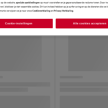
op de website,
op maat voorstellen en je gepersonaliseerde reclame tonen. Door te 
n
speciale aanbiedingen
en’, blokkeer je niet-essentiële cookies. Dit kan invloed hebben op je surfervaring en op de diensten die we
rmatie verwijzen we je naar onze
en
.
Cookieverklaring
Privacy Verklaring
Cookie-instellingen
Alle cookies accepteren