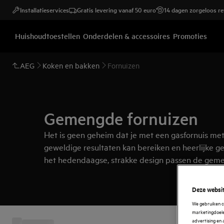
Installatieservices
Gratis levering vanaf 50 euro
14 dagen zorgeloos r
Huishoudtoestellen
Onderdelen & accessoires
Promoties
AEG
Koken en bakken
Fornuizen
Gemengde fornuizen
Het is geen geheim dat je met een gasfornuis met
geweldige resultaten kan bereiken en heerlijke ge
het hedendaagse, strakke design passen de gem
perfect in jouw keuken.
Deze websit
We gebruiken c
marketingdoelei
advertising en 