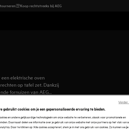
etourneren
Koop rechtstreeks bij AEG
 een elektrische oven
rechten op tafel zet. Dankzij
ende fornuizen van AEG
Verder
e gebruikt cookies om je een gepersonaliseerde ervaring te bieden.
ookies en andere gelijkaardige technologieën om onze website te verbeteren, alsook voor promotionele en
nden. Daarnaast delen we informatie over je gebruik van onze website met onze partners op het vlak van so
analytics. Door te klikken op ‘Alle cookies accepteren’, stem je in met ons gebruik van cookies. Zo kunnen we
je