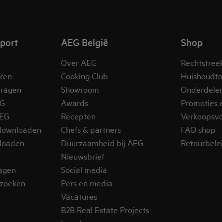
pport
AEG België
Shop
Over AEG
Rechtstree
eren
Cooking Club
Huishoudto
vragen
Showroom
Onderdele
EG
Awards
Promoties 
AEG
Recepten
Verkoopsv
downloaden
Chefs & partners
FAQ shop
loaden
Duurzaamheid bij AEG
Retourbelei
Nieuwsbrief
ragen
Social media
zoeken
Pers en media
Vacatures
B2B Real Estate Projects