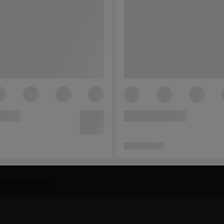
 voorwaarden
.