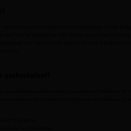
n?
e ruime keuze uit verschillende soorten
kookplaten
, of zelfs
kookp
 je kiest voor de kwaliteit van AEG. Ben je op zoek naar het bes
skookplaat met 4 pits of 5 pits. Ook het formaat of de kleur kan 
uzes zijn.
e gaskookplaat?
or verschillende kooktechnieken zoals woken en flamberen, dit i
uctiekookplaten
.
Het draagt tevens bij aan de uitstraling van j
n 60, 75 of 90 cm
plaat met 4 of 5 branders.