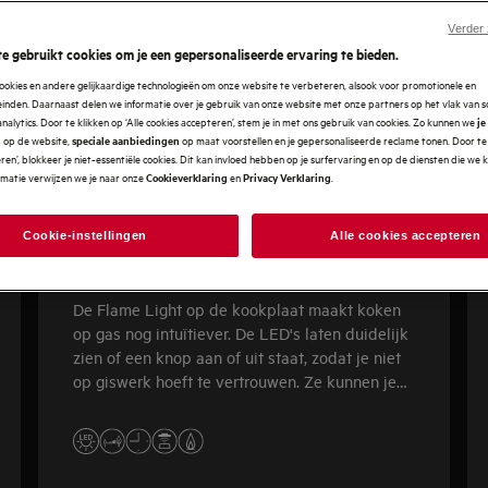
Verder
e gebruikt cookies om je een gepersonaliseerde ervaring te bieden.
ookies en andere gelijkaardige technologieën om onze website te verbeteren, alsook voor promotionele en
nden. Daarnaast delen we informatie over je gebruik van onze website met onze partners op het vlak van so
analytics. Door te klikken op ‘Alle cookies accepteren’, stem je in met ons gebruik van cookies. Zo kunnen we
je
op de website,
op maat voorstellen en je gepersonaliseerde reclame tonen. Door te 
n
speciale aanbiedingen
en’, blokkeer je niet-essentiële cookies. Dit kan invloed hebben op je surfervaring en op de diensten die we
rmatie verwijzen we je naar onze
en
.
Cookieverklaring
Privacy Verklaring
Cookie-instellingen
Alle cookies accepteren
8000 FlameLight
De Flame Light op de kookplaat maakt koken
op gas nog intuïtiever. De LED's laten duidelijk
zien of een knop aan of uit staat, zodat je niet
op giswerk hoeft te vertrouwen. Ze kunnen je
zelfs vertellen of een pannendrager nog heet is.