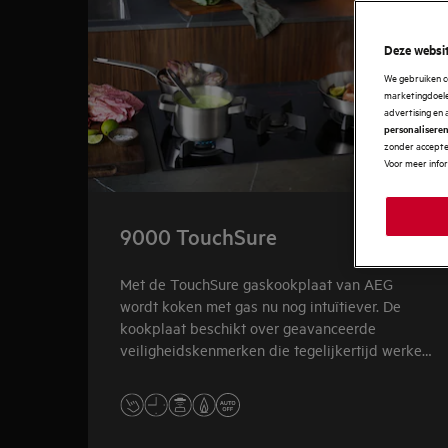
Deze websit
We gebruiken c
marketingdoelei
advertising en 
personalisere
zonder accepter
Voor meer info
9000 TouchSure
Met de TouchSure gaskookplaat van AEG
wordt koken met gas nu nog intuïtiever. De
kookplaat beschikt over geavanceerde
veiligheidskenmerken die tegelijkertijd werken
voor een hogere mate van vertrouwen en
responsiviteit.