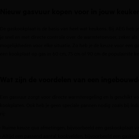
Nieuw gasvuur kopen voor in jouw keuke
De gaskookplaat is de basis van heel wat keukens. Bij AEG heb j
je snel en met directe controle over de warmtetoevoer, zeker als
mogelijkheden voor elke situatie. Zo heb je de keuze voor een ga
een kookplaat op gas in 60 cm, 75 cm of 90 cm de populairste ke
Wat zijn de voordelen van een ingebouwd
Een gasvuur zorgt voor directe warmteregeling en is geschikt vo
kookplaten
. Ook heb je geen speciale pannen nodig zoals bij
ind
rij:
· Ruime keuze qua afmetingen, bijvoorbeeld een gaskookplaat va
· Altijd een passend aantal kookvelden, bijvoorbeeld een gaskook