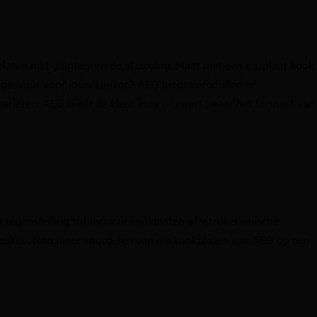
laten met geïntegreerde afzuiging
. Maar met een gasplaat kook
te gasvuur voor jouw keuken? AEG biedt verschillende
variëren. AEG biedt de kleur inox of zwart , waar het formaat van
n tegenstelling tot
inductiekookplaten
of
vitrokeramische
e keuken. Nog meer voordelen van gaskookplaten van AEG op een