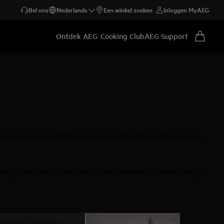
Bel ons
Nederlands
Een winkel zoeken
Inloggen MyAEG
Ontdek AEG
Cooking Club
AEG Support
vrijstalen kookplaten en ervaar optimale controle over je
vrijstalen kookplaten en ervaar optimale controle over je