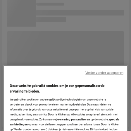
Verder zonder accepteren
Deze website gebruikt cookies om je een gepersonaliseerde
ervaring te bieden.
We gebruiken cookies en andere gelijkaardige technologieën om onze website te
verbeteren, alsook voor promotionele en marketingdoeleinden. Daarnaast delen we
informatie over je gebruik van onze website met onze partners op het vlak van sociale
media, advertising en analytics. Door te klikken op ‘Alle cookies accepteren’, stem je in met
ons gebruik van cookies. Zo kunnen we
op de website,
je ervaring personaliseren
speciale
op maat voorstellen en je gepersonaliseerde reclame tonen. Door te klikken
aanbiedingen
op ‘Verder zonder accepteren’, blokkeer je niet-essentiële cookies. Dit kan invloed hebben