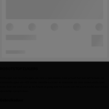
ROBOTSTOFZUIGERS
Stofzuigen met de stofzuigers van AEG is gemakkelijk, maar je hoeft het niet zelf te doen. De
robotstofzuigers van AEG bieden dezelfde kwaliteit en prestaties als onze andere stofzuigers
maar doen het werk voor je. Wij helpen je graag met het kiezen van het juiste model door enkele
verschillen toe te lichten.
Gebruiksduur
Wanneer je een robot stofzuiger uitzoekt is het belangrijk om te weten wat de gebruiksduur is.