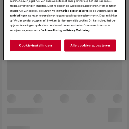
informatie over je gebruik van onze website met onze partners op het vlak van sociale
media, advertising en analytics. Door te klikken op ‘Alle cookies accepteren’, stem je in met
ons gebruik van cookies. Zo kunnen we
op de website,
je ervaring personaliseren
speciale
op maat voorstellen en je gepersonaliseerde reclame tonen. Door te klikken
aanbiedingen
op ‘Verder zonder accepteren’, blokkeer je niet-essentiële cookies. Dit kan invloed hebben
op je surfervaring en op de diensten die we kunnen aanbieden. Voor meer informatie
verwijzen we je naar onze
en
.
Cookieverklaring
Privacy Verklaring
Cookie-instellingen
Alle cookies accepteren