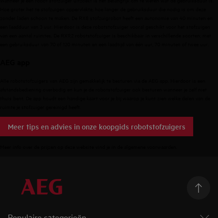
Hoe groter het te stofzuigen oppervlakte, hoe langer de gebruiksduur die nodig is om deze
zonder laden schoon te maken. De RX8 stofzuigrobot heeft een autonomie van 40 minuten en
een laadduur van 3 uur. Hierdoor is deze robotstofzuiger vooral geschikt voor het stofzuigen
van een aantal ruimtes. De
RX9.2 robotstofzuiger
is beschikbaar in verschillende soorten; met
een gebruiksduur van 70 of 120 minuten en een laadtijd van één uur, 70 minuten of twee uur.
AEG app
Alle robotstofzuigers van AEG zijn gemakkelijk te besturen via de
AEG app
. Hierdoor is een
afstandsbediening overbodig en kun je de robotstofzuiger ook besturen wanneer je zelf niet
thuis bent. De app houdt een handige kaart voor je bij waarop je kunt zien welke delen van de
ruimte je stofzuiger gereinigd heeft.
Meer tips en advies in onze koopgids robotstofzuigers
Meer info over de prijzen op deze website vind je in de
algemene voorwaarden
.
Populaire categorieën