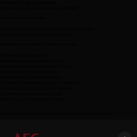
Symbolen en functies op mijn dampkap
Hoe verminder ik het geluidsniveau van mijn dampkap?
Hoe je dampkap onderhouden?
Hoe onderhoud en vervang ik de koolstoffilters in mijn dampkap?
Hoe onderhoud ik de vetfilters van mijn dampkap?
Dampkappen foutmeldingen en problemen oplossen
De dampkap stopt tijdens gebruik
De dampkap maakt lawaai wanneer in gebruik
De Hob2Hood-functie werkt niet op mijn dampkap
Waterdruppels lekken van mijn dampkap
De timerindicatie op mijn dampkap knippert
Foutcode F of knipperende LED op display van dampkap
Dampkapverlichting kan niet worden uitgeschakeld
Afstandsbediening van dampkap werkt niet
Dampkap is ingedeukt, beschadigd of gekrast
Meer info over de prijzen op deze website vind je in de
algemene voorwaarden
.