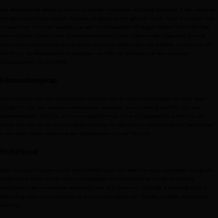
Een telescopische dampkap, soms ook wel een vlakscherm afzuigkap genoemd, is een dampkap
met een uitschuifbaar scherm. Wanneer de dampkap niet gebruikt wordt, hoeft dit scherm niet
uitgeschoven te worden waardoor je veel ruimte bespaart. Wil je gaan koken? Schuif dan heel
eenvoudig het scherm uit en alle onfrisse keukenluchtjes zullen worden afgevoerd. Bij onze
telescopische dampkappen kan je kiezen uit diverse afmetingen, met breedtes vanaf 60 cm tot
wel 90 cm. De telescopische dampkappen van AEG zijn leverbaar met een maximale
afzuigcapaciteit tot 660 m³/h.
Inbouwdampkap
Nog compacter dan een telescopische dampkap zijn de inbouwdampkappen van AEG. Deze
afzuigunits zijn zeer compacte dampkappen, waardoor ze voornamelijk geschikt zijn voor
kleinere keukens. Omwille van het compacte formaat is het afzuigoppervlak echter ook wat
kleiner dan dat van een uitschuivende dampkap. De AEG inbouw dampkappen zijn beschikbaar
in een groot aantal maten met een zuigcapaciteit tot wel 700 m³/h.
Hob2Hood
Naast dat je kunt kiezen tussen verschillende types met ieder hun eigen kenmerken, kun je ook
onderscheid maken tussen inbouwdampkappen met Hob2Hood en zonder Hob2Hood.
Hob2Hood is een innovatieve technologie van AEG die ervoor zorgt dat je dampkap altijd in
verbinding staat met je kookplaat en automatisch begint met afzuigen wanneer de kookplaat
aanstaat.