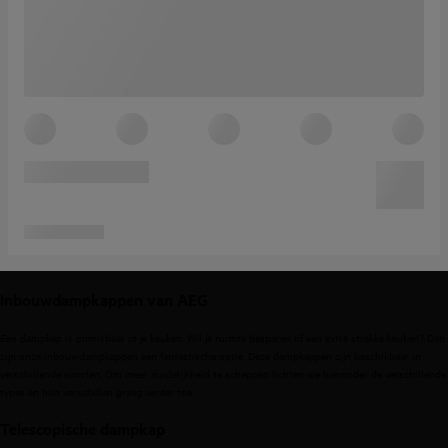
Inbouwdampkappen van AEG
Een dampkap is onmisbaar in je keuken. Wil je ruimte besparen of een extra strakke keuken? Dan
zijn onze inbouwdampkappen een fantastische optie. Deze dampkappen zijn beschikbaar in
verschillende soorten. Om meer duidelijkheid te scheppen lichten we hieronder de verschillende
types en hun verschillen graag verder toe.
Telescopische dampkap