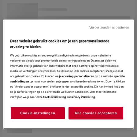
Verder zonder accepteren
Deze website gebruikt cookies om je een gepersonaliseerde
ervaring te bieden.
We gebruiken cookies en andere gelijkaardige technologieën om onze website te
verbeteren, alsook voor promotionele en marketingdoeleinden. Daarnaast delen we
informatie over je gebruik van onze website met onze partners op het vlak van sociale
media, advertising en analytics. Door te klikken op ‘Alle cookies accepteren’, stem je in met
ons gebruik van cookies. Zo kunnen we
op de website,
je ervaring personaliseren
speciale
op maat voorstellen en je gepersonaliseerde reclame tonen. Door te klikken
aanbiedingen
op ‘Verder zonder accepteren’, blokkeer je niet-essentiële cookies. Dit kan invloed hebben
op je surfervaring en op de diensten die we kunnen aanbieden. Voor meer informatie
verwijzen we je naar onze
en
.
Cookieverklaring
Privacy Verklaring
Cookie-instellingen
Alle cookies accepteren