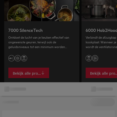
7000 SilenceTech
6000 Hob2Hoo
Ontdoet de lucht van je keuken effectief van
Verbindt de afzuigkap
ongewenste geuren, terwijl ook de
kookplaat. Wanneer je
geluidsniveaus tot een minimum worden
wordt de ventilatorsne
beperkt.
van de warmtestanden 
Bekijk alle producten
Bekijk alle pro