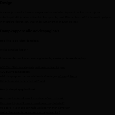
Design
Wanneer je na veel wikken en wegen een keuken hebt uitgezocht is het natuurlijk niet
onbelangrijk dat je inbouwdampkap hier goed bij past. Daarom biedt AEG inbouwdampkappen
in meerdere kleuren aan, waaronder wit, zwart, mat zwart en inox.
Dampkappen: alle adviespagina's
Hoe kies je de juiste dampkap?
Welke dampkap kopen?
Interessante functies en nieuwigheden bij aankoop nieuwe dampkap
AEG MattBlackLine: elegante, mat zwarte dampkappen
AEG zwarte dampkappen
AEG dampkappen met verschillende afmetingen:
60 cm
of
90 cm
Het gebruik van de functie Hob2hood
Hoe je dampkap gebruiken?
Hoe dampkap installeren: luchtafvoer of recirculatie?
Hoe dampkap installeren: invloed op afzuigcapaciteit?
Hoe zorg ik voor een optimale werking van mijn dampkap?
Welke filter moet ik gebruiken voor mijn dampkap?