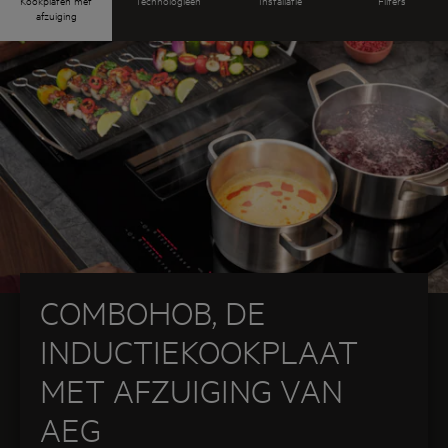
Kookplaten met
Technologieën
Installatie
Filters
afzuiging
ontdek je alle troeven, functies en
installatiemogelijkheden van onze innovatieve
AEG ComboHob kookplaten met afzuiging. We
maken graag je zoektocht naar de juiste kookplaat
met afzuiging voor jou zo eenvoudig mogelijk.
COMBOHOB, DE
INDUCTIEKOOKPLAAT
MET AFZUIGING VAN
AEG