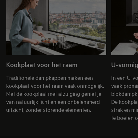
Kookplaat voor het raam
U-vormig
Traditionele dampkappen maken een
In een U-v
kookplaat voor het raam vaak onmogelijk.
vaak promi
Met de kookplaat met afzuiging geniet je
blokdampka
van natuurlijk licht en een onbelemmerd
De kookpla
uitzicht, zonder storende elementen.
strak en mi
te boeten o