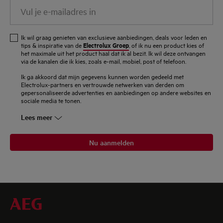
Vul
je
e-
Ik wil graag genieten van exclusieve aanbiedingen, deals voor leden en
mailadres
Electrolux Groep
tips & inspiratie van de
, of ik nu een product kies of
het maximale uit het product haal dat ik al bezit. Ik wil deze ontvangen
in
via de kanalen die ik kies, zoals e-mail, mobiel, post of telefoon.
Ik ga akkoord dat mijn gegevens kunnen worden gedeeld met
Electrolux-partners en vertrouwde netwerken van derden om
gepersonaliseerde advertenties en aanbiedingen op andere websites en
sociale media te tonen.
Lees meer
Nu aanmelden