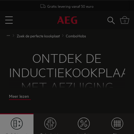
Gratis levering vanaf 50 euro
Zoeken
0
Menu
Zoek de perfecte kookplaat
ComboHobs
ONTDEK DE
INDUCTIEKOOKPLAA
MET AFZUIGING
Meer lezen
AEG COMBOHOB
De combinatie van een inductiekookplaat met een
krachtige, geïntegreerde dampkap geeft je alle
vrijheid in keukendesign. Met onze tips en advies