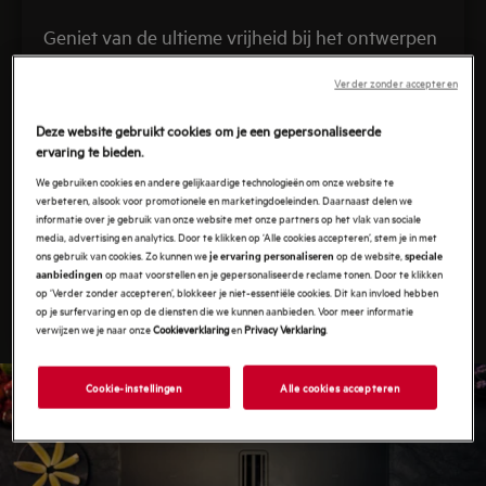
Geniet van de ultieme vrijheid bij het ontwerpen
van je keuken met ons assortiment kookplaten
Verder zonder accepteren
met afzuiging. De AEG ComboHob kookplaat
met geïntegreerde afzuiging combineert een
Deze website gebruikt cookies om je een gepersonaliseerde
efficiënte inductiekookplaat met een krachtige
ervaring te bieden.
dampkap in één toestel. Doorbreek de
We gebruiken cookies en andere gelijkaardige technologieën om onze website te
verbeteren, alsook voor promotionele en marketingdoeleinden. Daarnaast delen we
keukenregels, laat je creativiteit vrij en ontwerp
informatie over je gebruik van onze website met onze partners op het vlak van sociale
jouw keuken zonder compromissen.
media, advertising en analytics. Door te klikken op ‘Alle cookies accepteren’, stem je in met
ons gebruik van cookies. Zo kunnen we
op de website,
je ervaring personaliseren
speciale
op maat voorstellen en je gepersonaliseerde reclame tonen. Door te klikken
aanbiedingen
op ‘Verder zonder accepteren’, blokkeer je niet-essentiële cookies. Dit kan invloed hebben
Bekijk alle kookplaten met afzuiging
op je surfervaring en op de diensten die we kunnen aanbieden. Voor meer informatie
verwijzen we je naar onze
Cookieverklaring
en
Privacy Verklaring
.
Cookie-instellingen
Alle cookies accepteren