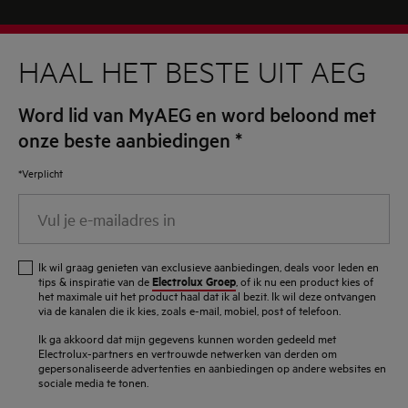
HAAL HET BESTE UIT AEG
Word lid van MyAEG en word beloond met
onze beste aanbiedingen
*
*Verplicht
Vul
je
e-
Ik wil graag genieten van exclusieve aanbiedingen, deals voor leden en
mailadres
Electrolux Groep
tips & inspiratie van de
, of ik nu een product kies of
het maximale uit het product haal dat ik al bezit. Ik wil deze ontvangen
in
via de kanalen die ik kies, zoals e-mail, mobiel, post of telefoon.
Ik ga akkoord dat mijn gegevens kunnen worden gedeeld met
Electrolux-partners en vertrouwde netwerken van derden om
gepersonaliseerde advertenties en aanbiedingen op andere websites en
sociale media te tonen.