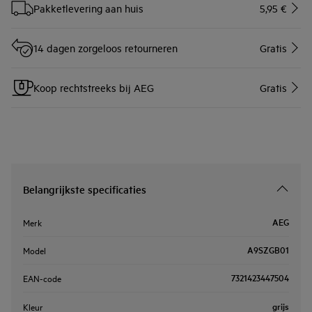
Pakketlevering aan huis
5,95 €
14 dagen zorgeloos retourneren
Gratis
Koop rechtstreeks bij AEG
Gratis
Belangrijkste specificaties
AEG
Merk
A9SZGB01
Model
7321423447504
EAN-code
grijs
Kleur