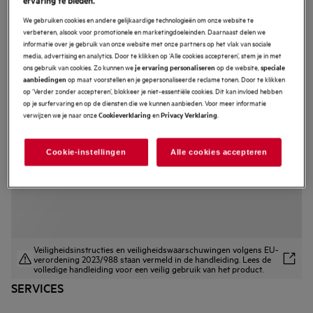
A9SZGB01
We gebruiken cookies en andere gelijkaardige technologieën om onze website te
Glazenrek
verbeteren, alsook voor promotionele en marketingdoeleinden. Daarnaast delen we
informatie over je gebruik van onze website met onze partners op het vlak van sociale
media, advertising en analytics. Door te klikken op ‘Alle cookies accepteren’, stem je in met
ons gebruik van cookies. Zo kunnen we
op de website,
je ervaring personaliseren
speciale
2.3 (6)
op maat voorstellen en je gepersonaliseerde reclame tonen. Door te klikken
aanbiedingen
Productvoordelen
op ‘Verder zonder accepteren’, blokkeer je niet-essentiële cookies. Dit kan invloed hebben
Met het glazenrek van AEG kan je zelfs de meest delicate glazen in je
op je surfervaring en op de diensten die we kunnen aanbieden. Voor meer informatie
afwasautomaat wassen.
verwijzen we je naar onze
en
.
Cookieverklaring
Privacy Verklaring
De flexibele zachte steunen en glijders kunnen glazen aan van verschillende
vormen
Zacht en toch stevig houdt hij maximaal 8 steelglazen rechtop
Cookie-instellingen
Alle cookies accepteren
Veiligheidsinstructies en veiligheidswaarschuwingen volgens EU-
verordening 2023/988 staan vermeld in de handleiding. Lees de
volledige handleiding voor een veilig gebruik van het product.
SERVICES