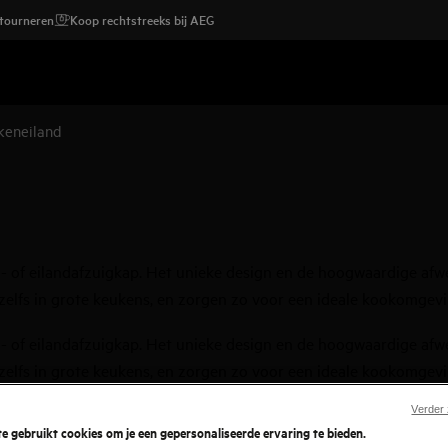
etourneren
Koop rechtstreeks bij AEG
keneiland
ond- of eilandafzuigkap. Het unieke design en de hoogwaardige a
 zelfs in grote keukens, en zorgen zo voor een ideale kookomgevi
ond- of eilandafzuigkap. Het unieke design en de hoogwaardige a
 zelfs in grote keukens, en zorgen zo voor een ideale kookomgevi
Verder
e gebruikt cookies om je een gepersonaliseerde ervaring te bieden.