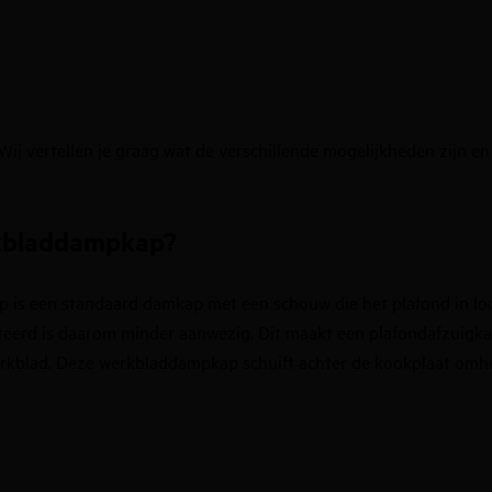
ij vertellen je graag wat de verschillende mogelijkheden zijn en
kbladdampkap?
p is een standaard damkap met een schouw die het plafond in loo
erd is daarom minder aanwezig. Dit maakt een plafondafzuigka
erkblad. Deze werkbladdampkap schuift achter de kookplaat omhoo