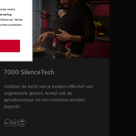
ciale media,
 ervaring
klikken op ‘Verder
 kunnen aanbieden.
7000 SilenceTech
Ontdoet de lucht van je keuken effectief van
ongewenste geuren, terwijl ook de
geluidsniveaus tot een minimum worden
beperkt.