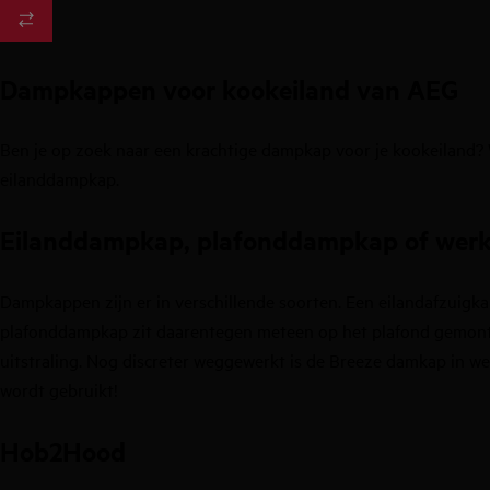
Dampkappen voor kookeiland van AEG
Ben je op zoek naar een krachtige dampkap voor je kookeiland? W
eilanddampkap.
Eilanddampkap, plafonddampkap of wer
Dampkappen zijn er in verschillende soorten. Een eilandafzuigka
plafonddampkap zit daarentegen meteen op het plafond gemonte
uitstraling. Nog discreter weggewerkt is de Breeze damkap in w
wordt gebruikt!
Hob2Hood