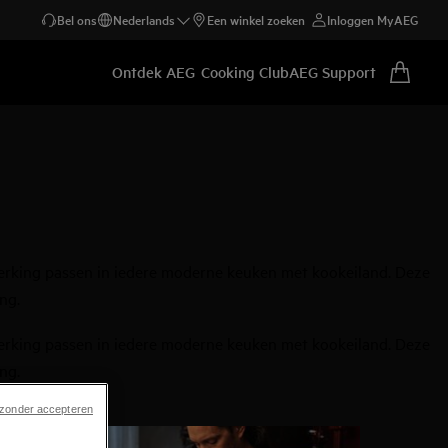
Bel ons
Nederlands
Een winkel zoeken
Inloggen MyAEG
Ontdek AEG
Cooking Club
AEG Support
fwerking passen in iedere moderne keuken met kookeiland. Deze
ng.
fwerking passen in iedere moderne keuken met kookeiland. Deze
ng.
 zonder accepteren