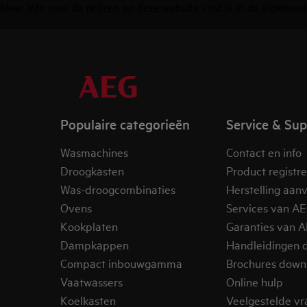
Meer info over de prijzen op deze website vind je in de
algemene
Populaire categorieën
Service & Su
Wasmachines
Contact en info
Droogkasten
Product registr
Was-droogcombinaties
Herstelling aan
Ovens
Services van A
Kookplaten
Garanties van 
Dampkappen
Handleidingen 
Compact inbouwgamma
Brochures down
Vaatwassers
Online hulp
Koelkasten
Veelgestelde v