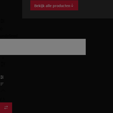
Bekijk alle producten
0
undefined
/
3