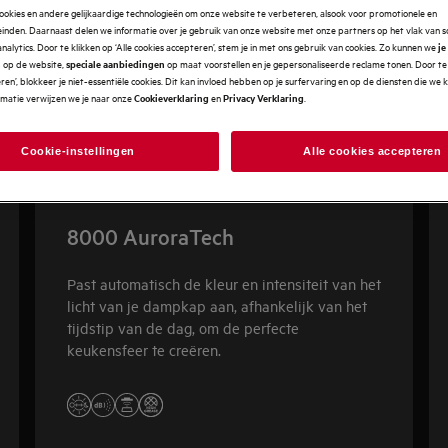
ookies en andere gelijkaardige technologieën om onze website te verbeteren, alsook voor promotionele en
nden. Daarnaast delen we informatie over je gebruik van onze website met onze partners op het vlak van so
analytics. Door te klikken op ‘Alle cookies accepteren’, stem je in met ons gebruik van cookies. Zo kunnen we
je
op de website,
op maat voorstellen en je gepersonaliseerde reclame tonen. Door te 
n
speciale aanbiedingen
en’, blokkeer je niet-essentiële cookies. Dit kan invloed hebben op je surfervaring en op de diensten die we
rmatie verwijzen we je naar onze
en
.
Cookieverklaring
Privacy Verklaring
Cookie-instellingen
Alle cookies accepteren
8000 AuroraTech
Past automatisch de kleur en intensiteit van het
licht van je dampkap aan, afhankelijk van het
tijdstip van de dag, om de perfecte
keukensfeer te creëren.