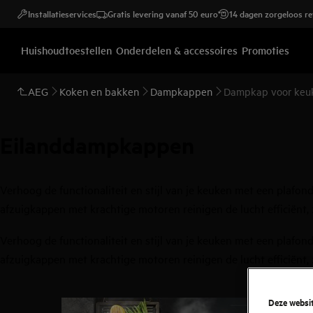
Installatieservices
Gratis levering vanaf 50 euro
14 dagen zorgeloos r
Huishoudtoestellen
Onderdelen & accessoires
Promoties
AEG
Koken en bakken
Dampkappen
Dampkap voor keu
Eilanddampkappen
Verhoog de functionaliteit en stijl van je keuken met een plaf
afzuigkappen met krachtige motoren reinigen de lucht efficiënt,
Verhoog de functionaliteit en stijl van je keuken met een plaf
afzuigkappen met krachtige motoren reinigen de lucht efficiënt,
0
van
3
Deze websit