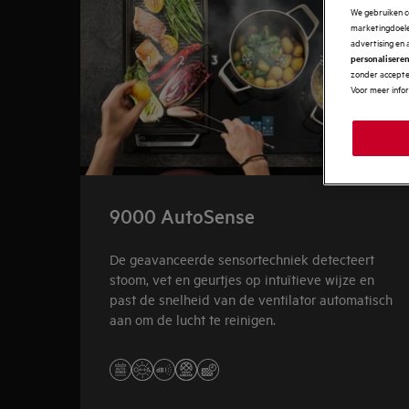
We gebruiken c
marketingdoelei
advertising en 
personalisere
zonder accepter
Voor meer info
9000 AutoSense
De geavanceerde sensortechniek detecteert
stoom, vet en geurtjes op intuïtieve wijze en
past de snelheid van de ventilator automatisch
aan om de lucht te reinigen.