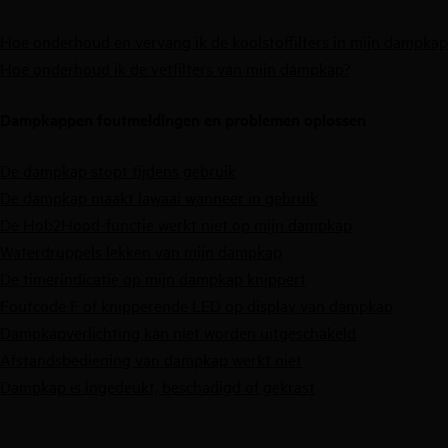
Hoe onderhoud en vervang ik de koolstoffilters in mijn dampkap
Hoe onderhoud ik de vetfilters van mijn dampkap?
Dampkappen foutmeldingen en problemen oplossen
De dampkap stopt tijdens gebruik
De dampkap maakt lawaai wanneer in gebruik
De Hob2Hood-functie werkt niet op mijn dampkap
Waterdruppels lekken van mijn dampkap
De timerindicatie op mijn dampkap knippert
Foutcode F of knipperende LED op display van dampkap
Dampkapverlichting kan niet worden uitgeschakeld
Afstandsbediening van dampkap werkt niet
Dampkap is ingedeukt, beschadigd of gekrast