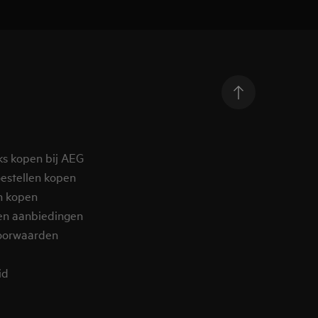
ks kopen bij AEG
estellen kopen
n kopen
en aanbiedingen
oorwaarden
d​