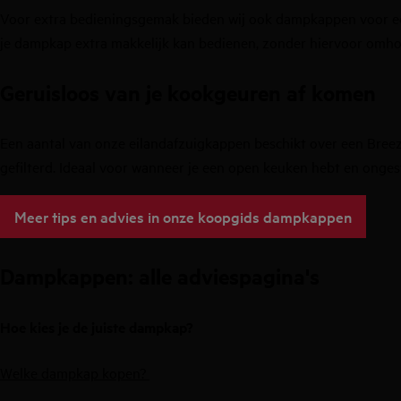
Voor extra bedieningsgemak bieden wij ook dampkappen voor een
je dampkap extra makkelijk kan bedienen, zonder hiervoor omho
Geruisloos van je kookgeuren af komen
Een aantal van onze eilandafzuigkappen beschikt over een Breeze
gefilterd. Ideaal voor wanneer je een open keuken hebt en ongest
Meer tips en advies in onze koopgids dampkappen
Dampkappen: alle adviespagina's
Hoe kies je de juiste dampkap?
Welke dampkap kopen?