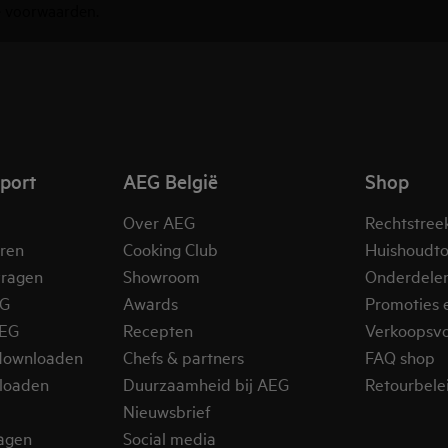
 voorwaarden
.
pport
AEG België
Shop
Over AEG
Rechtstree
eren
Cooking Club
Huishoudto
vragen
Showroom
Onderdele
EG
Awards
Promoties 
AEG
Recepten
Verkoopsv
downloaden
Chefs & partners
FAQ shop
loaden
Duurzaamheid bij AEG
Retourbelei
Nieuwsbrief
ragen
Social media