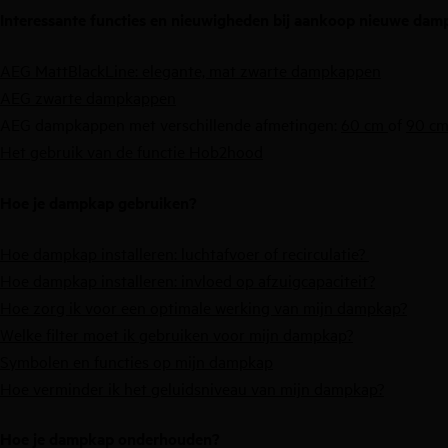
Interessante functies en nieuwigheden bij aankoop nieuwe da
AEG MattBlackLine: elegante, mat zwarte dampkappen
AEG zwarte dampkappen
AEG dampkappen met verschillende afmetingen:
60 cm
of
90 c
Het gebruik van de functie Hob2hood
Hoe je dampkap gebruiken?
Hoe dampkap installeren: luchtafvoer of recirculatie?
Hoe dampkap installeren: invloed op afzuigcapaciteit?
Hoe zorg ik voor een optimale werking van mijn dampkap?
Welke filter moet ik gebruiken voor mijn dampkap?
Symbolen en functies op mijn dampkap
Hoe verminder ik het geluidsniveau van mijn dampkap?
Hoe je dampkap onderhouden?