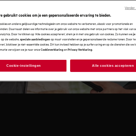
Verder
e gebruikt cookies om je een gepersonaliseerde ervaring te bieden.
 het moment dat je rechtstreeks
ookies en andere gelijkaardige technologieën om onze website te verbeteren, alsook voor promotionele en
nden. Daarnaast delen we informatie over je gebruik van onze website met onze partners op het vlak van so
en gerust hart geniet van een
analytics. Door te klikken op ‘Alle cookies accepteren’, stem je in met ons gebruik van cookies. Zo kunnen we
je
op de website,
op maat voorstellen en je gepersonaliseerde reclame tonen. Door te 
n
speciale aanbiedingen
en’, blokkeer je niet-essentiële cookies. Dit kan invloed hebben op je surfervaring en op de diensten die we
uwe toestel? Kies voor onze
rmatie verwijzen we je naar onze
en
.
Cookieverklaring
Privacy Verklaring
cialiseerde installatieteam zorgt
ng van je nieuwe toestel.
Cookie-instellingen
Alle cookies accepteren