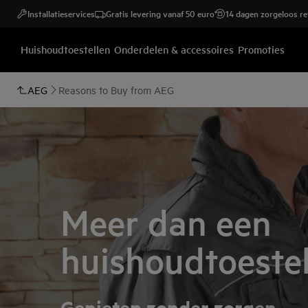
Installatieservices
Gratis levering vanaf 50 euro
14 dagen zorgeloos r
Huishoudtoestellen
Onderdelen & accessoires
Promoties
AEG
Reasons to Buy from AEG
Meer dan een
huishoudtoeste
Genieten zonder zorgen