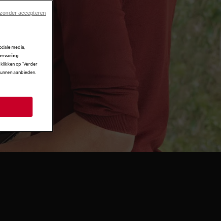
 zonder accepteren
ciale media,
 ervaring
klikken op ‘Verder
 kunnen aanbieden.