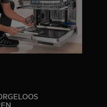
ZORGELOOS
REN