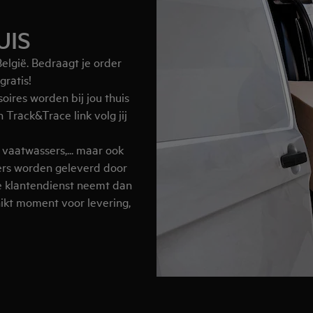
UIS
elgië. Bedraagt je order
gratis!
oires worden bij jou thuis
Track&Trace link volg jij
vaatwassers,... maar ook
gers worden geleverd door
e klantendienst neemt dan
hikt moment voor levering,