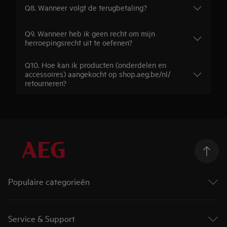
Q8. Wanneer volgt de terugbetaling?
Q9. Wanneer heb ik geen recht om mijn
herroepingsrecht uit te oefenen?
Q10. Hoe kan ik producten (onderdelen en
accessoires) aangekocht op shop.aeg.be/nl/
retourneren?
Populaire categorieën
Wasmachines
Droogkasten
Service & Support
Was-droogcombinaties