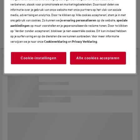
vezels
verbeteren, alsook voor promotionele en marketingdoeleinden. Daarnaast delen we
De microplastic filter helpt bij het opvangen van microplastic
informatie over je gebruik van onze website met onze partners op het vlak van sociale
media, advertising en analytics. Door te klikken op ‘Alle cookies accepteren’, stem je in met
vezels die vrijkomen bij het wassen van synthetische kleding
ons gebruik van cookies. Zo kunnen we
op de website,
je ervaring personaliseren
speciale
en textiel.
op maat voorstellen en je gepersonaliseerde reclame tonen. Door te klikken
aanbiedingen
op ‘Verder zonder accepteren’, blokkeer je niet-essentiële cookies. Dit kan invloed hebben
op je surfervaring en op de diensten die we kunnen aanbieden. Voor meer informatie
verwijzen we je naar onze
en
.
Cookieverklaring
Privacy Verklaring
Cookie-instellingen
Alle cookies accepteren