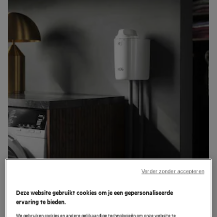
Verder zonder accepteren
Deze website gebruikt cookies om je een gepersonaliseerde
ervaring te bieden.
Verminder het vrijkomen van microplastic
We gebruiken cookies en andere gelijkaardige technologieën om onze website te