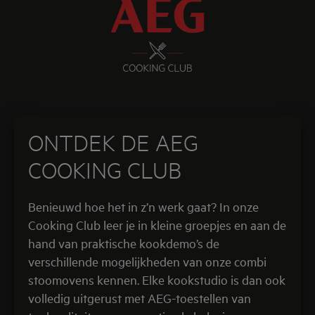
kookdemo’s van ongeveer 3 uur leer je van
professionele chefs verrassende stoomtechnieken
die een wereld van smaak voor jou openen.
Ontdek AEG Cooking club
-
Locaties
-
Recepten
-
FAQ
ONTDEK DE AEG
COOKING CLUB
Benieuwd hoe het in z’n werk gaat? In onze
Cooking Club leer je in kleine groepjes en aan de
hand van praktische kookdemo’s de
verschillende mogelijkheden van onze combi
stoomovens kennen. Elke kookstudio is dan ook
volledig uitgerust met AEG-toestellen van