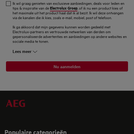
Ik wil graag genieten van exclusieve aanbiedingen, deals voor leden en
mailadres
Electrolux Groep
tips & inspiratie van de
, of ik nu een product kies of
het maximale uit het product haal dat ik al bezit. Ik wil deze ontvangen
in
via de kanalen die ik kies, zoals e-mail, mobiel, post of telefoon.
Ik ga akkoord dat mijn gegevens kunnen worden gedeeld met
Electrolux-partners en vertrouwde netwerken van derden om
gepersonaliseerde advertenties en aanbiedingen op andere websites en
sociale media te tonen.
Lees meer
Nu aanmelden
Populaire categorieën