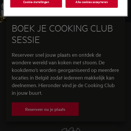
Cookie-instellingen
Alle cookies accepteren
BOEK JE COOKING CLUB
SESSIE
Reserveer snel jouw plaats en ontdek de
wondere wereld van koken met stoom. De
kookdemo’s worden georganiseerd op meerdere
locaties in België zodat iedereen makkelijk kan
deelnemen. Hieronder vind je de Cooking Club
in jouw buurt.
Reserveer nu je plaats