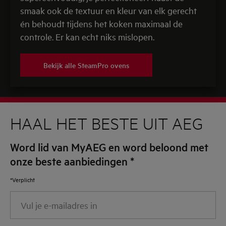
smaak ook de textuur en kleur van elk gerecht
én behoudt tijdens het koken maximaal de
controle. Er kan echt niks mislopen.
Bekijk alle SteamPro ovens
HAAL HET BESTE UIT AEG
Word lid van MyAEG en word beloond met
onze beste aanbiedingen
*
*Verplicht
Vul
je
e-