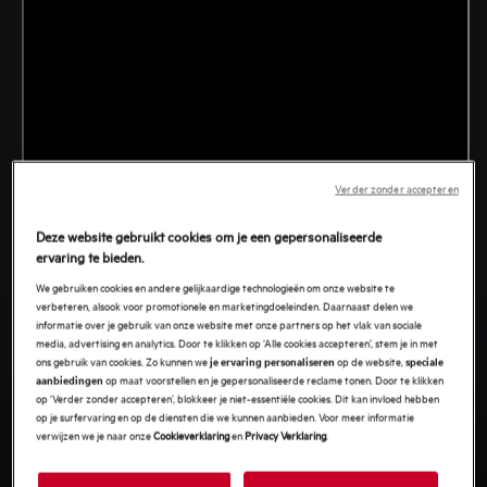
Verder zonder accepteren
Deze website gebruikt cookies om je een gepersonaliseerde
ervaring te bieden.
We gebruiken cookies en andere gelijkaardige technologieën om onze website te
verbeteren, alsook voor promotionele en marketingdoeleinden. Daarnaast delen we
informatie over je gebruik van onze website met onze partners op het vlak van sociale
media, advertising en analytics. Door te klikken op ‘Alle cookies accepteren’, stem je in met
ons gebruik van cookies. Zo kunnen we
op de website,
je ervaring personaliseren
speciale
op maat voorstellen en je gepersonaliseerde reclame tonen. Door te klikken
aanbiedingen
op ‘Verder zonder accepteren’, blokkeer je niet-essentiële cookies. Dit kan invloed hebben
op je surfervaring en op de diensten die we kunnen aanbieden. Voor meer informatie
verwijzen we je naar onze
Cookieverklaring
en
Privacy Verklaring
.