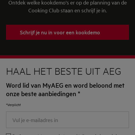
Ontdek welke kookdemo's er op de planning van de
Cooking Club staan en schrijf je in.
Schrijf je nu in voor een kookdemo
HAAL HET BESTE UIT AEG
Word lid van MyAEG en word beloond met
onze beste aanbiedingen
*
*Verplicht
Vul
je
e-