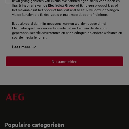
Ik wil graag genieten van exclusieve aanbiedingen, deals voor leden en
mailadres
Electrolux Groep
tips & inspiratie van de
, of ik nu een product kies of
het maximale uit het product haal dat ik al bezit. Ik wil deze ontvangen
in
via de kanalen die ik kies, zoals e-mail, mobiel, post of telefoon.
Ik ga akkoord dat mijn gegevens kunnen worden gedeeld met
Electrolux-partners en vertrouwde netwerken van derden om
gepersonaliseerde advertenties en aanbiedingen op andere websites en
sociale media te tonen.
Lees meer
Nu aanmelden
Populaire categorieën