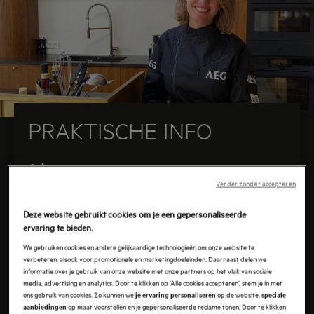
PRAKTISCHE INFO
Adres
:
Verder zonder accepteren
Sint Pietersstraat 49
Deze website gebruikt cookies om je een gepersonaliseerde
3630 Leut
ervaring te bieden.
We gebruiken cookies en andere gelijkaardige technologieën om onze website te
verbeteren, alsook voor promotionele en marketingdoeleinden. Daarnaast delen we
Parking in de doodlopende straat en naast het
informatie over je gebruik van onze website met onze partners op het vlak van sociale
media, advertising en analytics. Door te klikken op ‘Alle cookies accepteren’, stem je in met
huis. Ook mogelijk om te parkeren aan de
ons gebruik van cookies. Zo kunnen we
op de website,
je ervaring personaliseren
speciale
dorpskerk op 300 meter afstand.
op maat voorstellen en je gepersonaliseerde reclame tonen. Door te klikken
aanbiedingen