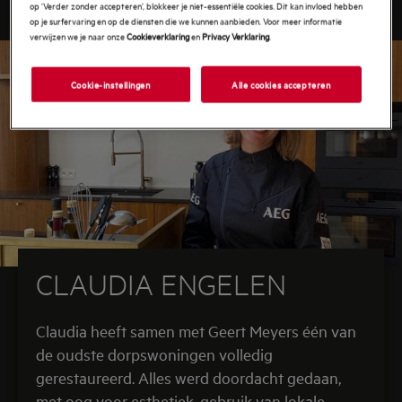
op ‘Verder zonder accepteren’, blokkeer je niet-essentiële cookies. Dit kan invloed hebben
op je surfervaring en op de diensten die we kunnen aanbieden. Voor meer informatie
verwijzen we je naar onze
Cookieverklaring
en
Privacy Verklaring
.
Cookie-instellingen
Alle cookies accepteren
CLAUDIA ENGELEN
Claudia heeft samen met Geert Meyers één van
de oudste dorpswoningen volledig
gerestaureerd. Alles werd doordacht gedaan,
met oog voor esthetiek, gebruik van lokale