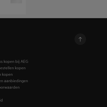
ks kopen bij AEG
estellen kopen
n kopen
en aanbiedingen
oorwaarden
d​