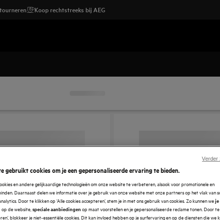
etourneren
Koop rechtstreeks bij AEG
Verder
e gebruikt cookies om je een gepersonaliseerde ervaring te bieden.
ookies en andere gelijkaardige technologieën om onze website te verbeteren, alsook voor promotionele en
nden. Daarnaast delen we informatie over je gebruik van onze website met onze partners op het vlak van so
analytics. Door te klikken op ‘Alle cookies accepteren’, stem je in met ons gebruik van cookies. Zo kunnen we
je
op de website,
op maat voorstellen en je gepersonaliseerde reclame tonen. Door te 
n
speciale aanbiedingen
en’, blokkeer je niet-essentiële cookies. Dit kan invloed hebben op je surfervaring en op de diensten die we