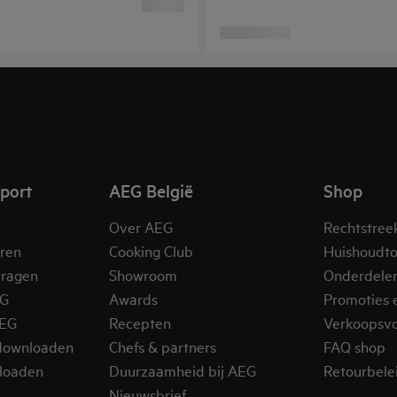
pport
AEG België
Shop
Over AEG
Rechtstree
eren
Cooking Club
Huishoudto
vragen
Showroom
Onderdele
EG
Awards
Promoties 
AEG
Recepten
Verkoopsv
downloaden
Chefs & partners
FAQ shop
loaden
Duurzaamheid bij AEG
Retourbelei
Nieuwsbrief