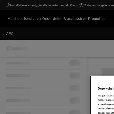
Installatieservices
Gratis levering vanaf 50 euro
14 dagen zorgeloos r
Huishoudtoestellen
Onderdelen & accessoires
Promoties
AEG
Deze websit
We gebruiken c
marketingdoelei
advertising en 
personalisere
zonder accepter