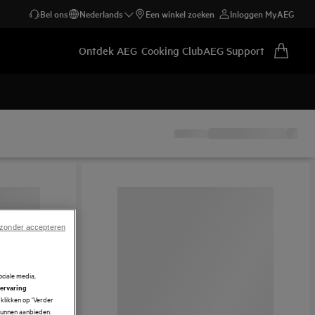
Bel ons
Nederlands
Een winkel zoeken
Inloggen MyAEG
Ontdek AEG
Cooking Club
AEG Support
 zonder accepteren
ciale media,
 ervaring
klikken op ‘Verder
 kunnen aanbieden.