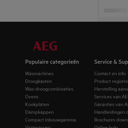
Populaire categorieën
Service & Su
Wasmachines
Contact en info
Droogkasten
Product registr
Was-droogcombinaties
Herstelling aan
Ovens
Services van A
Kookplaten
Garanties van 
Dampkappen
Handleidingen 
Compact inbouwgamma
Brochures down
Vaatwassers
Online hulp