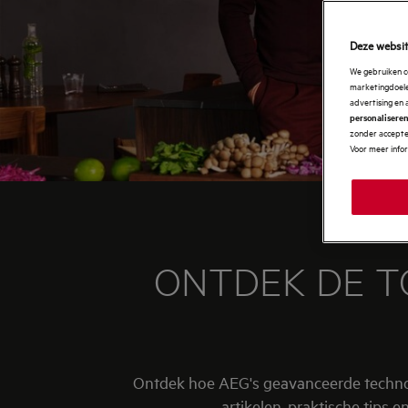
Deze websit
We gebruiken c
marketingdoelei
advertising en 
personalisere
zonder accepter
Voor meer info
ONTDEK DE T
Ontdek hoe AEG's geavanceerde technolo
artikelen, praktische tips e