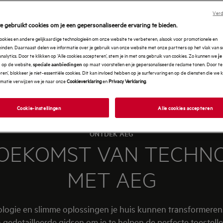
Verd
e gebruikt cookies om je een gepersonaliseerde ervaring te bieden.
ookies en andere gelijkaardige technologieën om onze website te verbeteren, alsook voor promotionele en
nden. Daarnaast delen we informatie over je gebruik van onze website met onze partners op het vlak van so
analytics. Door te klikken op ‘Alle cookies accepteren’, stem je in met ons gebruik van cookies. Zo kunnen we
je
op de website,
op maat voorstellen en je gepersonaliseerde reclame tonen. Door te 
n
speciale aanbiedingen
en’, blokkeer je niet-essentiële cookies. Dit kan invloed hebben op je surfervaring en op de diensten die we
rmatie verwijzen we je naar onze
Cookieverklaring
en
Privacy Verklaring
.
Cookie-instellingen
Alle cookies accepteren
ONTDEK AEG
OEKOMST VAN TECHNOL
MET AEG
gie en slimme oplossingen je huis kunnen transformeren. 
n gedetailleerde gidsen om je te helpen de perfecte toestelle