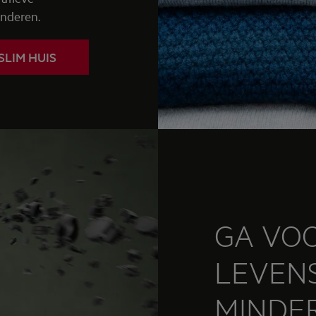
anderen.
SLIM HUIS
GA VO
LEVENS
MINDE