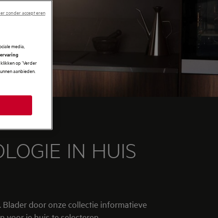
er zonder accepteren
ciale media,
 ervaring
klikken op ‘Verder
 kunnen aanbieden.
OGIE IN HUIS
Blader door onze collectie informatieve
n voor je huis te selecteren.