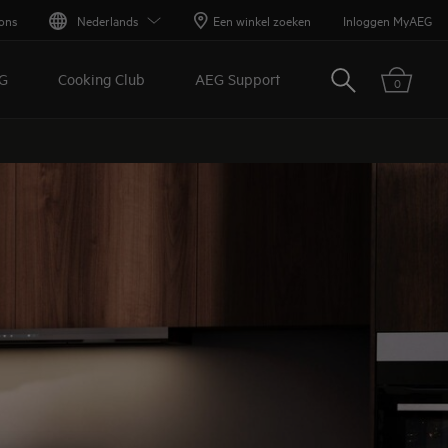
ons
Nederlands
Een winkel zoeken
Inloggen MyAEG
Zoeken
G
Cooking Club
AEG Support
0