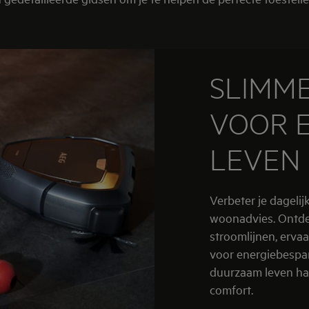
SLIMM
VOOR E
LEVEN
Verbeter je dageli
woonadvies. Ontdek
stroomlijnen, erva
voor energiebespa
duurzaam leven ha
comfort.