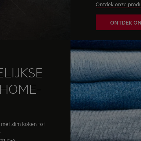
Ontdek onze produc
ONTDEK ON
LIJKSE
 HOME-
e met slim koken tot
e
atieve