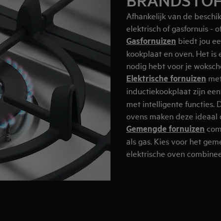
BRANDSTO
Afhankelijk van de beschi
elektrisch of gasfornuis -
Gasfornuizen
biedt jou ee
kookplaat en oven. Het is 
nodig hebt voor je wokscho
Elektrische fornuizen
met
inductiekookplaat
zijn ee
met intelligente functies. 
ovens maken deze ideaal 
Gemengde fornuizen
comb
als gas. Kies voor het ge
elektrische oven combinee