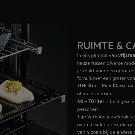
RUIMTE & C
In ons gamma van
vrijst
keuze tussen diverse mode
je kookt voor een groot ge
fornuis met een groter vol
70+ liter
– MaxiKlasse ove
of meer mensen.
40 – 70 liter
– best geschi
personen.
Tip:
Verhoog jouw kookcapa
oven te selecteren, die ge
van 4 zoals bij de andere 