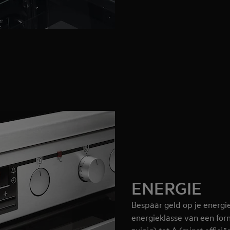
ENERGIE
Bespaar geld op je energie
energieklasse van een for
zuinig) tot A (minst effici