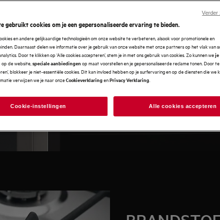
oor een afzonderlijke oven en
Verder
e gebruikt cookies om je een gepersonaliseerde ervaring te bieden.
 waarmee je rekening moet houden
ookies en andere gelijkaardige technologieën om onze website te verbeteren, alsook voor promotionele en
bare warmtebron, de manier
nden. Daarnaast delen we informatie over je gebruik van onze website met onze partners op het vlak van so
gewoonten hebben allemaal een
analytics. Door te klikken op ‘Alle cookies accepteren’, stem je in met ons gebruik van cookies. Zo kunnen we
je
op de website,
op maat voorstellen en je gepersonaliseerde reclame tonen. Door te 
n
speciale aanbiedingen
olg onze eenvoudige koopgids en
en’, blokkeer je niet-essentiële cookies. Dit kan invloed hebben op je surfervaring en op de diensten die we
rmatie verwijzen we je naar onze
en
.
Cookieverklaring
Privacy Verklaring
Cookie-instellingen
Alle cookies accepteren