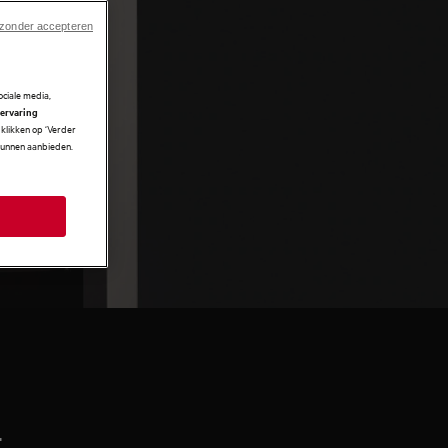
 zonder accepteren
ciale media,
 ervaring
klikken op ‘Verder
 kunnen aanbieden.