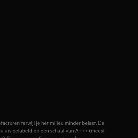
facturen terwijl je het milieu minder belast. De
nuis is gelabeld op een schaal van A+++ (meest
ënt). Kies voor een fornuis met een hogere