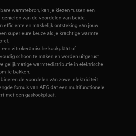
F
kbare warmtebron, kan je kiezen tussen een
 of genieten van de voordelen van beide.
n efficiënte en makkelijk ontsteking van jouw
een superieure keuze als je krachtige warmte
tel.
 een vitrokeramische kookplaat of
nvoudig schoon te maken en worden uitgerust
De gelijkmatige warmtedistributie in elektrische
om te bakken.
ineren de voordelen van zowel elektriciteit
mengde fornuis van AEG dat een multifunctionele
rt met een gaskookplaat.