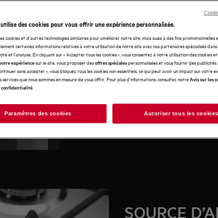
ive à un four séparé et à une
Conti
 utilise des cookies pour vous offrir une expérience personnalisée.
 que vous devez
des cookies et d'autres technologies similaires pour améliorer notre site, mais aussi à des fins promotionnelles
ez acquérir une cuisinière. La
ement certaines informations relatives à votre utilisation de notre site avec nos partenaires spécialisés dans
t vous aimez cuisiner et vos
icité et l'analyse. En cliquant sur « Accepter tous les cookies », vous consentez à notre utilisation des cookies e
sur le site, vous proposer des
personnalisées et vous fournir des publicités
votre expérience
offres spéciales
uence sur le choix à poser.
Continuer sans accepter », vous bloquez tous les cookies non essentiels, ce qui peut avoir un impact sur votre 
vrez le poêle idéal pour vous.
es services que nous sommes en mesure de vous offrir. Pour plus d'informations, consultez notre
Avis sur les c
.
 confidentialité
Paramètres des cookies
Autoriser tous les cookie
SOURCE D’