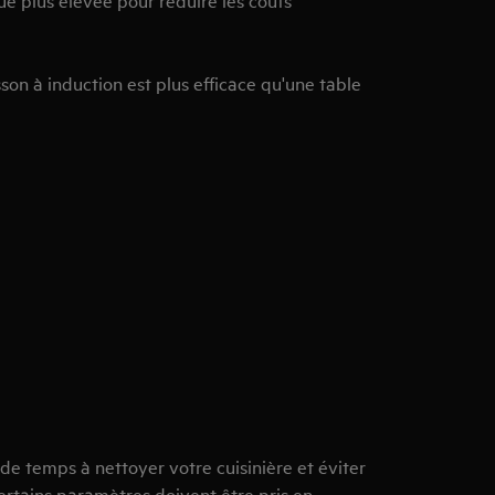
son à induction est plus efficace qu'une table
E
e temps à nettoyer votre cuisinière et éviter
ertains paramètres doivent être pris en