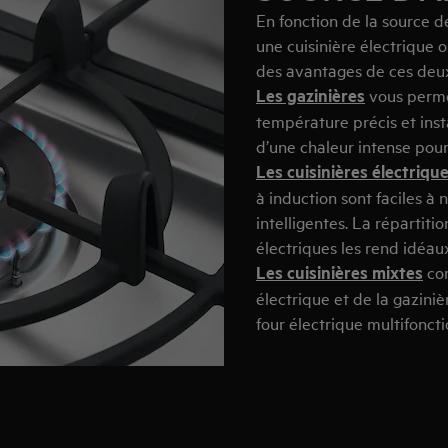
En fonction de la source d
une cuisinière électrique
des avantages de ces deux
Les gazinières
vous permet
température précis et inst
d’une chaleur intense pou
Les cuisinières électriqu
à induction sont faciles à
intelligentes. La répartiti
électriques les rend idéaux
Les cuisinières mixtes
com
électrique et de la gaziniè
four électrique multifonct