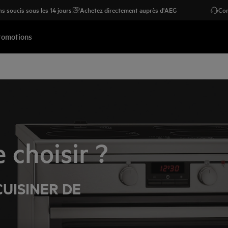
s soucis sous les 14 jours
Achetez directement auprès d'AEG
Con
romotions
e choisir ?
UISINER DE