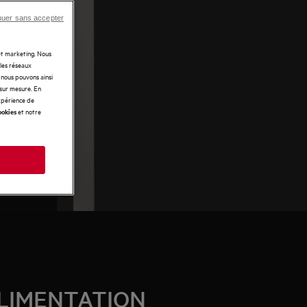
nuer sans accepter
 et marketing. Nous
 les réseaux
t nous pouvons ainsi
 sur mesure. En
expérience de
et notre
ookies
s
ALIMENTATION