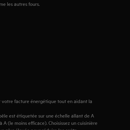
e les autres fours.
 votre facture énergétique tout en aidant la
oêle est étiquetée sur une échelle allant de A
 A (le moins efficace). Choisissez un cuisinière
e plus élevée pour réduire les coûts