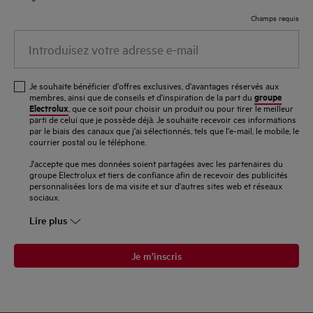
Champs requis
Introduisez
votre
adresse
Je souhaite bénéficier d'offres exclusives, d'avantages réservés aux
e-
groupe
membres, ainsi que de conseils et d'inspiration de la part du
Electrolux
, que ce soit pour choisir un produit ou pour tirer le meilleur
mail
parti de celui que je possède déjà. Je souhaite recevoir ces informations
par le biais des canaux que j'ai sélectionnés, tels que l'e-mail, le mobile, le
courrier postal ou le téléphone.
J'accepte que mes données soient partagées avec les partenaires du
groupe Electrolux et tiers de confiance afin de recevoir des publicités
personnalisées lors de ma visite et sur d'autres sites web et réseaux
sociaux.
Lire plus
Je m’inscris