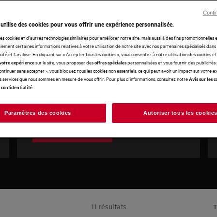
Conti
AuroraTech 8000
 utilise des cookies pour vous offrir une expérience personnalisée.
des cookies et d'autres technologies similaires pour améliorer notre site, mais aussi à des fins promotionnelles
Adapte automatiquement la couleur et
ement certaines informations relatives à votre utilisation de notre site avec nos partenaires spécialisés dans
l'intensité de la lumière de votre hotte en
icité et l'analyse. En cliquant sur « Accepter tous les cookies », vous consentez à notre utilisation des cookies e
sur le site, vous proposer des
personnalisées et vous fournir des publicités
votre expérience
offres spéciales
fonction de l'heure de la journée pour créer
Continuer sans accepter », vous bloquez tous les cookies non essentiels, ce qui peut avoir un impact sur votre 
l'ambiance parfaite dans votre cuisine.
es services que nous sommes en mesure de vous offrir. Pour plus d'informations, consultez notre
Avis sur les c
.
 confidentialité
Paramètres des cookies
Autoriser tous les cookie
Voir les appareils
11 résultats
T