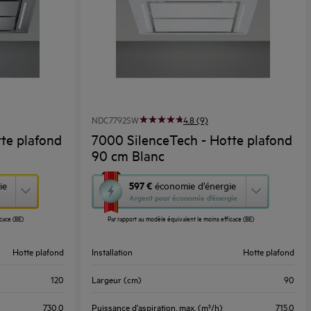
NDC7792SW
4.8 (9)
te plafond
7000 SilenceTech - Hotte plafond
90 cm Blanc
Cette
597 €
ie
économie d’énergie
Argent pour économie d’énergie
action
cace (BE)
Par rapport au modèle équivalent le moins efficace (BE)
ouvrira
l’Outil
Hotte plafond
Installation
Hotte plafond
Économie
d’Énergie
120
Largeur (cm)
90
Youreko.
730.0
Puissance d'aspiration, max. (m³/h)
715.0