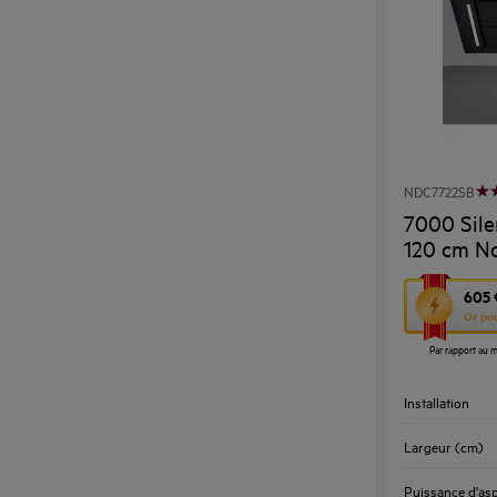
NDC7722SB
7000 Sile
120 cm No
Cette
605 
Or po
action
Par rapport au m
ouvrira
l’Outil
Installation
Économie
d’Énergie
Largeur (cm)
Youreko.
Puissance d'asp