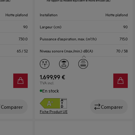
cace (BE)
Par rapport au modèle équivalent le moins efficace (BE)
ouvrira
l’Outil
Hotte plafond
Installation
Hotte plafond
Économie
d’Énergie
90
Largeur (cm)
90
Youreko.
730.0
Puissance d'aspiration, max. (m³/h)
715.0
65 / 52
Niveau sonore (max./min.) dB(A)
70 / 58
1.699,99 €
TVA incl.
En stock
Comparer
Comparer
Fiche Produit UE