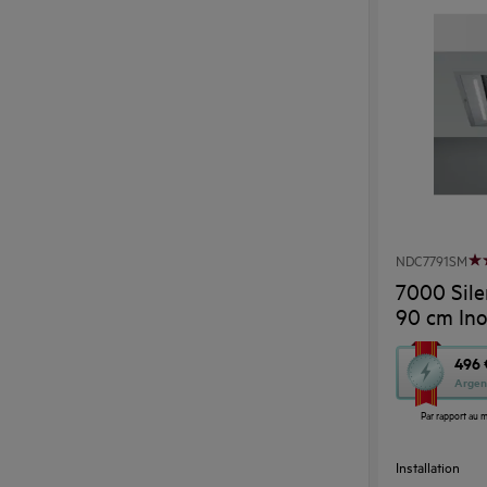
NDC7791SM
7000 Sile
90 cm In
Cette
496 
Argen
action
Par rapport au m
ouvrira
l’Outil
Installation
Économie