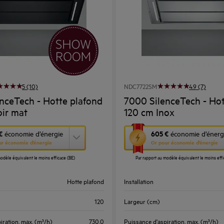
5 (10)
NDC7722SM
4.9 (7)
nceTech - Hotte plafond
7000 SilenceTech - Hot
ir mat
120 cm Inox
Cette
€
605 €
économie d’énergie
économie d’énerg
ur économie d’énergie
Or pour économie d’énergie
action
odèle équivalent le moins efficace (BE)
Par rapport au modèle équivalent le moins effi
ouvrira
l’Outil
Hotte plafond
Installation
Économie
d’Énergie
120
Largeur (cm)
Youreko.
iration, max. (m³/h)
730.0
Puissance d'aspiration, max. (m³/h)