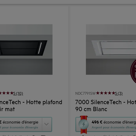
5 (10)
NDC7791SW
5 (3)
nceTech - Hotte plafond
7000 SilenceTech - Hot
ir mat
90 cm Blanc
Cette
€
496 €
économie d’énergie
économie d’énerg
t pour économie d’énergie
Argent pour économie d’énerg
action