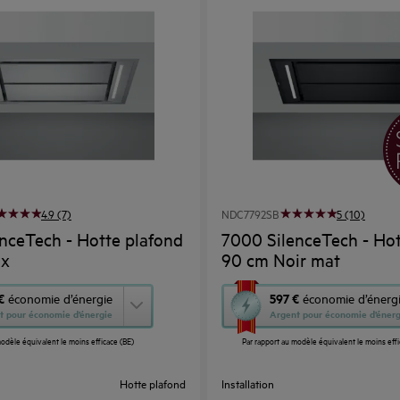
4.9 (7)
NDC7792SB
5 (10)
nceTech - Hotte plafond
7000 SilenceTech - Hot
ox
90 cm Noir mat
Cette
€
597 €
économie d’énergie
économie d’énerg
t pour économie d’énergie
Argent pour économie d’énerg
action
odèle équivalent le moins efficace (BE)
Par rapport au modèle équivalent le moins effi
ouvrira
l’Outil
Hotte plafond
Installation
Économie