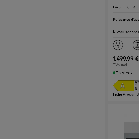
d’Énergie
Largeur (cm)
Youreko.
Puissance d'asp
Niveau sonore 
1.499,99 €
TVA incl.
En stock
Fiche Produit 