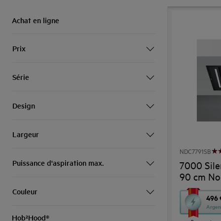
Achat en ligne
Prix
Série
Design
Largeur
NDC7791SB
Puissance d'aspiration max.
7000 Sile
90 cm No
Couleur
Cette
496 
Argen
action
Hob²Hood®