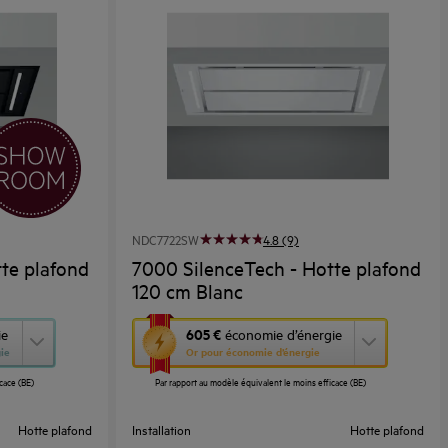
NDC7722SW
4.8 (9)
te plafond
7000 SilenceTech - Hotte plafond
120 cm Blanc
Cette
605 €
ie
économie d’énergie
ie
Or pour économie d’énergie
action
cace (BE)
Par rapport au modèle équivalent le moins efficace (BE)
ouvrira
l’Outil
Hotte plafond
Installation
Hotte plafond
Économie