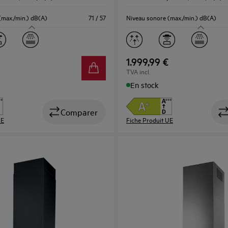
(max./min.) dB(A)
71 / 57
Niveau sonore (max./min.) dB(A)
1.999,99 €
TVA incl.
En stock
Comparer
UE
Fiche Produit UE