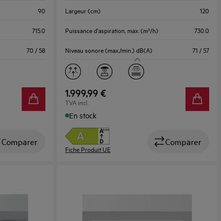
d’Énergie
90
Largeur (cm)
120
Youreko.
715.0
Puissance d'aspiration, max. (m³/h)
730.0
70 / 58
Niveau sonore (max./min.) dB(A)
71 / 57
1.999,99 €
TVA incl.
En stock
Comparer
Comparer
Fiche Produit UE