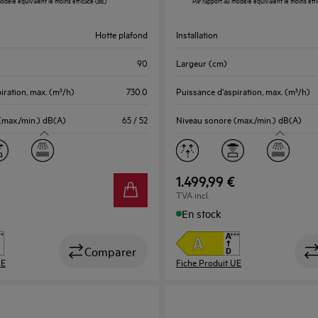
odèle équivalent le moins efficace (BE)
Par rapport au modèle équivalent le moins effi
ouvrira
l’Outil
Hotte plafond
Installation
Économie
d’Énergie
90
Largeur (cm)
Youreko.
iration, max. (m³/h)
730.0
Puissance d'aspiration, max. (m³/h)
(max./min.) dB(A)
65 / 52
Niveau sonore (max./min.) dB(A)
1.499,99 €
TVA incl.
En stock
Comparer
UE
Fiche Produit UE