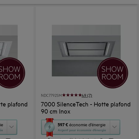
NDC7792SM
4.9 (7)
te plafond
7000 SilenceTech - Hotte plafond
90 cm Inox
Cette
597 €
ie
économie d’énergie
ie
Argent pour économie d’énergie
action