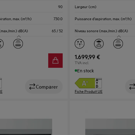
d’Énergie
90
Largeur (cm)
Youreko.
iration, max. (m³/h)
730.0
Puissance d'aspiration, max. (m³/h)
(max./min.) dB(A)
65 / 52
Niveau sonore (max./min.) dB(A)
1.699,99 €
TVA incl.
En stock
Comparer
UE
Fiche Produit UE