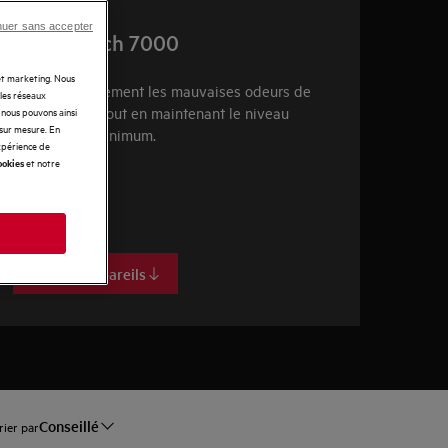
nuer sans accepter
SilenceTech 7000
 et marketing. Nous
Aspire efficacement les mauvaises odeurs de
 les réseaux
votre cuisine tout en maintenant le niveau
t nous pouvons ainsi
 sur mesure. En
sonore à un minimum.
expérience de
et notre
ookies
s
Voir les appareils
Conseillé
rier par