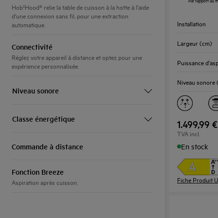
Par rapport au m
ouvrira
Hob²Hood® relie la table de cuisson à la hotte à l'aide
l’Outil
d'une connexion sans fil, pour une extraction
Installation
automatique.
Économie
d’Énergie
Largeur (cm)
Connectivité
Youreko.
Réglez votre appareil à distance et optez pour une
Puissance d'asp
expérience personnalisée.
Niveau sonore 
Niveau sonore
Classe énergétique
1.499,99 €
TVA incl.
Commande à distance
En stock
Fonction Breeze
Fiche Produit 
Aspiration après cuisson.