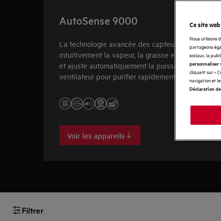
AutoSense 9000
Ce site web
Nous utilisons 
La technologie avancée des capteurs détecte
partageons égal
intuitivement la vapeur, la graisse et les odeurs
sociaux, la publ
personnaliser 
et ajuste automatiquement la puissance du
cliquant sur « 
ventilateur pour purifier rapidement l'air.
navigation et l
Déclaration de
Voir les appareils
Filtrer