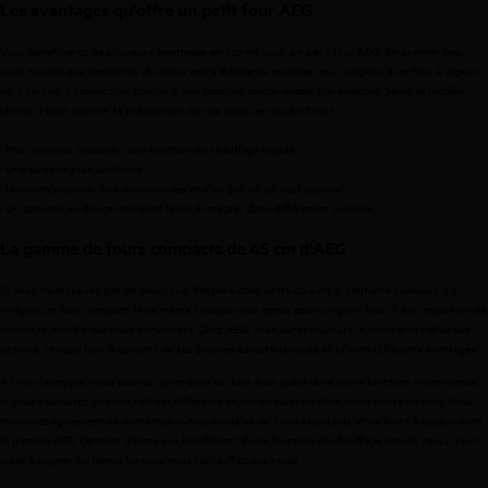
Les avantages qu'offre un petit four AEG
Vous bénéficierez de plusieurs avantages en optant pour un petit four AEG. En premier lieu,
vous n’aurez que l’embarras du choix entre différents modèles, qu’il s’agisse d’un four à vapeur
ou d’un four à convection pourvu d’une fonction micro-ondes, par exemple. Selon le modèle
choisi, il peut faciliter la préparation de vos repas, en vous offrant :
· Pour certains modèles : une fonction de chauffage rapide
· Une cuisson plus uniforme
· Une combinaison d’un micro-ondes et d’un gril en un seul appareil
· Un appareil au design compact facile à intégrer dans différentes cuisines
La gamme de fours compacts de 45 cm d'AEG
Si vous ne disposez pas de beaucoup d'espace dans votre cuisine, il peut être judicieux d'y
intégrer un four compact. Mais même lorsque vous optez pour un petit four, il est important de
choisir le modèle qui vous conviendra. Chez AEG, vous aurez toujours le choix entre diverses
options, chaque four disposant de ses propres caractéristiques et offrant différents avantages.
À titre d’exemple, vous pouvez opter pour un four à air pulsé doté d'une fonction micro-ondes
si vous souhaitez pouvoir réaliser différents styles de cuisson dans votre petite cuisine. Vous
trouverez également de nombreux autres modèles de fours standards et de fours à vapeur dans
la gamme AEG. Certains d’entre eux bénéficient d'une fonction de chauffage rapide, ce qui peut
aider à gagner du temps lorsque vous réchauffez vos repas.