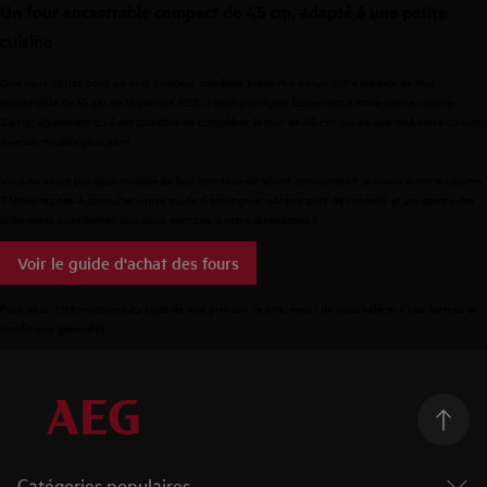
Un four encastrable compact de 45 cm, adapté à une petite
cuisine
Que vous optiez pour un
four à vapeur combiné SteamPro
ou un autre modèle de four
encastrable de 45 cm de la gamme AEG, il peut s'intégrer facilement à votre petite cuisine.
Sachez également qu’il est possible de compléter le four de 60 cm qui équipe déjà votre cuisine
avec un modèle plus petit.
Vous ne savez pas quel modèle de four combiné de 45 cm conviendrait le mieux à votre cuisine
? N’hésitez pas à consulter notre
guide d’achat
pour obtenir plus de conseils et un aperçu des
différentes possibilités que nous mettons à votre disposition !
Voir le guide d'achat des fours
Pour plus d'informations au sujet de nos prix sur ce site, merci de vous référer à nos
termes et
conditions générales
.
Catégories populaires