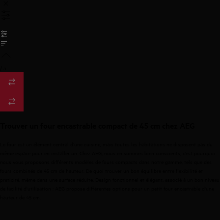
/
3
Trouver un four encastrable compact de 45 cm chez AEG
Le four est un élément central d’une cuisine, mais toutes les habitations ne disposent pas du
même espace pour en installer un. Chez AEG, nous en sommes bien conscients, c’est pourquoi
nous vous proposons différents modèles de fours compacts dans notre gamme, tels que des
fours combinés de 45 cm de hauteur. De quoi trouver un bon équilibre entre flexibilité et
praticité, même dans une surface réduite. Design fonctionnel et élégant, associé à un bon niveau
de facilité d'utilisation : AEG propose différentes options pour un petit four encastrable d'une
hauteur de 45 cm.