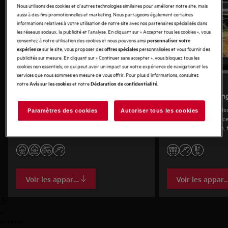
Nous utilisons des cookies et d'autres technologies similaires pour améliorer notre site, mais
aussi à des fins promotionnelles et marketing. Nous partageons également certaines
informations relatives à votre utilisation de notre site avec nos partenaires spécialisés dans
les réseaux sociaux, la publicité et l'analyse. En cliquant sur « Accepter tous les cookies », vous
consentez à notre utilisation des cookies et nous pouvons ainsi
personnaliser votre
sur le site, vous proposer des
personnalisées et vous fournir des
expérience
offres spéciales
publicités sur mesure. En cliquant sur « Continuer sans accepter », vous bloquez tous les
cookies non essentiels, ce qui peut avoir un impact sur votre expérience de navigation et les
services que nous sommes en mesure de vous offrir. Pour plus d'informations, consultez
notre
et notre
.
Avis sur les cookies
Déclaration de confidentialité
SteamPro série 9000
AssistedCookin
Le four compact SteamPro propose divers
Four compact Assiste
Paramètres des cookies
Autoriser tous les cookies
programmes vapeur et une fonction sous vide
plats savoureux. Grâce
innovante . Un four à vapeur combiné idéal
et à la sonde cuisson, 
pour un agencement flexible de la cuisine.
four à air pulsé avec 
agencement flexible de 
Voir les appareils
Voir les appare
0
undefined